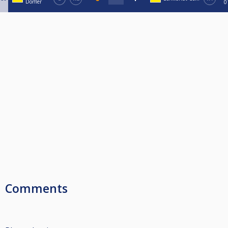
Dörfler
0
Comments