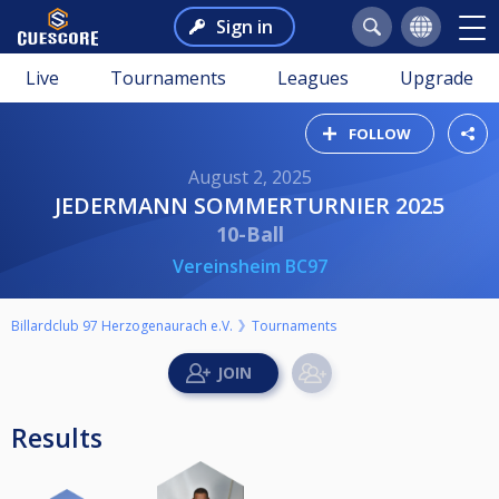
Sign in
Live
Tournaments
Leagues
Upgrade
FOLLOW
August 2, 2025
JEDERMANN SOMMERTURNIER 2025
10-Ball
Vereinsheim BC97
Billardclub 97 Herzogenaurach e.V.
Tournaments
Results