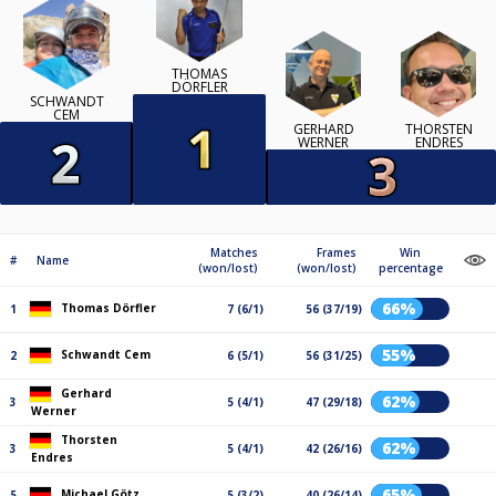
THOMAS
DÖRFLER
SCHWANDT
CEM
GERHARD
THORSTEN
WERNER
ENDRES
Matches
Frames
Win
#
Name
(won/lost)
(won/lost)
percentage
66%
Thomas Dörfler
1
7 (6/1)
56 (37/19)
55%
Schwandt Cem
2
6 (5/1)
56 (31/25)
Gerhard
62%
3
5 (4/1)
47 (29/18)
Werner
Thorsten
62%
3
5 (4/1)
42 (26/16)
Endres
65%
Michael Götz
5
5 (3/2)
40 (26/14)