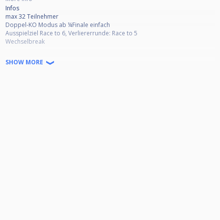
Infos
max 32 Teilnehmer
Doppel-KO Modus ab ¼Finale einfach
Ausspielziel Race to 6, Verliererrunde: Race to 5
Wechselbreak
Gewinnverteilung - Startgeld 33€
SHOW MORE
30€ Ausschüttung / 3€ Orga & Verein
1. Platz: 35% max 340€
2. Platz: 20% max 190€
3.-4. Platz: 12,5% max 120€
5.-8. Platz: 5% max 50€
Startgeld am Turniertag oder vorab per PayPal an adrian.schug@web.de
(Family and Friends!)