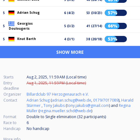
57%
Adrian Schug
5
6 (4/2)
53 (30/23)
Georgios
66%
5
5 (3/2)
41 (27/14)
Doulougeris
53%
Knut Barth
5
4 (3/1)
38 (20/18)
SHOW MORE
Starts
Aug 2, 2025, 11:59 AM (Local time)
Entry
Aug 1, 2025, 11:59 PM (Local time)
deadline
Organizer
Billardclub 97 Herzogenaurach e.V.
Contact
Adrian Schug
(
adrian.schug@web.de
,
0179/7017089
),
Harald
Stürmer
,
Tony Jakubs
(
tony.jakubs@gmail.com
) and
Regina
Müller
(
regina.mueller.schd@web.de
)
Format
Double to Single elimination (32
participants
)
Race to
6
Handicap
No handicap
More info