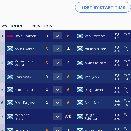
Коло 1
Игра до
6
нед.
Маса
1
David Chalmers
Mark Lawrence
10:35
1
нед.
Маса
2
Kevin Nicolson
callum ferguson
10:36
2
нед.
Маса
Martin Juson-
3
Kevin Chalmers
Vokner
10:36
3
нед.
Маса
4
Brian Mcvey
Mark Jarvie
10:36
4
нед.
Маса
5
Amber Curran
Dougs Drennan
10:36
5
нед.
Маса
6
Davie Dalgleish
Aaron Raine
10:36
6
нед.
Маса
marieanne
Dougie
7
ranaldi
Robertson.
10:30
7
нед.
Маса
8
James Gillan
Martin Rogan