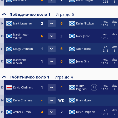
10:36
8
Победничко коло 1
Игра до
6
нед.
Маса
9
Mark Lawrence
Kevin Nicolson
11:58
8
нед.
Маса
Martin Juson-
10
Mark Jarvie
Vokner
12:12
5
нед.
Маса
11
Dougs Drennan
Aaron Raine
12:16
3
нед.
Маса
marieanne
12
James Gillan
ranaldi
11:54
1
Губитничко коло 1
Игра до
4
нед.
Маса
callum
13
David Chalmers
R1
ferguson
11:53
7
14
Kevin Chalmers
Brian Mcvey
нед.
Маса
15
Amber Curran
Davie Dalgleish
12:16
2