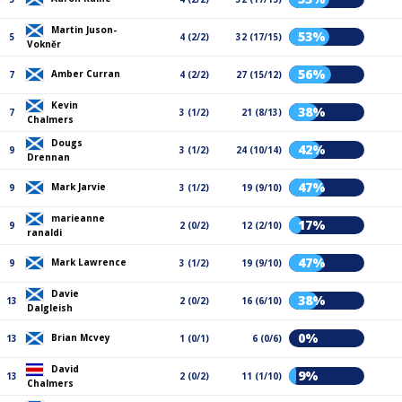
Martin Juson-
53%
5
4 (2/2)
32 (17/15)
Vokněr
56%
Amber Curran
7
4 (2/2)
27 (15/12)
Kevin
38%
7
3 (1/2)
21 (8/13)
Chalmers
Dougs
42%
9
3 (1/2)
24 (10/14)
Drennan
47%
Mark Jarvie
9
3 (1/2)
19 (9/10)
marieanne
17%
9
2 (0/2)
12 (2/10)
ranaldi
47%
Mark Lawrence
9
3 (1/2)
19 (9/10)
Davie
38%
13
2 (0/2)
16 (6/10)
Dalgleish
0%
Brian Mcvey
13
1 (0/1)
6 (0/6)
David
9%
13
2 (0/2)
11 (1/10)
Chalmers