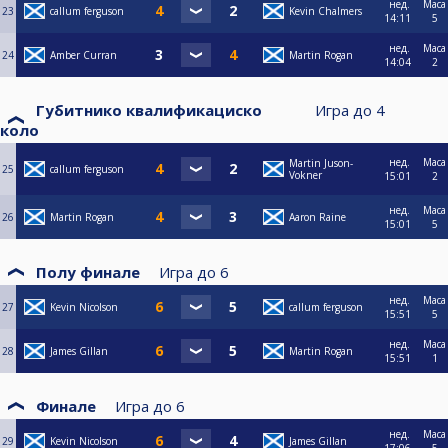
нед.
Маса
23
callum ferguson
Kevin Chalmers
14:11
5
нед.
Маса
24
Amber Curran
Martin Rogan
14:04
2
Губитнико квалификациско
Игра до
4
коло
нед.
Маса
Martin Juson-
25
callum ferguson
Vokner
15:01
2
нед.
Маса
26
Martin Rogan
Aaron Raine
15:01
5
Полу финале
Игра до
6
нед.
Маса
27
Kevin Nicolson
callum ferguson
15:51
5
нед.
Маса
28
James Gillan
Martin Rogan
15:51
1
Финале
Игра до
6
нед.
Маса
29
Kevin Nicolson
James Gillan