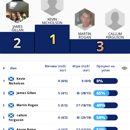
KEVIN
NICHOLSON
JAMES
GILLAN
CALLUM
MARTIN
FERGUSON
ROGAN
Мечеви (поб/
Игри (поб/
Процент на
#
Име
изг)
изг)
успех
Kevin
0%
1
0 (0/0)
0 (0/0)
Nicholson
65%
James Gillan
2
5 (4/1)
43 (28/15)
49%
Martin Rogan
3
5 (3/2)
37 (18/19)
callum
58%
3
6 (4/2)
43 (25/18)
ferguson
53%
Aaron Raine
5
4 (2/2)
32 (17/15)