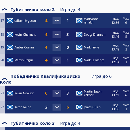
Губитничко коло 2
Игра до
4
нед.
Маса
marieanne
17
callum ferguson
ranaldi
12:36
6
нед.
Маса
18
Kevin Chalmers
Dougs Drennan
13:16
5
нед.
Маса
19
Amber Curran
Mark Jarvie
13:18
2
нед.
Маса
20
Martin Rogan
Mark Lawrence
12:54
1
Победничко Квалификациско
Игра до
6
Коло
нед.
Маса
Martin Juson-
21
Kevin Nicolson
Vokner
13:19
6
нед.
Маса
22
Aaron Raine
James Gillan
13:36
1
Губитничко коло 3
Игра до
4