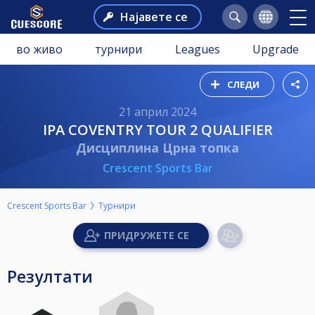
Најавете се
во живо
турнири
Leagues
Upgrade
СЛЕДИ
21 април 2024
IPA COVENTRY TOUR 2 QUALIFIER
Дисциплина Црна топка
Crescent Sports Bar
Crescent Sports Bar
Турнири
Резултати