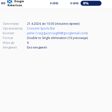
Dougie
0%
WD
0 (0/0)
0 (0/0)
Robertson.
Започнува
21.4.2024, во 10:30 (локално време)
Организатор
Crescent Sports Bar
Контакт
Jamie Craig
(
jazzcraig89@googlemail.com
)
Format
Double to Single elimination (16
учесници
)
Игра до
6
Хендикеп
Без хендикеп