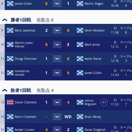
日
テーブル
8
James Gillan
Martin Rogan
10:36
8
勝者1回戦
先取点
6
日
テーブル
9
Mark Lawrence
Kevin Nicolson
11:58
8
日
テーブル
Martin Juson-
10
Mark Jarvie
Vokner
12:12
5
日
テーブル
11
Dougs Drennan
Aaron Raine
12:16
3
日
テーブル
marieanne
12
James Gillan
ranaldi
11:54
1
敗者1回戦
先取点
4
日
テーブル
callum
13
David Chalmers
R1
ferguson
11:53
7
14
Kevin Chalmers
Brian Mcvey
日
テーブル
15
Amber Curran
Davie Dalgleish
12:16
2