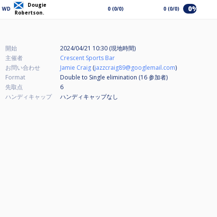
Dougie
0%
WD
0 (0/0)
0 (0/0)
Robertson.
開始
2024/04/21 10:30 (現地時間)
主催者
Crescent Sports Bar
お問い合わせ
Jamie Craig
(
jazzcraig89@googlemail.com
)
Format
Double to Single elimination (16
参加者
)
先取点
6
ハンディキャップ
ハンディキャップなし