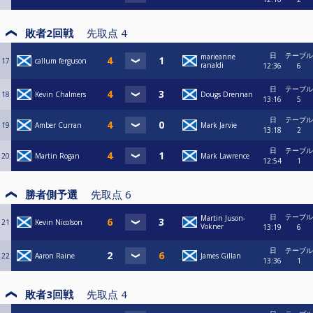
敗者2回戦
先取点
4
日
テーブル
marieanne
17
callum ferguson
ranaldi
12:36
6
日
テーブル
18
Kevin Chalmers
Dougs Drennan
13:16
5
日
テーブル
19
Amber Curran
Mark Jarvie
13:18
2
日
テーブル
20
Martin Rogan
Mark Lawrence
12:54
1
勝者側予選
先取点
6
日
テーブル
Martin Juson-
21
Kevin Nicolson
Vokner
13:19
6
日
テーブル
22
Aaron Raine
James Gillan
13:36
1
敗者3回戦
先取点
4