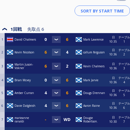
1回戦
先取点
6
日
テーブル
1
David Chalmers
Mark Lawrence
10:35
1
日
テーブル
2
Kevin Nicolson
callum ferguson
10:36
2
日
テーブル
Martin Juson-
3
Kevin Chalmers
Vokner
10:36
3
日
テーブル
4
Brian Mcvey
Mark Jarvie
10:36
4
日
テーブル
5
Amber Curran
Dougs Drennan
10:36
5
日
テーブル
6
Davie Dalgleish
Aaron Raine
10:36
6
日
テーブル
marieanne
Dougie
7
ranaldi
Robertson.
10:30
7