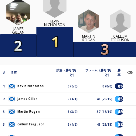
KEVIN
NICHOLSON
JAMES
GILLAN
CALLUM
MARTIN
FERGUSON
ROGAN
試合（勝ち/負
フレーム（勝ち/負
勝
名前
#
け）
け）
率
0%
Kevin Nicholson
1
0 (0/0)
0 (0/0)
65%
James Gillan
2
5 (4/1)
43 (28/15)
49%
Martin Rogan
3
5 (3/2)
37 (18/19)
58%
callum ferguson
3
6 (4/2)
43 (25/18)