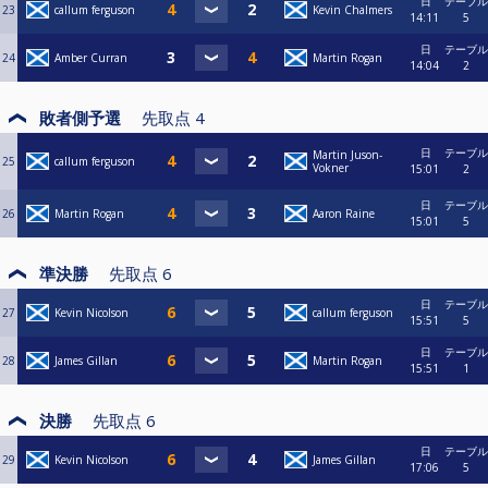
日
テーブル
23
callum ferguson
Kevin Chalmers
14:11
5
日
テーブル
24
Amber Curran
Martin Rogan
14:04
2
敗者側予選
先取点
4
日
テーブル
Martin Juson-
25
callum ferguson
Vokner
15:01
2
日
テーブル
26
Martin Rogan
Aaron Raine
15:01
5
準決勝
先取点
6
日
テーブル
27
Kevin Nicolson
callum ferguson
15:51
5
日
テーブル
28
James Gillan
Martin Rogan
15:51
1
決勝
先取点
6
日
テーブル
29
Kevin Nicolson
James Gillan
17:06
5