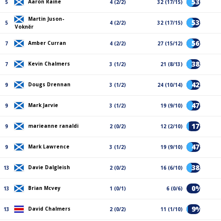
53%
Aaron Raine
5
4 (2/2)
32 (17/15)
Martin Juson-
53%
5
4 (2/2)
32 (17/15)
Vokněr
56%
Amber Curran
7
4 (2/2)
27 (15/12)
38%
Kevin Chalmers
7
3 (1/2)
21 (8/13)
42%
Dougs Drennan
9
3 (1/2)
24 (10/14)
47%
Mark Jarvie
9
3 (1/2)
19 (9/10)
17%
marieanne ranaldi
9
2 (0/2)
12 (2/10)
47%
Mark Lawrence
9
3 (1/2)
19 (9/10)
38%
Davie Dalgleish
13
2 (0/2)
16 (6/10)
0%
Brian Mcvey
13
1 (0/1)
6 (0/6)
9%
David Chalmers
13
2 (0/2)
11 (1/10)