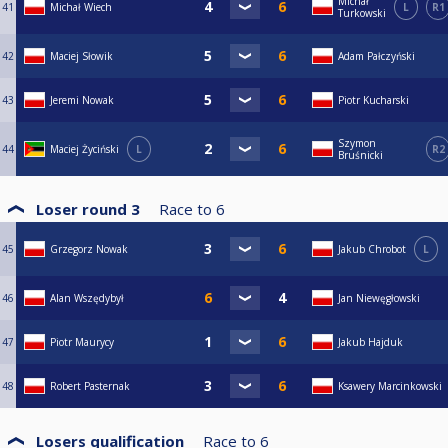
Michał
41
Michał Wiech
L
R1
Turkowski
42
Maciej Słowik
Adam Pałczyński
43
Jeremi Nowak
Piotr Kucharski
Szymon
44
Maciej Życiński
L
R2
Bruśnicki
Loser round 3
Race to
6
45
Grzegorz Nowak
Jakub Chrobot
L
46
Alan Wszędybył
Jan Niewęgłowski
47
Piotr Maurycy
Jakub Hajduk
48
Robert Pasternak
Ksawery Marcinkowski
Losers qualification
Race to
6