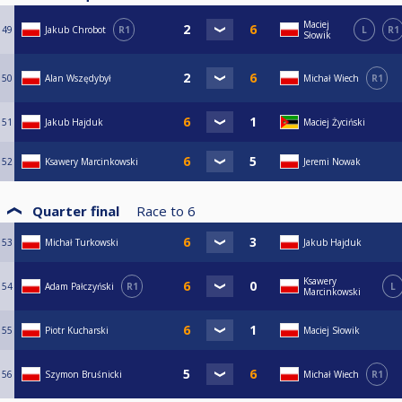
Maciej
49
Jakub Chrobot
R1
L
R1
Słowik
50
Alan Wszędybył
Michał Wiech
R1
51
Jakub Hajduk
Maciej Życiński
52
Ksawery Marcinkowski
Jeremi Nowak
Quarter final
Race to
6
53
Michał Turkowski
Jakub Hajduk
Ksawery
54
Adam Pałczyński
R1
L
Marcinkowski
55
Piotr Kucharski
Maciej Słowik
56
Szymon Bruśnicki
Michał Wiech
R1