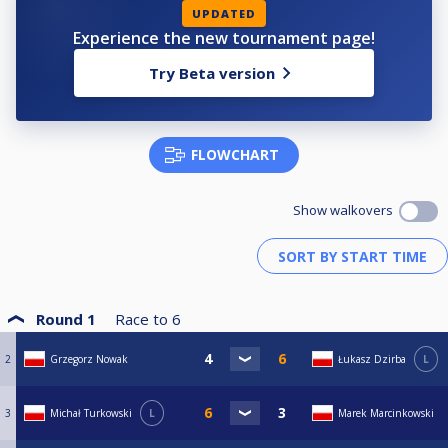
UPDATED
Experience the new tournament page!
Try Beta version
FLOWCHART
Show walkovers
Round 1
Race to
6
2
Grzegorz Nowak
Łukasz Dzirba
L
3
Michał Turkowski
L
Marek Marcinkowski