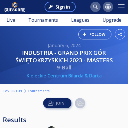
Sign in
Live
Tournaments
Leagues
Upgrade
FOLLOW
January 6, 2024
INDUSTRIA - GRAND PRIX GÓR
ŚWIĘTOKRZYSKICH 2023 - MASTERS
9-Ball
Kieleckie Centrum Bilarda & Darta
TVSPORTSPL
Tournaments
Results