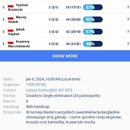
Szymon
57%
5
3 (2/1)
30 (17/13)
7
Bruśnicki
Maciej
55%
5
5 (3/2)
44 (24/20)
7
Słowik
Jakub
57%
5
5 (3/2)
42 (24/18)
7
Hajduk
Ksawery
48%
5
5 (3/2)
44 (21/23)
7
Marcinkowski
SHOW MORE
Starts
Jan 6, 2024, 10:00 AM (Local time)
Organizer
TVSPORTSPL
Contact
Łukasz Dzirba
(
603 457 897
)
Format
Double to Single elimination (24
participants
)
Race to
6
Handicap
With handicap
Dresscode
W turnieju Masters wszystkich zawodników bezwzględnie
obowiązuje strój galowy – czarne spodnie i buty wizytowe,
koszula oraz kamizelka, krawat lub mucha.