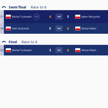
Semi final
Race to
6
57
Michał Turkowski
R1
Adam Pałczyński
58
Piotr Kucharski
Michał Wiech
Final
Race to
6
59
Michał Turkowski
Michał Wiech