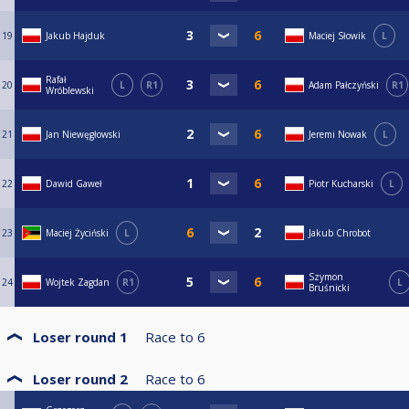
19
Jakub Hajduk
Maciej Słowik
L
Rafał
20
L
R1
Adam Pałczyński
R1
Wróblewski
21
Jan Niewęgłowski
Jeremi Nowak
L
22
Dawid Gaweł
Piotr Kucharski
L
23
Maciej Życiński
L
Jakub Chrobot
Szymon
24
Wojtek Zagdan
R1
L
Bruśnicki
Loser round 1
Race to
6
Loser round 2
Race to
6