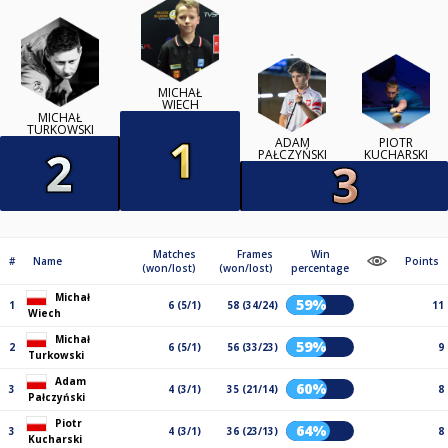
MICHAŁ
WIECH
MICHAŁ
TURKOWSKI
ADAM
PIOTR
PAŁCZYŃSKI
KUCHARSKI
Matches
Frames
Win
#
Name
Points
(won/lost)
(won/lost)
percentage
Michał
59%
1
6 (5/1)
58 (34/24)
11
Wiech
Michał
59%
2
6 (5/1)
56 (33/23)
9
Turkowski
Adam
60%
3
4 (3/1)
35 (21/14)
8
Pałczyński
Piotr
64%
3
4 (3/1)
36 (23/13)
8
Kucharski