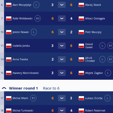
6
Alan Wszędybył
L
Maciej Słowik
7
Rafał Wróblewski
R2
Miłosz Domagała
10
Jeremi Nowak
L
Piotr Maurycy
Dawid
11
Izabella Jońska
L
R1
Gaweł
Jakub
14
Anna Trawka
L
R1
Chrobot
15
Ksawery Marcinkowski
Wojtek Zagdan
L
Winner round 1
Race to
6
17
Michał Wiech
R1
Łukasz Dzirba
L
18
Michał Turkowski
Robert Pasternak