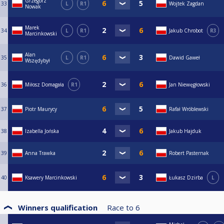
Grzegorz
33
L
R1
Wojtek Zagdan
Nowak
Marek
34
L
R1
Jakub Chrobot
R3
Marcinkowski
Alan
35
L
R1
Dawid Gaweł
Wszędybył
36
Miłosz Domagała
R1
Jan Niewęgłowski
37
Piotr Maurycy
Rafał Wróblewski
38
Izabella Jońska
Jakub Hajduk
39
Anna Trawka
Robert Pasternak
40
Ksawery Marcinkowski
Łukasz Dzirba
L
Winners qualification
Race to
6