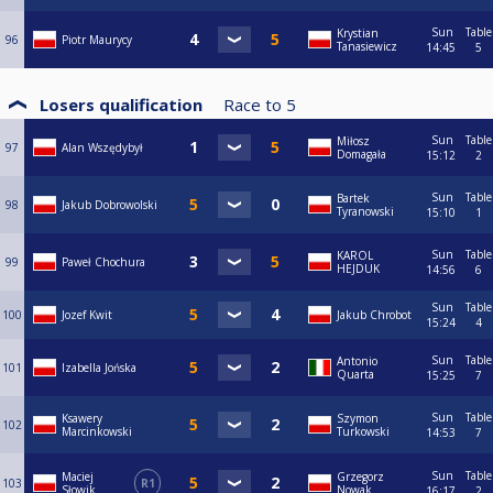
Sun
Table
Krystian
96
Piotr Maurycy
Tanasiewicz
14:45
5
Losers qualification
Race to
5
Sun
Table
Miłosz
97
Alan Wszędybył
Domagała
15:12
2
Sun
Table
Bartek
98
Jakub Dobrowolski
Tyranowski
15:10
1
Sun
Table
KAROL
99
Paweł Chochura
HEJDUK
14:56
6
Sun
Table
100
Jozef Kwit
Jakub Chrobot
15:24
4
Sun
Table
Antonio
101
Izabella Jońska
Quarta
15:25
7
Sun
Table
Ksawery
Szymon
102
Marcinkowski
Turkowski
14:53
7
Sun
Table
Maciej
Grzegorz
103
R1
Słowik
Nowak
16:17
2