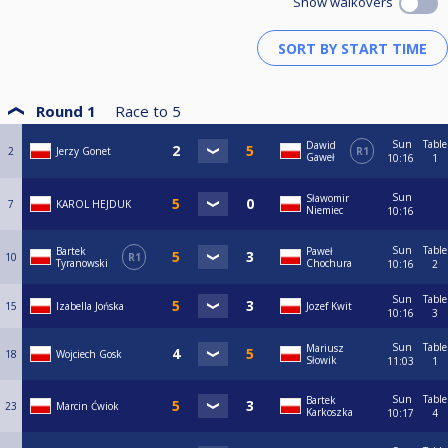
Show walkovers
Round 1
Race to
5
Sun
Table
Dawid
2
Jerzy Gonet
R1
Gaweł
10:16
1
Sun
Sławomir
7
KAROL HEJDUK
Niemiec
10:16
Sun
Table
Bartek
Paweł
10
R1
Tyranowski
Chochura
10:16
2
Sun
Table
15
Izabella Jońska
Jozef Kwit
10:16
3
Sun
Table
Mariusz
18
Wojciech Gosk
Słowik
11:03
1
Sun
Table
Bartek
23
Marcin Ćwiok
Karkoszka
10:17
4