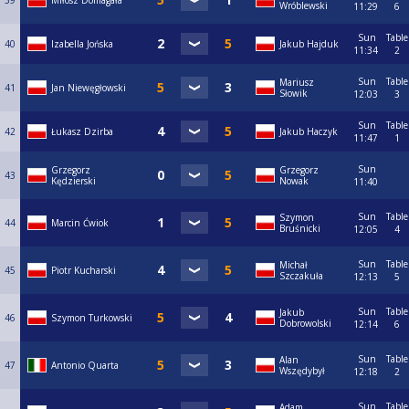
39
Miłosz Domagała
Wróblewski
11:29
6
Sun
Table
40
Izabella Jońska
Jakub Hajduk
11:34
2
Sun
Table
Mariusz
41
Jan Niewęgłowski
Słowik
12:03
3
Sun
Table
42
Łukasz Dzirba
Jakub Haczyk
11:47
1
Sun
Grzegorz
Grzegorz
43
Kędzierski
Nowak
11:40
Sun
Table
Szymon
44
Marcin Ćwiok
Bruśnicki
12:05
4
Sun
Table
Michał
45
Piotr Kucharski
Szczakuła
12:13
5
Sun
Table
Jakub
46
Szymon Turkowski
Dobrowolski
12:14
6
Sun
Table
Alan
47
Antonio Quarta
Wszędybył
12:18
2
Sun
Table
Adam