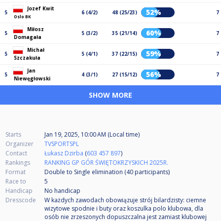
Jozef Kwit
52%
5
6 (4/2)
48 (25/23)
7
Oslo BK
Miłosz
60%
5
5 (3/2)
35 (21/14)
7
Domagała
Michał
59%
5
5 (4/1)
37 (22/15)
7
Szczakuła
Jan
56%
5
4 (3/1)
27 (15/12)
7
Niewęgłowski
SHOW MORE
Starts
Jan 19, 2025, 10:00 AM (Local time)
Organizer
TVSPORTSPL
Contact
Łukasz Dzirba
(
603 457 897
)
Rankings
RANKING GP GÓR ŚWIĘTOKRZYSKICH 2025R.
Format
Double to Single elimination (40
participants
)
Race to
5
Handicap
No handicap
Dresscode
W każdych zawodach obowiązuje strój bilardzisty: ciemne
wizytowe spodnie i buty oraz koszulka polo klubowa, dla
osób nie zrzeszonych dopuszczalna jest zamiast klubowej