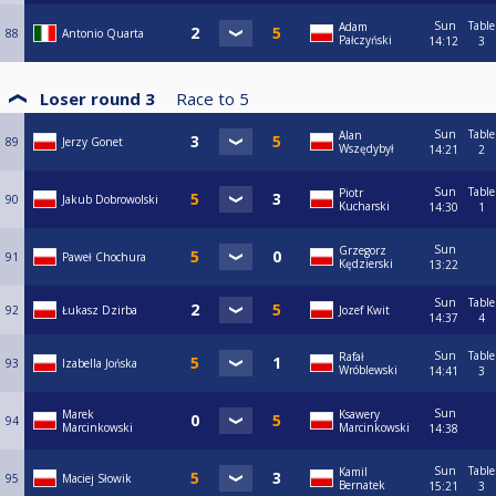
Sun
Table
Adam
88
Antonio Quarta
Pałczyński
14:12
3
Loser round 3
Race to
5
Sun
Table
Alan
89
Jerzy Gonet
Wszędybył
14:21
2
Sun
Table
Piotr
90
Jakub Dobrowolski
Kucharski
14:30
1
Sun
Grzegorz
91
Paweł Chochura
Kędzierski
13:22
Sun
Table
92
Łukasz Dzirba
Jozef Kwit
14:37
4
Sun
Table
Rafał
93
Izabella Jońska
Wróblewski
14:41
3
Sun
Marek
Ksawery
94
Marcinkowski
Marcinkowski
14:38
Sun
Table
Kamil
95
Maciej Słowik
Bernatek
15:21
3