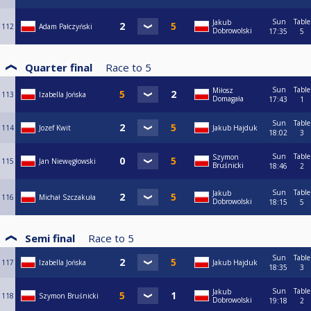
Sun
Table
Jakub
112
Adam Pałczyński
Dobrowolski
17:35
5
Quarter final
Race to
5
Sun
Table
Miłosz
113
Izabella Jońska
Domagała
17:43
1
Sun
Table
114
Jozef Kwit
Jakub Hajduk
18:02
3
Sun
Table
Szymon
115
Jan Niewęgłowski
Bruśnicki
18:46
2
Sun
Table
Jakub
116
Michał Szczakuła
Dobrowolski
18:15
5
Semi final
Race to
5
Sun
Table
117
Izabella Jońska
Jakub Hajduk
18:35
3
Sun
Table
Jakub
118
Szymon Bruśnicki
Dobrowolski
19:18
2