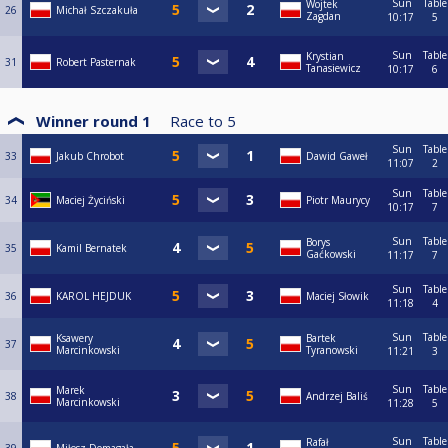
Sun
Table
Wojtek
26
Michał Szczakuła
Zagdan
10:17
5
Sun
Table
Krystian
31
Robert Pasternak
Tanasiewicz
10:17
6
Winner round 1
Race to
5
Sun
Table
33
Jakub Chrobot
Dawid Gaweł
11:07
2
Sun
Table
34
Maciej Życiński
Piotr Maurycy
10:17
7
Sun
Table
Borys
35
Kamil Bernatek
Gaćkowski
11:17
7
Sun
Table
36
KAROL HEJDUK
Maciej Słowik
11:18
4
Sun
Table
Ksawery
Bartek
37
Marcinkowski
Tyranowski
11:21
3
Sun
Table
Marek
38
Andrzej Baliś
Marcinkowski
11:28
5
Sun
Table
Rafał