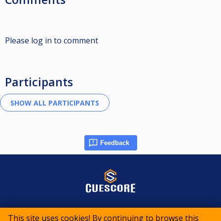
Please log in to comment
Participants
Feedback
© 2015-2026 CueScore International
This site uses cookies! By continuing to browse this