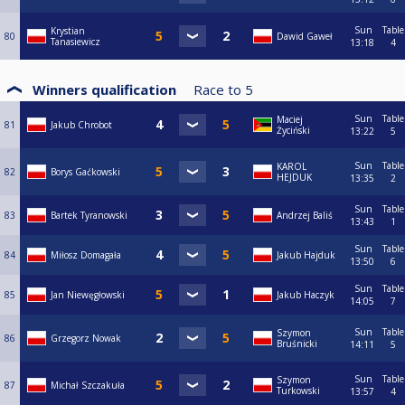
Sun
Table
Krystian
80
Dawid Gaweł
Tanasiewicz
13:18
4
Winners qualification
Race to
5
Sun
Table
Maciej
81
Jakub Chrobot
Życiński
13:22
5
Sun
Table
KAROL
82
Borys Gaćkowski
HEJDUK
13:35
2
Sun
Table
83
Bartek Tyranowski
Andrzej Baliś
13:43
1
Sun
Table
84
Miłosz Domagała
Jakub Hajduk
13:50
6
Sun
Table
85
Jan Niewęgłowski
Jakub Haczyk
14:05
7
Sun
Table
Szymon
86
Grzegorz Nowak
Bruśnicki
14:11
5
Sun
Table
Szymon
87
Michał Szczakuła
Turkowski
13:57
4