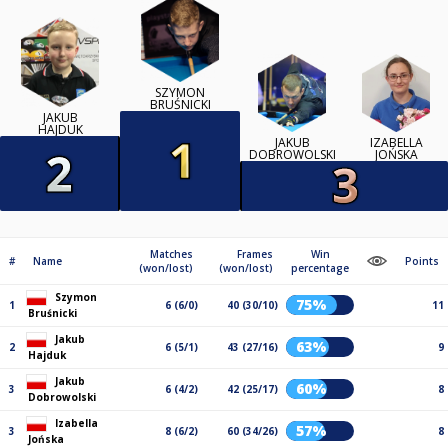
SZYMON
BRUŚNICKI
JAKUB
HAJDUK
JAKUB
IZABELLA
DOBROWOLSKI
JOŃSKA
Matches
Frames
Win
#
Name
Points
(won/lost)
(won/lost)
percentage
Szymon
75%
1
6 (6/0)
40 (30/10)
11
Bruśnicki
Jakub
63%
2
6 (5/1)
43 (27/16)
9
Hajduk
Jakub
60%
3
6 (4/2)
42 (25/17)
8
Dobrowolski
Izabella
57%
3
8 (6/2)
60 (34/26)
8
Jońska