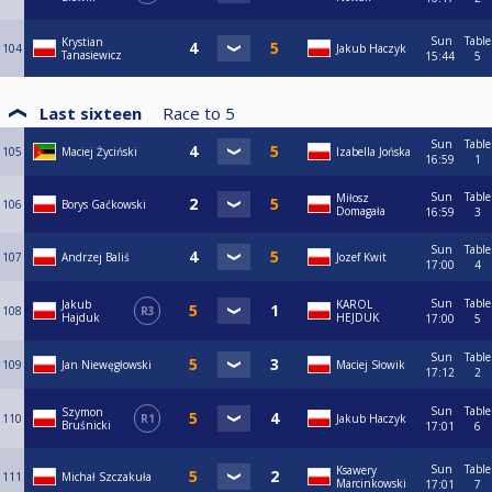
Sun
Table
Krystian
104
Jakub Haczyk
Tanasiewicz
15:44
5
Last sixteen
Race to
5
Sun
Table
105
Maciej Życiński
Izabella Jońska
16:59
1
Sun
Table
Miłosz
106
Borys Gaćkowski
Domagała
16:59
3
Sun
Table
107
Andrzej Baliś
Jozef Kwit
17:00
4
Sun
Table
Jakub
KAROL
108
R3
Hajduk
HEJDUK
17:00
5
Sun
Table
109
Jan Niewęgłowski
Maciej Słowik
17:12
2
Sun
Table
Szymon
110
R1
Jakub Haczyk
Bruśnicki
17:01
6
Sun
Table
Ksawery
111
Michał Szczakuła
Marcinkowski
17:01
7