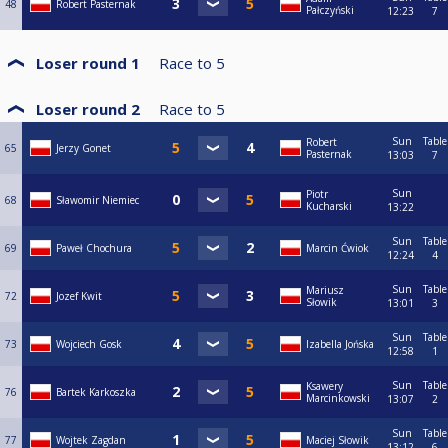
48
Robert Pasternak
Pałczyński
12:23
7
Loser round 1
Race to
5
Loser round 2
Race to
5
Sun
Table
Robert
65
Jerzy Gonet
Pasternak
13:03
7
Sun
Piotr
68
Sławomir Niemiec
Kucharski
13:22
Sun
Table
69
Paweł Chochura
Marcin Ćwiok
12:24
4
Sun
Table
Mariusz
72
Jozef Kwit
Słowik
13:01
3
Sun
Table
73
Wojciech Gosk
Izabella Jońska
12:58
1
Sun
Table
Ksawery
76
Bartek Karkoszka
Marcinkowski
13:07
2
Sun
Table
77
Wojtek Zagdan
Maciej Słowik
13:12
6