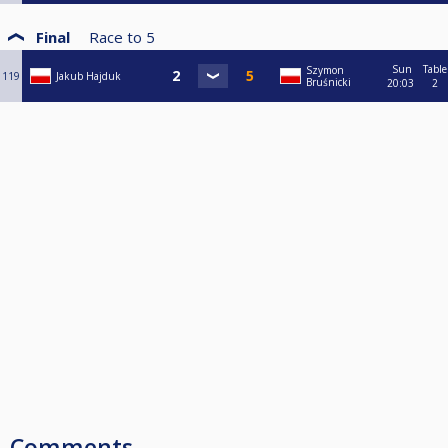
Final
Race to
5
Sun
Table
Szymon
119
Jakub Hajduk
Bruśnicki
20:03
2
Comments