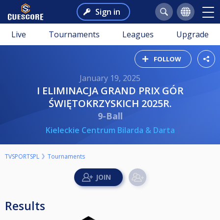
Sign in
Live
Tournaments
Leagues
Upgrade
FOLLOW
January 19, 2025
I ELIMINACJA GRAND PRIX GÓR
ŚWIĘTOKRZYSKICH 2025R.
9-Ball
Kieleckie Centrum Bilarda & Darta
TVSPORTSPL
Tournaments
Results