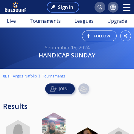
Sign in
Live
Tournaments
Leagues
Upgrade
FOLLOW
September 15, 2024
HANDICAP SUNDAY
8Ball_Argos_Nafplio
Tournaments
Results