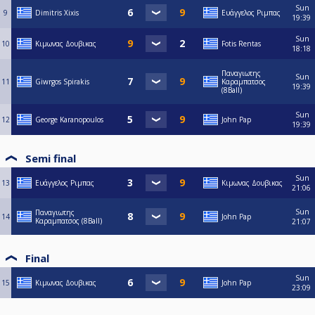
Sun
9
Dimitris Xixis
Ευάγγελος Ριμπας
19:39
Sun
10
Κιμωνας Δουβικας
Fotis Rentas
18:18
Παναγιωτης
Sun
11
Giwrgos Spirakis
Καραμπατσος
19:39
(8Ball)
Sun
12
George Karanopoulos
John Pap
19:39
Semi final
Sun
13
Ευάγγελος Ριμπας
Κιμωνας Δουβικας
21:06
Sun
Παναγιωτης
14
John Pap
Καραμπατσος (8Ball)
21:07
Final
Sun
15
Κιμωνας Δουβικας
John Pap
23:09