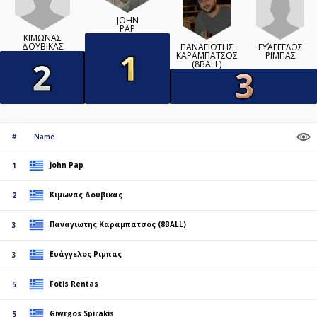
JOHN
PAP
ΚΙΜΩΝΑΣ
ΔΟΥΒΙΚΑΣ
ΕΥΆΓΓΕΛΟΣ
ΠΑΝΑΓΙΩΤΗΣ
ΡΙΜΠΑΣ
ΚΑΡΑΜΠΑΤΣΟΣ
(8BALL)
#
Name
John Pap
1
Κιμωνας Δουβικας
2
Παναγιωτης Καραμπατσος (8BALL)
3
Ευάγγελος Ριμπας
3
Fotis Rentas
5
Giwrgos Spirakis
5