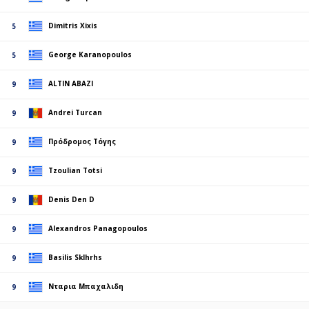
Dimitris Xixis
5
George Karanopoulos
5
ALTIN ABAZI
9
Andrei Turcan
9
Πρόδρομος Τόγης
9
Tzoulian Totsi
9
Denis Den D
9
Alexandros Panagopoulos
9
Basilis Sklhrhs
9
Νταρια Μπαχαλιδη
9