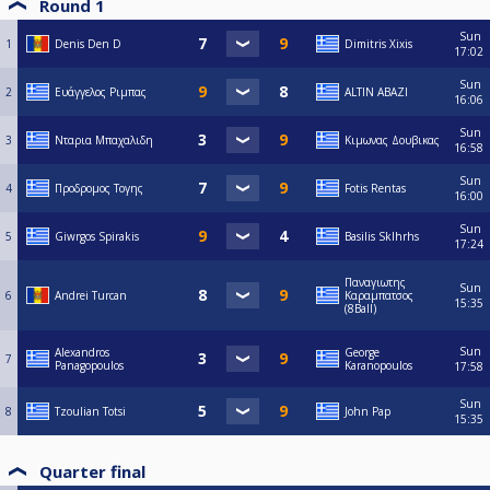
Round 1
Sun
1
Denis Den D
Dimitris Xixis
17:02
Sun
2
Ευάγγελος Ριμπας
ALTIN ABAZI
16:06
Sun
3
Νταρια Μπαχαλιδη
Κιμωνας Δουβικας
16:58
Sun
4
Προδρομος Τογης
Fotis Rentas
16:00
Sun
5
Giwrgos Spirakis
Basilis Sklhrhs
17:24
Παναγιωτης
Sun
6
Andrei Turcan
Καραμπατσος
15:35
(8Ball)
Sun
Alexandros
George
7
Panagopoulos
Karanopoulos
17:58
Sun
8
Tzoulian Totsi
John Pap
15:35
Quarter final