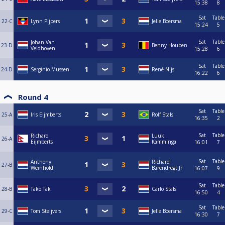
15:38
8
Sat
Table
22-C
Lynn Pijpers
Jelle Boersma
15:24
5
Sat
Table
Johan Van
23-D
Benny Houben
Veldhoven
15:28
6
Sat
Table
24-D
Serginio Mussen
René Nijs
16:22
6
Round 4
Sat
Table
25-A
Iris Eijmberts
Rolf Stals
16:35
2
Sat
Table
Richard
Luuk
26-A
Eijmberts
Kamminga
16:01
7
Sat
Table
Anthony
Richard
27-B
Weinhold
Barendregt Jr
16:07
9
Sat
Table
28-B
Tako Tak
Carlo Stals
16:50
4
Sat
Table
29-C
Tom Steijvers
Jelle Boersma
16:30
7