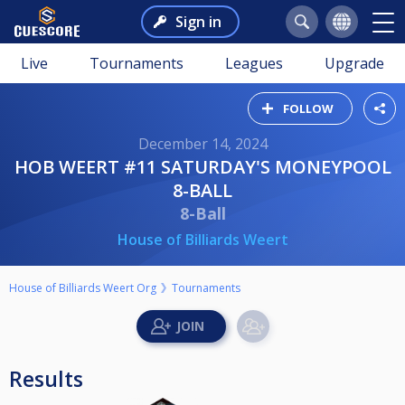
Sign in
Live
Tournaments
Leagues
Upgrade
FOLLOW
December 14, 2024
HOB WEERT #11 SATURDAY'S MONEYPOOL
8-BALL
8-Ball
House of Billiards Weert
House of Billiards Weert Org
Tournaments
Results