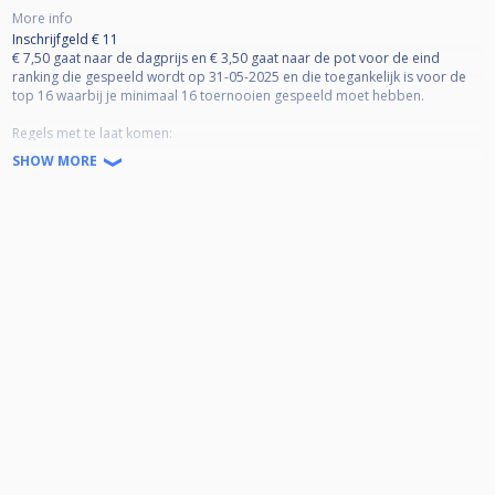
More info
Inschrijfgeld € 11
€ 7,50 gaat naar de dagprijs en € 3,50 gaat naar de pot voor de eind
ranking die gespeeld wordt op 31-05-2025 en die toegankelijk is voor de
top 16 waarbij je minimaal 16 toernooien gespeeld moet hebben.
Regels met te laat komen:
15-20 minuten te laat = 1 frame verloren
SHOW MORE
20-25 minuten te laat = 2 frames verloren
25-30 minuten te laat = 3 frames verloren
Meer dan 30 minuten te laat = wedstrijd verloren
Registration fee € 11
€7.50 goes to the daily prize and €3.50 goes to the pot for the final ranking
that will be played on 31-05-2025 and is accessible to the top 16 where you
must have played at least 16 tournaments.
Anmeldegebühr € 11
Wovon € 7,50 nach den Tagespreis und € 3,50 für die Endrangliste. Finale
Turnier wird 31-05-2025 ausgespielt. Zugänglich für die top 16 und
minumal 16 gespielte Turniere.