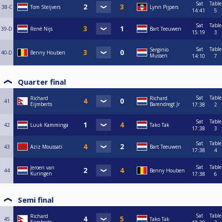
Sat
Table
38-C
Tom Steijvers
Lynn Pijpers
14:41
5
Sat
Table
39-D
René Nijs
Bart Teeuwen
15:19
3
Sat
Table
Serginio
40-D
Benny Houben
Mussen
14:10
7
Quarter final
Sat
Table
Richard
Richard
41
Eijmberts
Barendregt Jr
17:38
2
Sat
Table
42
Luuk Kamminga
Tako Tak
17:38
3
Sat
Table
43
Aziz Moussati
Bart Teeuwen
17:38
4
Sat
Table
Jeroen van
44
Benny Houben
Kuringen
17:38
6
Semi final
Sat
Table
Richard
45
Tako Tak