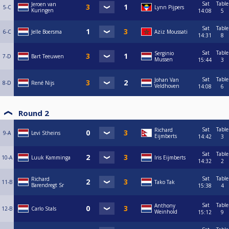
Sat
Table
Jeroen van
5-C
Lynn Pijpers
Kuringen
14:08
5
Sat
Table
6-C
Jelle Boersma
Aziz Moussati
14:31
8
Sat
Table
Serginio
7-D
Bart Teeuwen
Mussen
15:44
3
Sat
Table
Johan Van
8-D
René Nijs
Veldhoven
14:08
6
Round 2
Sat
Table
Richard
9-A
Levi Stheins
Eijmberts
14:42
3
Sat
Table
10-A
Luuk Kamminga
Iris Eijmberts
14:32
2
Sat
Table
Richard
11-B
Tako Tak
Barendregt Sr
15:38
4
Sat
Table
Anthony
12-B
Carlo Stals
Weinhold
15:12
9