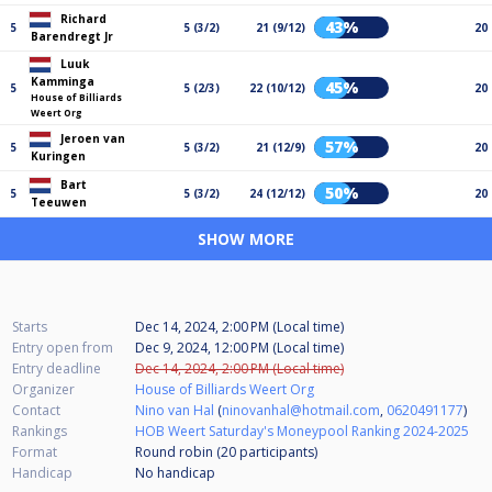
Richard
43%
5
5 (3/2)
21 (9/12)
20
Barendregt Jr
Luuk
Kamminga
45%
5
5 (2/3)
22 (10/12)
20
House of Billiards
Weert Org
Jeroen van
57%
5
5 (3/2)
21 (12/9)
20
Kuringen
Bart
50%
5
5 (3/2)
24 (12/12)
20
Teeuwen
SHOW MORE
Starts
Dec 14, 2024, 2:00 PM (Local time)
Entry open from
Dec 9, 2024, 12:00 PM (Local time)
Entry deadline
Dec 14, 2024, 2:00 PM (Local time)
Organizer
House of Billiards Weert Org
Contact
Nino van Hal
(
ninovanhal@hotmail.com
,
0620491177
)
Rankings
HOB Weert Saturday's Moneypool Ranking 2024-2025
Format
Round robin (20
participants
)
Handicap
No handicap