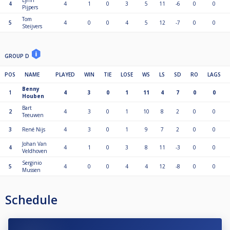
Lynn
4
4
1
0
3
5
11
-6
0
0
Pijpers
Tom
5
4
0
0
4
5
12
-7
0
0
Steijvers
GROUP D
POS
NAME
PLAYED
WIN
TIE
LOSE
WS
LS
SD
RO
LAGS
Benny
1
4
3
0
1
11
4
7
0
0
Houben
Bart
2
4
3
0
1
10
8
2
0
0
Teeuwen
3
René Nijs
4
3
0
1
9
7
2
0
0
Johan Van
4
4
1
0
3
8
11
-3
0
0
Veldhoven
Serginio
5
4
0
0
4
4
12
-8
0
0
Mussen
Schedule