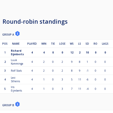
Round-robin standings
GROUP A
POS
NAME
PLAYED
WIN
TIE
LOSE
WS
LS
SD
RO
LAGS
Richard
1
4
4
0
0
12
2
10
0
0
Eijmberts
Luuk
2
4
2
0
2
9
8
1
0
0
Kamminga
3
Rolf Stals
4
2
0
2
8
9
-1
0
0
Levi
4
4
1
0
3
5
11
-6
0
0
Stheins
Iris
5
4
1
0
3
7
11
-4
0
0
Eijmberts
GROUP B