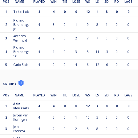
POS
NAME
PLAYED
WIN
TIE
LOSE
WS
LS
SD
RO
LAGS
1
Tako Tak
4
4
0
0
12
4
8
0
0
Richard
2
Barendregt
4
3
0
1
9
8
1
0
0
Jr
Anthony
3
4
2
0
2
7
7
0
0
0
Weinhold
Richard
4
Barendregt
4
1
0
3
8
11
-3
0
0
Sr
5
Carlo Stals
4
0
0
4
6
12
-6
0
0
GROUP C
POS
NAME
PLAYED
WIN
TIE
LOSE
WS
LS
SD
RO
LAGS
Aziz
1
4
4
0
0
12
4
8
0
0
Moussati
Jeroen van
2
4
3
0
1
10
5
5
0
0
Kuringen
Jelle
3
4
2
0
2
8
8
0
0
0
Boersma