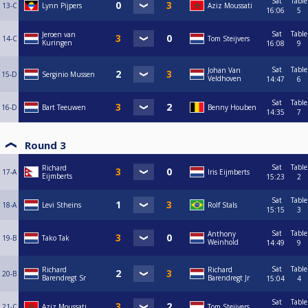
Sat
Table
13-C
Lynn Pijpers
Aziz Moussati
16:06
5
Sat
Table
Jeroen van
14-C
Tom Steijvers
Kuringen
16:08
9
Sat
Table
Johan Van
15-D
Serginio Mussen
Veldhoven
14:47
6
Sat
Table
16-D
Bart Teeuwen
Benny Houben
14:35
7
Round 3
Sat
Table
Richard
17-A
Iris Eijmberts
Eijmberts
15:23
2
Sat
Table
18-A
Levi Stheins
Rolf Stals
15:15
3
Sat
Table
Anthony
19-B
Tako Tak
Weinhold
14:49
9
Sat
Table
Richard
Richard
20-B
Barendregt Sr
Barendregt Jr
15:04
4
Sat
Table
21-C
Aziz Moussati
Tom Steijvers