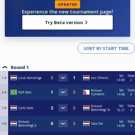
UPDATED
Experience the new tournament page!
Try Beta version
Round 1
Sat
Table
1-A
Luuk Kamminga
Levi Stheins
14:08
2
Sat
Table
Richard
2-A
Rolf Stals
Eijmberts
14:08
3
Sat
Table
Richard
3-B
Carlo Stals
Barendregt Sr
16:21
4
Sat
Table
Richard
4-B
Tako Tak
Barendregt Jr
14:08
4