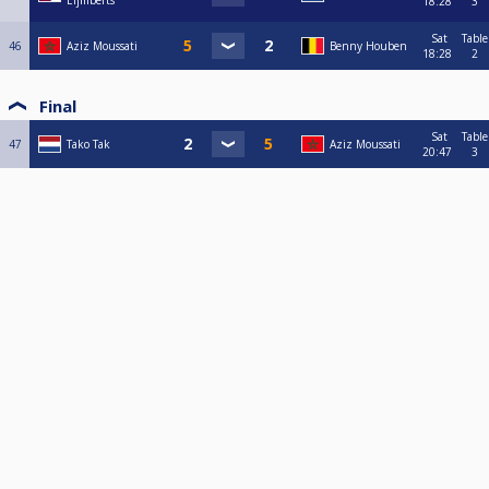
Eijmberts
18:28
3
Sat
Table
46
Aziz Moussati
Benny Houben
18:28
2
Final
Sat
Table
47
Tako Tak
Aziz Moussati
20:47
3