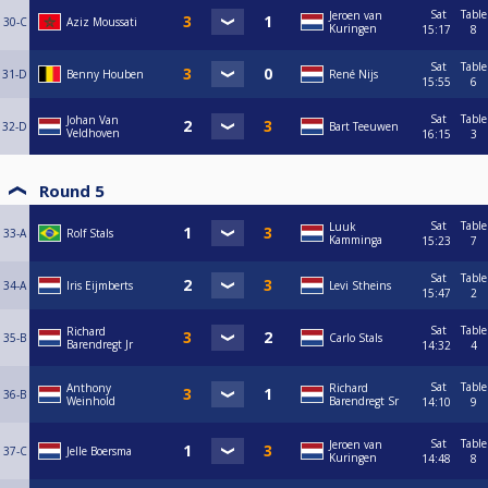
Sat
Table
Jeroen van
30-C
Aziz Moussati
Kuringen
15:17
8
Sat
Table
31-D
Benny Houben
René Nijs
15:55
6
Sat
Table
Johan Van
32-D
Bart Teeuwen
Veldhoven
16:15
3
Round 5
Sat
Table
Luuk
33-A
Rolf Stals
Kamminga
15:23
7
Sat
Table
34-A
Iris Eijmberts
Levi Stheins
15:47
2
Sat
Table
Richard
35-B
Carlo Stals
Barendregt Jr
14:32
4
Sat
Table
Anthony
Richard
36-B
Weinhold
Barendregt Sr
14:10
9
Sat
Table
Jeroen van
37-C
Jelle Boersma
Kuringen
14:48
8