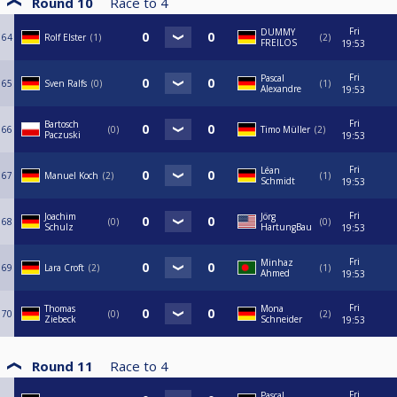
Round 10
Race to
4
Fri
DUMMY
64
Rolf Elster
1
2
FREILOS
19:53
Fri
Pascal
65
Sven Ralfs
0
1
Alexandre
19:53
Fri
Bartosch
66
0
Timo Müller
2
Paczuski
19:53
Fri
Léan
67
Manuel Koch
2
1
Schmidt
19:53
Fri
Joachim
Jörg
68
0
0
Schulz
HartungBau
19:53
Fri
Minhaz
69
Lara Croft
2
1
Ahmed
19:53
Fri
Thomas
Mona
70
0
2
Ziebeck
Schneider
19:53
Round 11
Race to
4
Fri
Pascal