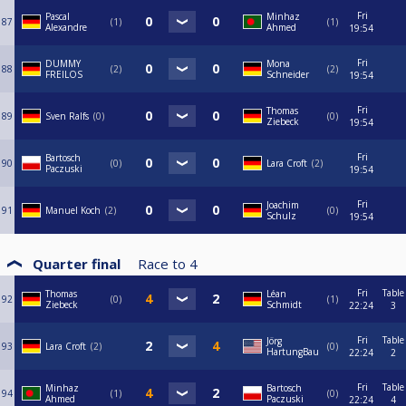
Fri
Pascal
Minhaz
87
1
1
Alexandre
Ahmed
19:54
Fri
DUMMY
Mona
88
2
2
FREILOS
Schneider
19:54
Fri
Thomas
89
Sven Ralfs
0
0
Ziebeck
19:54
Fri
Bartosch
90
0
Lara Croft
2
Paczuski
19:54
Fri
Joachim
91
Manuel Koch
2
0
Schulz
19:54
Quarter final
Race to
4
Fri
Table
Thomas
Léan
92
0
1
Ziebeck
Schmidt
22:24
3
Fri
Table
Jörg
93
Lara Croft
2
0
HartungBau
22:24
2
Fri
Table
Minhaz
Bartosch
94
1
0
Ahmed
Paczuski
22:24
4