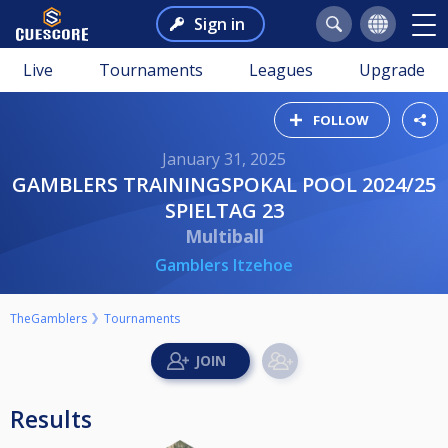
Sign in
Live
Tournaments
Leagues
Upgrade
FOLLOW
January 31, 2025
GAMBLERS TRAININGSPOKAL POOL 2024/25
SPIELTAG 23
Multiball
Gamblers Itzehoe
TheGamblers
Tournaments
Results