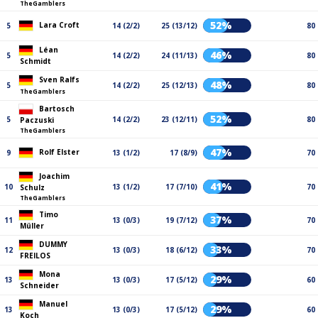
TheGamblers
52%
Lara Croft
5
14 (2/2)
25 (13/12)
80
Léan
46%
5
14 (2/2)
24 (11/13)
80
Schmidt
Sven Ralfs
48%
5
14 (2/2)
25 (12/13)
80
TheGamblers
Bartosch
52%
5
14 (2/2)
23 (12/11)
80
Paczuski
TheGamblers
47%
Rolf Elster
9
13 (1/2)
17 (8/9)
70
Joachim
41%
10
13 (1/2)
17 (7/10)
70
Schulz
TheGamblers
Timo
37%
11
13 (0/3)
19 (7/12)
70
Müller
DUMMY
33%
12
13 (0/3)
18 (6/12)
70
FREILOS
Mona
29%
13
13 (0/3)
17 (5/12)
60
Schneider
Manuel
29%
13
13 (0/3)
17 (5/12)
60
Koch