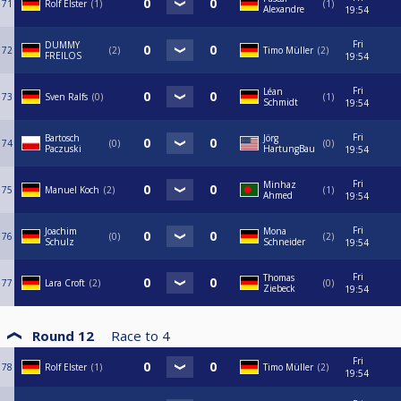
71
Rolf Elster
1
1
Alexandre
19:54
Fri
DUMMY
72
2
Timo Müller
2
FREILOS
19:54
Fri
Léan
73
Sven Ralfs
0
1
Schmidt
19:54
Fri
Bartosch
Jörg
74
0
0
Paczuski
HartungBau
19:54
Fri
Minhaz
75
Manuel Koch
2
1
Ahmed
19:54
Fri
Joachim
Mona
76
0
2
Schulz
Schneider
19:54
Fri
Thomas
77
Lara Croft
2
0
Ziebeck
19:54
Round 12
Race to
4
Fri
78
Rolf Elster
1
Timo Müller
2
19:54