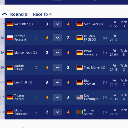
Round 9
Race to
4
Fri
Table
57
Rolf Elster
1
Sven Ralfs
0
20:56
3
Fri
Bartosch
DUMMY
58
0
2
Paczuski
FREILOS
21:17
Fri
Table
Pascal
59
Manuel Koch
2
1
Alexandre
21:04
5
Fri
Table
Joachim
60
0
Timo Müller
2
Schulz
21:18
2
Fri
Table
Léan
61
Lara Croft
2
1
Schmidt
20:17
2
Fri
Table
Thomas
Jörg
62
0
0
Ziebeck
HartungBau
20:39
6
Fri
Table
Mona
Minhaz
63
2
1
Schneider
Ahmed
21:18
1