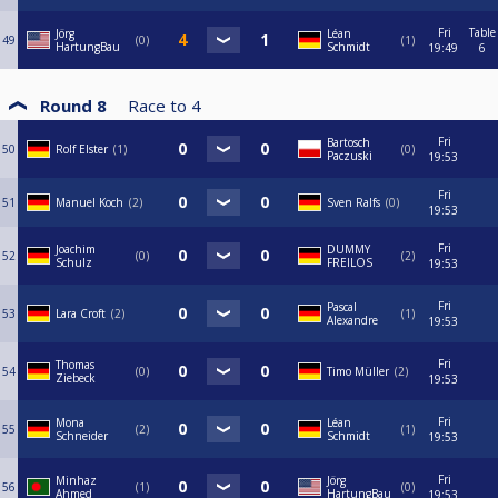
Fri
Table
Jörg
Léan
49
0
1
HartungBau
Schmidt
19:49
6
Round 8
Race to
4
Fri
Bartosch
50
Rolf Elster
1
0
Paczuski
19:53
Fri
51
Manuel Koch
2
Sven Ralfs
0
19:53
Fri
Joachim
DUMMY
52
0
2
Schulz
FREILOS
19:53
Fri
Pascal
53
Lara Croft
2
1
Alexandre
19:53
Fri
Thomas
54
0
Timo Müller
2
Ziebeck
19:53
Fri
Mona
Léan
55
2
1
Schneider
Schmidt
19:53
Fri
Minhaz
Jörg
56
1
0
Ahmed
HartungBau
19:53