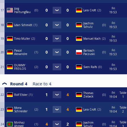
Fri
Jörg
17
0
Lara Croft
2
HartungBau
19:53
Fri
Joachim
18
Léan Schmidt
1
0
Schulz
19:53
Fri
19
Timo Müller
2
Manuel Koch
2
19:53
Fri
Pascal
Bartosch
20
1
0
Alexandre
Paczuski
19:53
Fri
DUMMY
21
2
Sven Ralfs
0
FREILOS
19:53
Round 4
Race to
4
Fri
Table
Thomas
22
Rolf Elster
1
0
Ziebeck
19:04
1
Fri
Table
Mona
23
2
Lara Croft
2
Schneider
19:04
2
Fri
Table
Minhaz
Joachim
24
1
0
Ahmed
Schulz
19:04
3