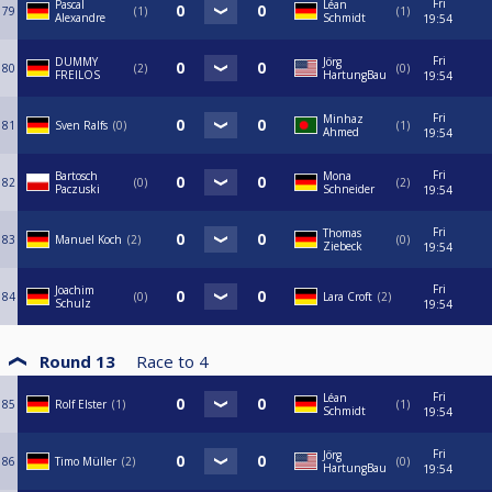
Fri
Pascal
Léan
79
1
1
Alexandre
Schmidt
19:54
Fri
DUMMY
Jörg
80
2
0
FREILOS
HartungBau
19:54
Fri
Minhaz
81
Sven Ralfs
0
1
Ahmed
19:54
Fri
Bartosch
Mona
82
0
2
Paczuski
Schneider
19:54
Fri
Thomas
83
Manuel Koch
2
0
Ziebeck
19:54
Fri
Joachim
84
0
Lara Croft
2
Schulz
19:54
Round 13
Race to
4
Fri
Léan
85
Rolf Elster
1
1
Schmidt
19:54
Fri
Jörg
86
Timo Müller
2
0
HartungBau
19:54