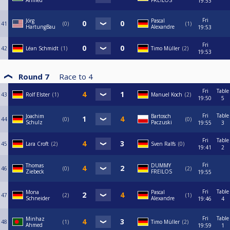
Ahmed
FREILOS
19:53
Fri
Jörg
Pascal
41
0
1
HartungBau
Alexandre
19:53
Fri
42
Léan Schmidt
1
Timo Müller
2
19:53
Round 7
Race to
4
Fri
Table
43
Rolf Elster
1
Manuel Koch
2
19:50
5
Fri
Table
Joachim
Bartosch
44
0
0
Schulz
Paczuski
19:55
3
Fri
Table
45
Lara Croft
2
Sven Ralfs
0
19:41
2
Fri
Thomas
DUMMY
46
0
2
Ziebeck
FREILOS
19:55
Fri
Table
Mona
Pascal
47
2
1
Schneider
Alexandre
19:46
4
Fri
Table
Minhaz
48
1
Timo Müller
2
Ahmed
19:59
1