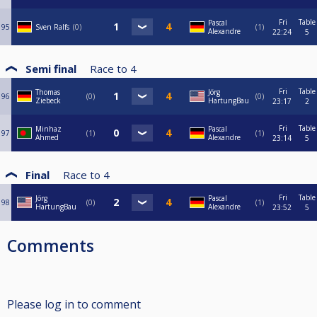
Fri
Table
Pascal
95
Sven Ralfs
0
1
Alexandre
22:24
5
Semi final
Race to
4
Fri
Table
Thomas
Jörg
96
0
0
Ziebeck
HartungBau
23:17
2
Fri
Table
Minhaz
Pascal
97
1
1
Ahmed
Alexandre
23:14
5
Final
Race to
4
Fri
Table
Jörg
Pascal
98
0
1
HartungBau
Alexandre
23:52
5
Comments
Please log in to comment