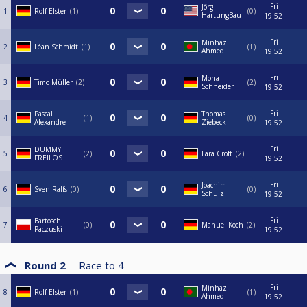
Fri
Jörg
1
Rolf Elster
1
0
HartungBau
19:52
Fri
Minhaz
2
Léan Schmidt
1
1
Ahmed
19:52
Fri
Mona
3
Timo Müller
2
2
Schneider
19:52
Fri
Pascal
Thomas
4
1
0
Alexandre
Ziebeck
19:52
Fri
DUMMY
5
2
Lara Croft
2
FREILOS
19:52
Fri
Joachim
6
Sven Ralfs
0
0
Schulz
19:52
Fri
Bartosch
7
0
Manuel Koch
2
Paczuski
19:52
Round 2
Race to
4
Fri
Minhaz
8
Rolf Elster
1
1
Ahmed
19:52