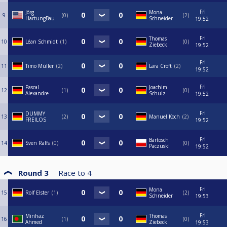
Fri
Jörg
Mona
9
0
2
HartungBau
Schneider
19:52
Fri
Thomas
10
Léan Schmidt
1
0
Ziebeck
19:52
Fri
11
Timo Müller
2
Lara Croft
2
19:52
Fri
Pascal
Joachim
12
1
0
Alexandre
Schulz
19:52
Fri
DUMMY
13
2
Manuel Koch
2
FREILOS
19:52
Fri
Bartosch
14
Sven Ralfs
0
0
Paczuski
19:52
Round 3
Race to
4
Fri
Mona
15
Rolf Elster
1
2
Schneider
19:53
Fri
Minhaz
Thomas
16
1
0
Ahmed
Ziebeck
19:53