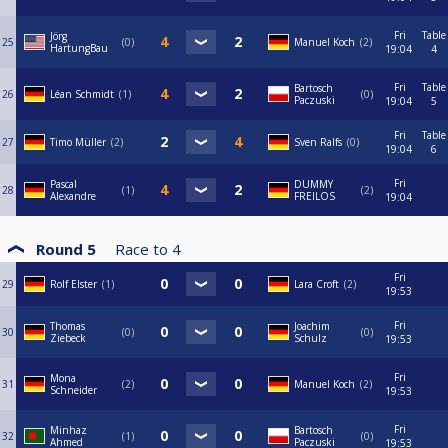
Fri
Table
Jörg
25
0
Manuel Koch
2
HartungBau
19:04
4
Fri
Table
Bartosch
26
Léan Schmidt
1
0
Paczuski
19:04
5
Fri
Table
27
Timo Müller
2
Sven Ralfs
0
19:04
6
Fri
Pascal
DUMMY
28
1
2
Alexandre
FREILOS
19:04
Round 5
Race to
4
Fri
29
Rolf Elster
1
Lara Croft
2
19:53
Fri
Thomas
Joachim
30
0
0
Ziebeck
Schulz
19:53
Fri
Mona
31
2
Manuel Koch
2
Schneider
19:53
Fri
Minhaz
Bartosch
32
1
0
Ahmed
Paczuski
19:53