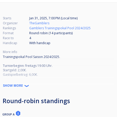
Starts
Jan 31, 2025, 7:00 PM (Local time)
Organizer
TheGamblers
Rankings
Gamblers Trainingspokal Pool 2024/2025
Format
Round robin (14
participants
)
Race to
4
Handicap
With handicap
More info
Trainingspokal Pool Saison 2024/2025.
Turnierbeginn: freitags 19:00 Uhr.
Startgeld: 2,00€.
Gastspielbeitrag: 6,00€.
Spielmodus & Bedingungen: Multiball mit Handicap im Gruppenmodus
SHOW MORE
und anschließender KO-Runde, abhängig von der Teilnehmerzahl.
Die Handicap-Einteilung erfolgt durch die Turnierleitung.
Das gesamte Turnier wird auf 4 Gewinnspiele mit Wechselbreak gespielt.
Round-robin standings
Wer das Ausstoßen gewinnt, wählt die Disziplin für den Satz (9-Ball / 10-
Ball).
Bei der Turnierserie werden 15 % der Gesamtturniere als
GROUP A