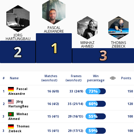
PASCAL
ALEXANDRE
JÖRG
HARTUNGBAU
MINHAZ
THOMAS
AHMED
ZIEBECK
Matches
Frames
Win
#
Name
Points
(won/lost)
(won/lost)
percentage
Pascal
73%
1
16 (6/0)
33 (24/9)
150
Alexandre
Jörg
60%
2
16 (4/2)
35 (21/14)
120
HartungBau
Minhaz
55%
3
15 (4/1)
29 (16/13)
100
Ahmed
Thomas
59%
3
15 (4/1)
29 (17/12)
100
Ziebeck