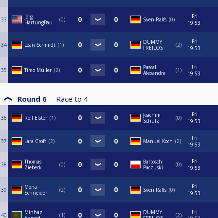
Fri
Jörg
33
0
Sven Ralfs
0
HartungBau
19:53
Fri
DUMMY
34
Léan Schmidt
1
2
FREILOS
19:53
Fri
Pascal
35
Timo Müller
2
1
Alexandre
19:53
Round 6
Race to
4
Fri
Joachim
36
Rolf Elster
1
0
Schulz
19:53
Fri
37
Lara Croft
2
Manuel Koch
2
19:53
Fri
Thomas
Bartosch
38
0
0
Ziebeck
Paczuski
19:53
Fri
Mona
39
2
Sven Ralfs
0
Schneider
19:53
Fri
Minhaz
DUMMY
40
1
2