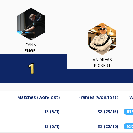
FYNN
ENGEL
ANDREAS
RICKERT
Matches (won/lost)
Frames (won/lost)
W
13 (5/1)
38 (23/15)
61
69
13 (5/1)
32 (22/10)