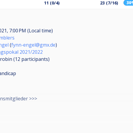
30
11 (0/4)
23 (7/16)
2021, 7:00 PM (Local time)
mblers
ngel
(
fynn-engel@gmx.de
)
ngspokal 2021/2022
robin (12
participants
)
andicap
insmitglieder >>>
ppenmodus mit anschließender KO-Runde je nach Teilnehmer
ch die Turnierleitung.