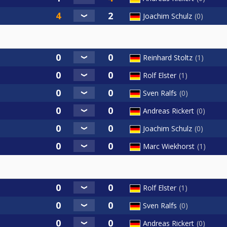
Joachim Schulz
0
Reinhard Stoltz
1
Rolf Elster
1
Sven Ralfs
0
Andreas Rickert
0
Joachim Schulz
0
Marc Wiekhorst
1
Rolf Elster
1
Sven Ralfs
0
Andreas Rickert
0