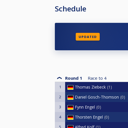
Schedule
UPDATED
Round 1
Race to
4
1
Thomas Ziebeck
1
2
Daniel Gosch-Thomson
0
3
Fynn Engel
0
4
Thorsten Engel
0
5
Alfred Kolf
1