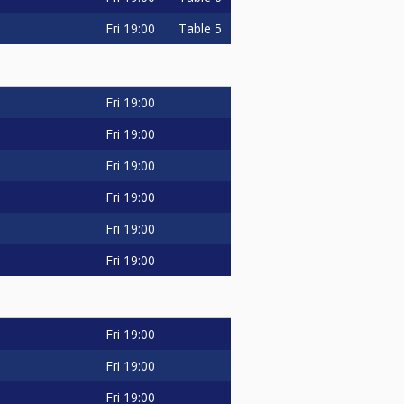
Fri
19:00
Table 5
Fri
19:00
Fri
19:00
Fri
19:00
Fri
19:00
Fri
19:00
Fri
19:00
Fri
19:00
Fri
19:00
Fri
19:00