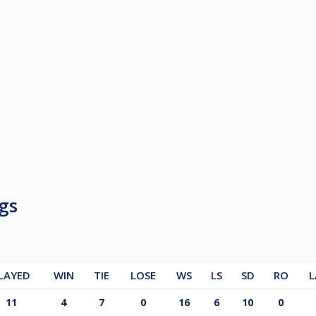
 4 Gewinnspiele mit Wechselbreak gespielt.
immt die Disziplin im Satz (9-Ball / 10-Ball).
r.
nd der Saison bleiben dem Veranstalter vorbehalten!!
scht allen Teilnehmern gut Stoß.
gs
LAYED
WIN
TIE
LOSE
WS
LS
SD
RO
L
11
4
7
0
16
6
10
0