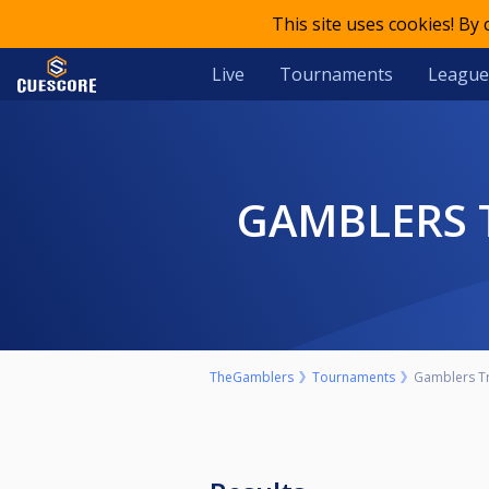
This site uses cookies! By
Live
Tournaments
League
GAMBLERS 
TheGamblers
Tournaments
Gamblers Tr