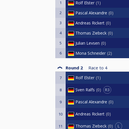
1
Rolf Elster
1
2
Pascal Alexandre
0
3
Andreas Rickert
0
4
Thomas Ziebeck
0
5
Julian Levsen
0
6
Mona Schneider
2
Round 2
Race to
4
Rolf Elster
1
7
R3
Sven Ralfs
0
8
Pascal Alexandre
0
9
Andreas Rickert
0
10
L
Thomas Ziebeck
0
11