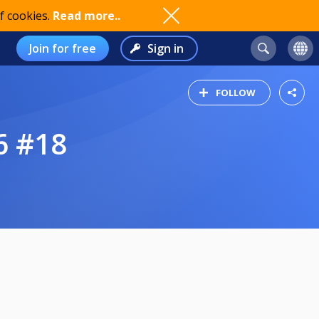
f cookies.
Read more..
Join for free
Sign in
FOLLOW
6 #18