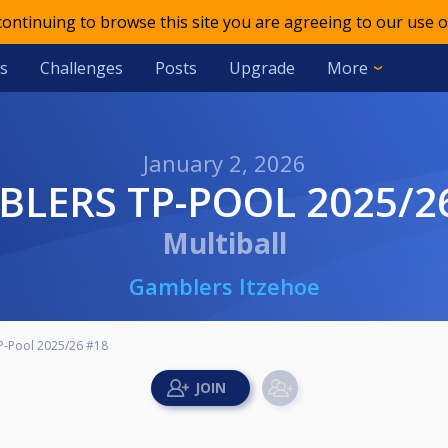
 continuing to browse this site you are agreeing to our use o
s
Challenges
Posts
Upgrade
More
January 2, 2026
MBLERS TP-POOL 2025/2
Multiball
Gamblers Itzehoe
P-Pool 2025/26 #18