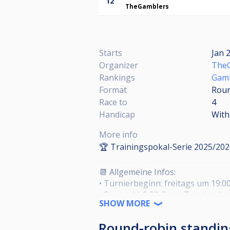
12
TheGamblers
Starts
Jan 2
Organizer
The
Rankings
Gamb
Format
Roun
Race to
4
Handicap
With
More info
🏆 Trainingspokal-Serie 2025/20
📆 Allgemeine Infos:
• Turnierbeginn: freitags um 19:0
• Startgeld: 2,00 € pro Turnierabe
SHOW MORE
• Gastspielbeitrag: 6,00 € pro Tur
• Modus: Multiball mit Handicap
Round-robin standin
• Handicap-Einteilung: erfolgt dur