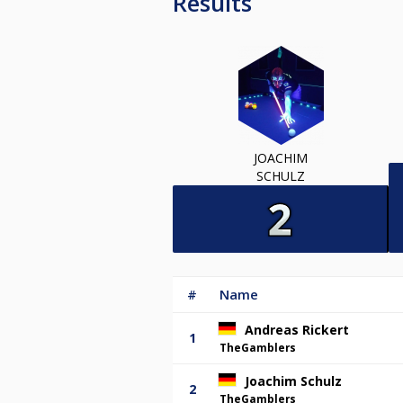
Results
JOACHIM
SCHULZ
#
Name
Andreas Rickert
1
TheGamblers
Joachim Schulz
2
TheGamblers