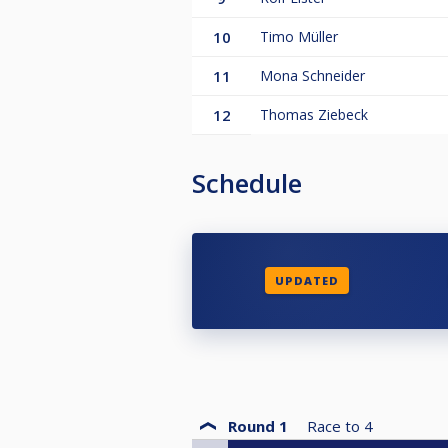
10
Timo Müller
11
Mona Schneider
12
Thomas Ziebeck
Schedule
UPDATED
Round 1
Race to
4