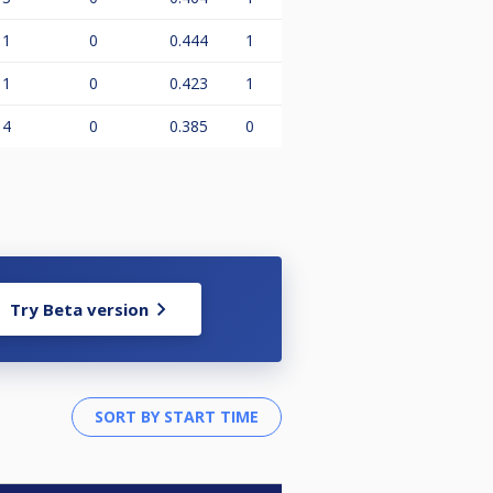
1
0
0.444
1
1
0
0.423
1
4
0
0.385
0
Try Beta version