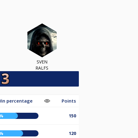
SVEN
RALFS
in percentage
Points
7%
150
8%
120