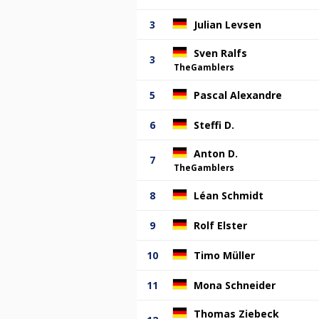
3
Julian Levsen
Sven Ralfs
3
TheGamblers
5
Pascal Alexandre
6
Steffi D.
Anton D.
7
TheGamblers
8
Léan Schmidt
9
Rolf Elster
10
Timo Müller
11
Mona Schneider
Thomas Ziebeck