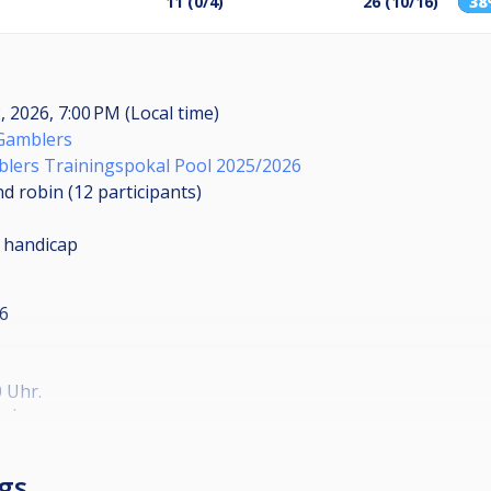
11 (0/4)
26 (10/16)
3
, 2026, 7:00 PM (Local time)
Gamblers
lers Trainingspokal Pool 2025/2026
d robin (12
participants
)
 handicap
26
0 Uhr.
nd.
nierabend.
 im Gruppenmodus.
gs
ch die Turnierleitung.