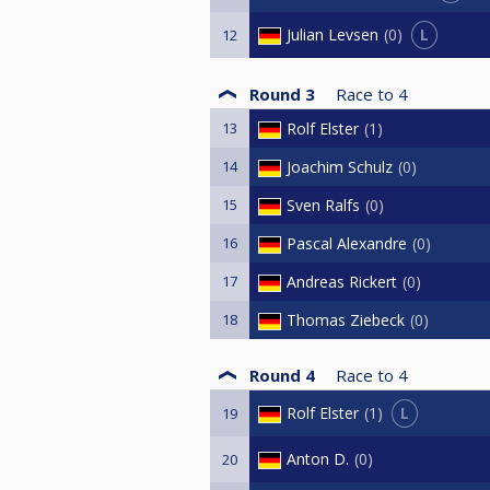
L
Julian Levsen
0
12
Round 3
Race to
4
13
Rolf Elster
1
14
Joachim Schulz
0
15
Sven Ralfs
0
16
Pascal Alexandre
0
17
Andreas Rickert
0
18
Thomas Ziebeck
0
Round 4
Race to
4
L
Rolf Elster
1
19
Anton D.
0
20