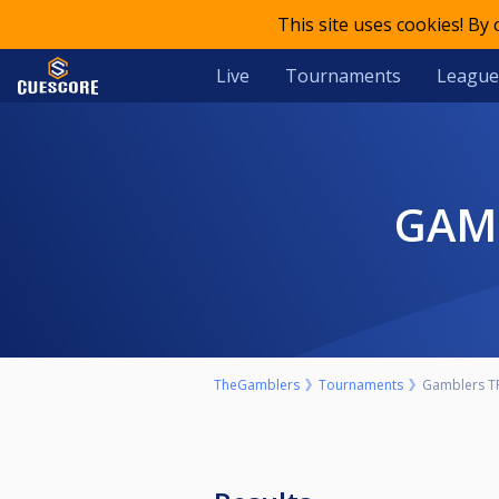
This site uses cookies! By
Live
Tournaments
League
GA
TheGamblers
Tournaments
Gamblers T