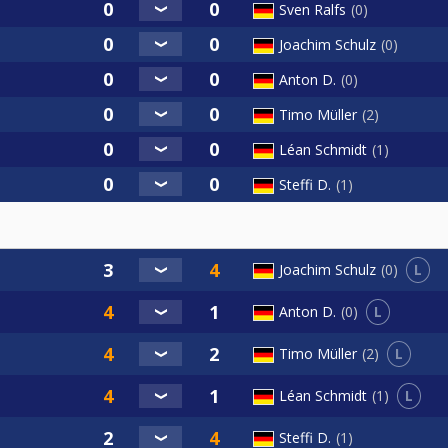
Sven Ralfs
0
Joachim Schulz
0
Anton D.
0
Timo Müller
2
Léan Schmidt
1
Steffi D.
1
L
Joachim Schulz
0
L
Anton D.
0
L
Timo Müller
2
L
Léan Schmidt
1
Steffi D.
1