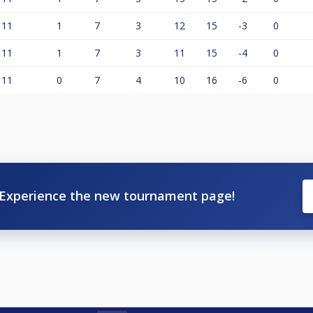
11
1
7
3
12
15
-3
0
11
1
7
3
11
15
-4
0
11
0
7
4
10
16
-6
0
Experience the new tournament page!