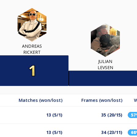
ANDREAS
RICKERT
JULIAN
LEVSEN
Matches (won/lost)
Frames (won/lost)
W
13 (5/1)
35 (20/15)
5
13 (5/1)
34 (23/11)
6