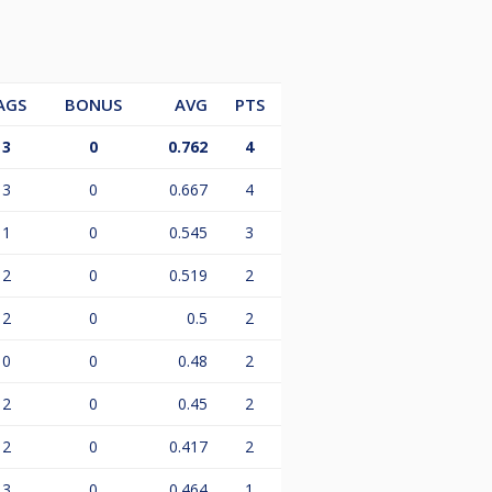
AGS
BONUS
AVG
PTS
lnehmer, die an mindestens 12
3
0
0.762
4
an der Spitze der Gesamtrangliste
3
0
0.667
4
ieltagen gibt’s zusätzlich
1
0
0.545
3
2
0
0.519
2
2
0
0.5
2
0
0
0.48
2
2
0
0.45
2
2
0
0.417
2
3
0
0.464
1