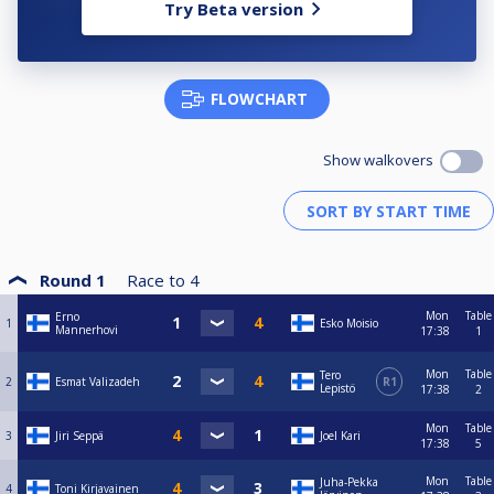
Try Beta version
FLOWCHART
Show walkovers
Round 1
Race to
4
Mon
Table
Erno
1
Esko Moisio
Mannerhovi
17:38
1
Mon
Table
Tero
2
Esmat Valizadeh
R1
Lepistö
17:38
2
Mon
Table
3
Jiri Seppä
Joel Kari
17:38
5
Mon
Table
Juha-Pekka
4
Toni Kirjavainen