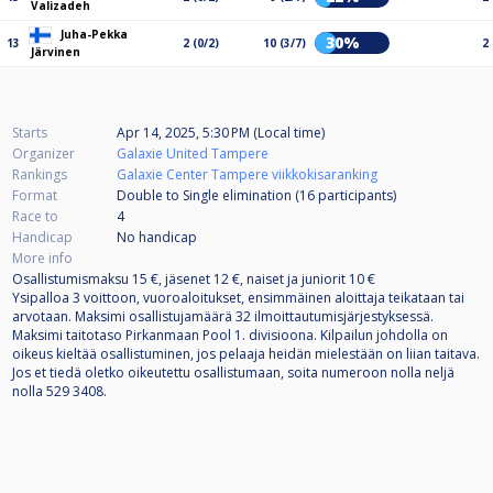
Valizadeh
Juha-Pekka
30%
13
2 (0/2)
10 (3/7)
2
Järvinen
Starts
Apr 14, 2025, 5:30 PM (Local time)
Organizer
Galaxie United Tampere
Rankings
Galaxie Center Tampere viikkokisaranking
Format
Double to Single elimination (16
participants
)
Race to
4
Handicap
No handicap
More info
Osallistumismaksu 15 €, jäsenet 12 €, naiset ja juniorit 10 €
Ysipalloa 3 voittoon, vuoroaloitukset, ensimmäinen aloittaja teikataan tai
arvotaan. Maksimi osallistujamäärä 32 ilmoittautumisjärjestyksessä.
Maksimi taitotaso Pirkanmaan Pool 1. divisioona. Kilpailun johdolla on
oikeus kieltää osallistuminen, jos pelaaja heidän mielestään on liian taitava.
Jos et tiedä oletko oikeutettu osallistumaan, soita numeroon nolla neljä
nolla 529 3408.