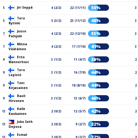
50%
Jiri Seppä
5
4 (2/2)
22 (11/11)
3
Tero
48%
5
5 (3/2)
23 (11/12)
3
Rytinki
Juuso
55%
7
4 (2/2)
22 (12/10)
3
Palojoki
Minna
41%
7
4 (2/2)
17 (7/10)
3
Väätäinen
Erno
36%
9
3 (1/2)
11 (4/7)
2
Mannerhovi
Tero
44%
9
3 (1/2)
16 (7/9)
2
Lepistö
Toni
44%
9
3 (1/2)
18 (8/10)
2
Kirjavainen
Rauli
46%
9
3 (1/2)
13 (6/7)
2
Hirvonen
Kalle
42%
13
2 (0/2)
12 (5/7)
2
Kankainen
Joko Seth
22%
13
2 (0/2)
9 (2/7)
2
Deposa
Esmat
22%
13
2 (0/2)
9 (2/7)
2