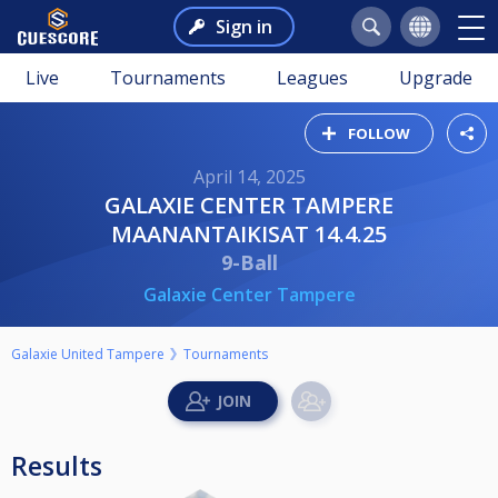
Sign in
Live
Tournaments
Leagues
Upgrade
FOLLOW
April 14, 2025
GALAXIE CENTER TAMPERE
MAANANTAIKISAT 14.4.25
9-Ball
Galaxie Center Tampere
Galaxie United Tampere
Tournaments
Results