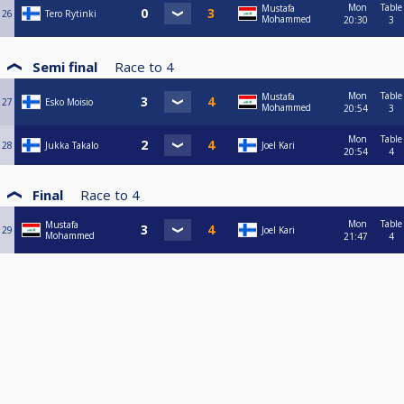
Mon
Table
Mustafa
26
Tero Rytinki
Mohammed
20:30
3
Semi final
Race to
4
Mon
Table
Mustafa
27
Esko Moisio
Mohammed
20:54
3
Mon
Table
28
Jukka Takalo
Joel Kari
20:54
4
Final
Race to
4
Mon
Table
Mustafa
29
Joel Kari
Mohammed
21:47
4