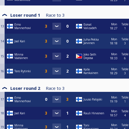
18:29
7
Loser round 1
Race to
3
Mon
Table
Erno
Esmat
13
Mannerhovi
Valizadeh
18:27
1
Mon
Table
Juha-Pekka
14
Joel Kari
Järvinen
18:18
3
Mon
Table
Minna
Joko Seth
15
Väätäinen
Deposa
18:33
6
Mon
Table
Kalle
16
Tero Rytinki
Kankainen
18:29
3
Loser round 2
Race to
3
Mon
Table
Erno
17
Juuso Palojoki
Mannerhovi
19:19
1
Mon
Table
18
Joel Kari
Rauli Hirvonen
18:57
4
Mon
Table
Minna
Toni
19
Väätäinen
Kirjavainen