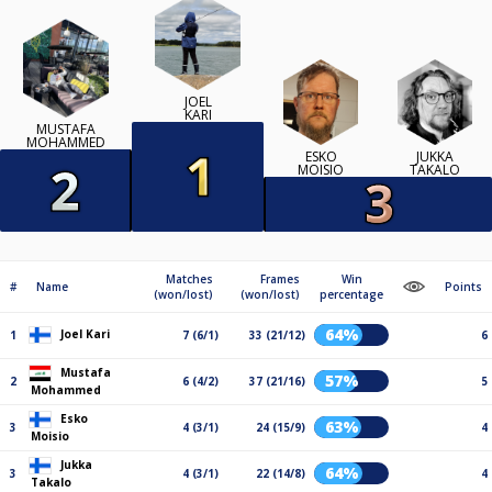
JOEL
KARI
MUSTAFA
MOHAMMED
ESKO
JUKKA
MOISIO
TAKALO
Matches
Frames
Win
#
Name
Points
(won/lost)
(won/lost)
percentage
64%
Joel Kari
1
7 (6/1)
33 (21/12)
6
Mustafa
57%
2
6 (4/2)
37 (21/16)
5
Mohammed
Esko
63%
3
4 (3/1)
24 (15/9)
4
Moisio
Jukka
64%
3
4 (3/1)
22 (14/8)
4
Takalo