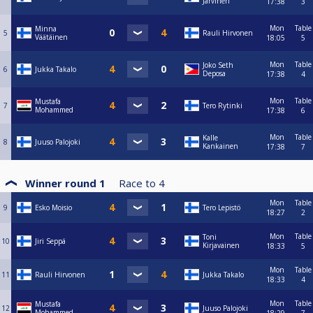
Järvinen
17:38
3
Mon
Table
Minna
5
Rauli Hirvonen
Väätäinen
18:05
5
Mon
Table
Joko Seth
6
Jukka Takalo
Deposa
17:38
4
Mon
Table
Mustafa
7
Tero Rytinki
Mohammed
17:38
6
Mon
Table
Kalle
8
Juuso Palojoki
Kankainen
17:38
7
Winner round 1
Race to
4
Mon
Table
9
Esko Moisio
Tero Lepistö
18:27
2
Mon
Table
Toni
10
Jiri Seppä
Kirjavainen
18:33
5
Mon
Table
11
Rauli Hirvonen
Jukka Takalo
18:33
4
Mon
Table
Mustafa
12
Juuso Palojoki
Mohammed