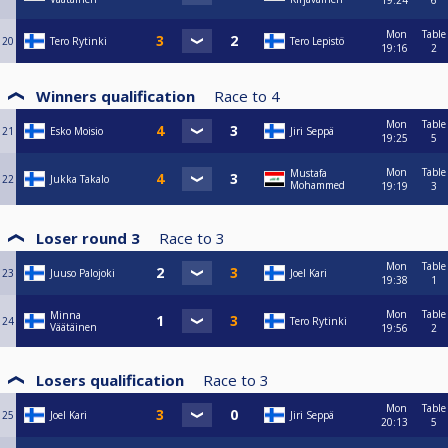
19:24
6
Mon
Table
20
Tero Rytinki
Tero Lepistö
19:16
2
Winners qualification
Race to
4
Mon
Table
21
Esko Moisio
Jiri Seppä
19:25
5
Mon
Table
Mustafa
22
Jukka Takalo
Mohammed
19:19
3
Loser round 3
Race to
3
Mon
Table
23
Juuso Palojoki
Joel Kari
19:38
1
Mon
Table
Minna
24
Tero Rytinki
Väätäinen
19:56
2
Losers qualification
Race to
3
Mon
Table
25
Joel Kari
Jiri Seppä
20:13
5