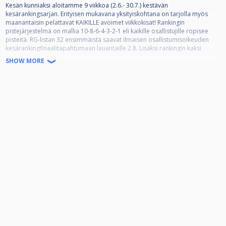
Kesän kunniaksi aloitamme 9 viikkoa (2.6.- 30.7.) kestävän
kesärankingsarjan. Erityisen mukavana yksityiskohtana on tarjolla myös
maanantaisin pelattavat KAIKILLE avoimet viikkokisat! Rankingin
pistejärjestelmä on mallia 10-8-6-4-3-2-1 eli kaikille osallistujille ropisee
pisteitä. RG-listan 32 ensimmäistä saavat ilmaisen osallistumisoikeuden
kesärankingfinaalitapahtumaan lauantaille 2.8. Lisäksi rankingin kaksi
parasta palkitaan avokätisesti. Tervetuloa pelailemaan!
SHOW MORE
9-palloa 4 voittoon tasoituksilla. Kaikille avoimet kisat.
Osallistumismaksu 15€, josta jakoon 10€. Lisäksi 2€ per pelaaja
kesärankingfinaalipottiin.
Vuoroaloitukset
Ensimmäisen erän aloittaja arvotaan tai teikataan.
HUOM! Ilmoittautuminen kisoihin niin paikan päällä kuin Cuescoressa klo
17.20 mennessä! Kisoihin otetaan ilmoittautumisjärjestyksessä
maksimissaan 32 pelaajaa!