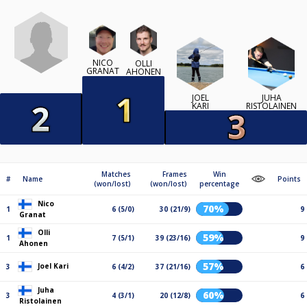
NICO
OLLI
GRANAT
AHONEN
JOEL
JUHA
KARI
RISTOLAINEN
Matches
Frames
Win
#
Name
Points
(won/lost)
(won/lost)
percentage
Nico
70%
1
6 (5/0)
30 (21/9)
9
Granat
Olli
59%
1
7 (5/1)
39 (23/16)
9
Ahonen
57%
Joel Kari
3
6 (4/2)
37 (21/16)
6
Juha
60%
3
4 (3/1)
20 (12/8)
6
Ristolainen