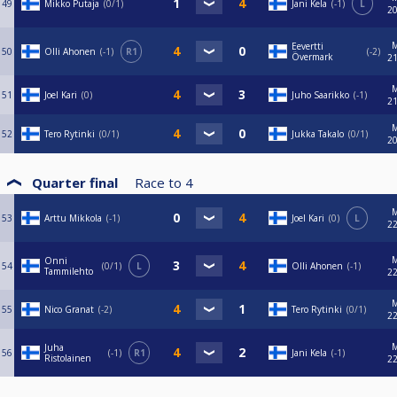
49
Mikko Putaja
0/1
Jani Kela
-1
L
20
Eevertti
50
Olli Ahonen
-1
R1
-2
Övermark
21
51
Joel Kari
0
Juho Saarikko
-1
21
52
Tero Rytinki
0/1
Jukka Takalo
0/1
20
Quarter final
Race to
4
53
Arttu Mikkola
-1
Joel Kari
0
L
22
Onni
54
0/1
L
Olli Ahonen
-1
Tammilehto
22
55
Nico Granat
-2
Tero Rytinki
0/1
22
Juha
56
-1
R1
Jani Kela
-1
Ristolainen
22