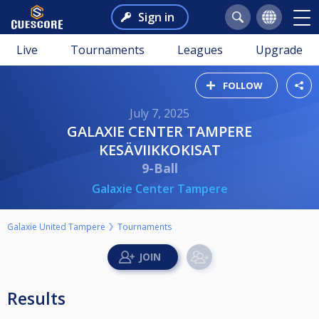
Sign in
Live
Tournaments
Leagues
Upgrade
FOLLOW
July 7, 2025
GALAXIE CENTER TAMPERE
KESÄVIIKKOKISAT
9-Ball
Galaxie Center Tampere
Galaxie United Tampere
Tournaments
Results