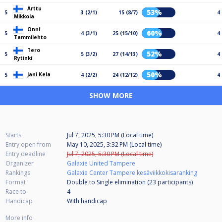
Arttu
53%
5
3 (2/1)
15 (8/7)
4
Mikkola
Onni
60%
5
4 (3/1)
25 (15/10)
4
Tammilehto
Tero
52%
5
5 (3/2)
27 (14/13)
4
Rytinki
50%
Jani Kela
5
4 (2/2)
24 (12/12)
4
SHOW MORE
Starts
Jul 7, 2025, 5:30 PM (Local time)
Entry open from
May 10, 2025, 3:32 PM (Local time)
Entry deadline
Jul 7, 2025, 5:30 PM (Local time)
Organizer
Galaxie United Tampere
Rankings
Galaxie Center Tampere kesäviikkokisaranking
Format
Double to Single elimination (23
participants
)
Race to
4
Handicap
With handicap
More info