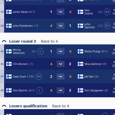
19
Nico
43
Jukka Takalo
0/1
-2
R2
Granat
19
Juho
44
Juha Ristolainen
-1
-1
R1
Saarikko
19
Loser round 3
Race to
4
Minna
45
1
L
Mikko Putaja
0/1
Väätäinen
20
46
Olli Ahonen
-1
Mika Aaltonen
0
20
47
Lasse Vuori
-1/0
R1
Joel Kari
0
20
48
Tero Rytinki
0/1
L
Toni Karppanen
0
19
Losers qualification
Race to
4