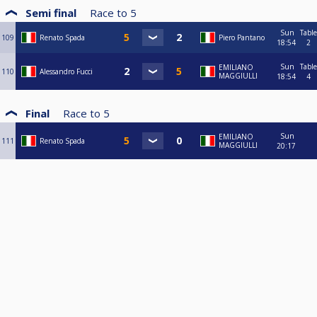
Semi final
Race to
5
Sun
Table
109
Renato Spada
Piero Pantano
18:54
2
Sun
Table
EMILIANO
110
Alessandro Fucci
MAGGIULLI
18:54
4
Final
Race to
5
Sun
EMILIANO
111
Renato Spada
MAGGIULLI
20:17