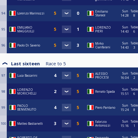
Sun
Table
Emiliano
94
Lorenzo Marinozzi
Starace
14:28
8
Sun
Table
EMILIANO
LORENZO
95
MAGGIULLI
PIERI
14:43
6
Sun
Table
Mirko
96
Paolo Di Saverio
Cianfarani
14:43
3
Last sixteen
Race to
5
Sun
Table
ALESSIO
97
Luca Baccarini
PROCESI
16:04
2
Sun
Table
LORENZO
98
Renato Spada
MORICHELLI
15:51
6
Sun
Table
PAOLO
99
Piero Pantano
BENVENUTO
15:24
8
Sun
Table
Fabrizio
100
Matteo Bastianelli
Antonozzi
15:16
1
Sun
Table
ROBERTO DE
Fernando