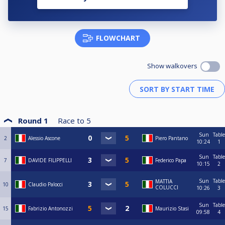
FLOWCHART
Show walkovers
Round 1
Race to
5
Sun
Table
2
Alessio Ascone
Piero Pantano
10:24
1
Sun
Table
7
DAVIDE FILIPPELLI
Federico Papa
10:15
2
Sun
Table
MATTIA
10
Claudio Palocci
COLUCCI
10:26
3
Sun
Table
15
Fabrizio Antonozzi
Maurizio Stasi
09:58
4