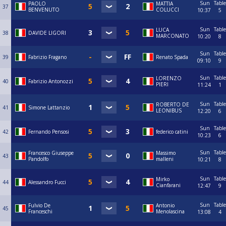
Sun
Table
PAOLO
MATTIA
37
BENVENUTO
COLUCCI
10:37
5
Sun
Table
LUCA
38
DAVIDE LIGORI
MARCONATO
10:20
8
Sun
Table
39
Fabrizio Fragano
Renato Spada
09:10
9
Sun
Table
LORENZO
40
Fabrizio Antonozzi
PIERI
11:24
1
Sun
Table
ROBERTO DE
41
Simone Lattanzio
LEONIBUS
12:20
6
Sun
Table
42
Fernando Pensosi
federico catini
10:23
6
Sun
Table
Francesco Giuseppe
Massimo
43
Pandolfo
malleni
10:21
8
Sun
Table
Mirko
44
Alessandro Fucci
Cianfarani
12:47
9
Sun
Table
Fulvio De
Antonio
45
Franceschi
Menolascina
13:08
4