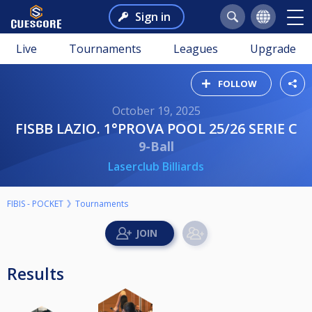
Sign in
Live
Tournaments
Leagues
Upgrade
FOLLOW
October 19, 2025
FISBB LAZIO. 1°PROVA POOL 25/26 SERIE C
9-Ball
Laserclub Billiards
FIBIS - POCKET
Tournaments
Results