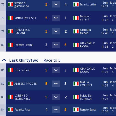
Sun
Table
stefano di
73
federico catini
giammarino
12:21
7
Sun
Table
Massimo
76
Matteo Bastianelli
malleni
11:34
3
Sun
Table
FRANCESCO
Gianluca
77
LUCIANI
Mariani
12:43
1
Sun
Table
GIANCARLO
80
Federico Pedini
FADDA
11:38
2
Last thirtytwo
Race to
5
Sun
Table
GIANCARLO
81
Luca Baccarini
FADDA
13:27
6
Sun
Table
MATTIA
82
ALESSIO PROCESI
COLUCCI
14:31
4
Sun
Table
LORENZO
Fulvio De
83
MORICHELLI
Franceschi
14:27
7
Sun
Table
84
Federico Papa
Renato Spada
13:36
3