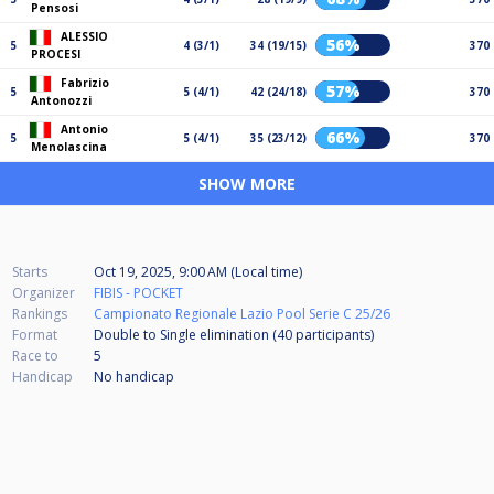
Pensosi
ALESSIO
56%
5
4 (3/1)
34 (19/15)
370
PROCESI
Fabrizio
57%
5
5 (4/1)
42 (24/18)
370
Antonozzi
Antonio
66%
5
5 (4/1)
35 (23/12)
370
Menolascina
SHOW MORE
Starts
Oct 19, 2025, 9:00 AM (Local time)
Organizer
FIBIS - POCKET
Rankings
Campionato Regionale Lazio Pool Serie C 25/26
Format
Double to Single elimination (40
participants
)
Race to
5
Handicap
No handicap