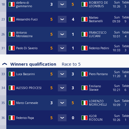
Sun
Table
stefano di
ROBERTO DE
18
giammarino
LEONIBUS
10:26
5
Sun
Table
Matteo
23
Alessandro Fucci
Bastianelli
09:59
9
Sun
Table
Antonio
FRANCESCO
26
Menolascina
LUCIANI
10:01
4
Sun
Table
31
Paolo Di Saverio
Federico Pedini
10:33
3
Winners qualification
Race to
5
Sun
Table
33
Luca Baccarini
Piero Pantano
11:20
8
Sun
Table
Emiliano
34
ALESSIO PROCESI
Starace
10:21
6
Sun
Table
LORENZO
35
Marco Carnevale
MORICHELLI
10:09
7
Sun
Table
IGOR
36
Federico Papa
ROSOLIN
10:26
1