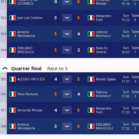
101
LEONIBUS
Pensosi
15:16
5
Sun
Table
Alessandro
102
Jose Luis Cardona
Fucci
15:52
9
Sun
Table
Antonio
Lorenzo
103
Menolascina
Marinozzi
16:05
4
Sun
Table
EMILIANO
Paolo Di
104
MAGGIULLI
Saverio
16:03
7
Quarter final
Race to
5
Sun
Table
105
ALESSIO PROCESI
Renato Spada
17:31
4
Sun
Table
Fabrizio
106
Piero Pantano
Antonozzi
17:05
3
Sun
Table
Alessandro
107
Fernando Pensosi
Fucci
17:23
6
Sun
Table
Antonio
EMILIANO
108
Menolascina
MAGGIULLI
17:32
2