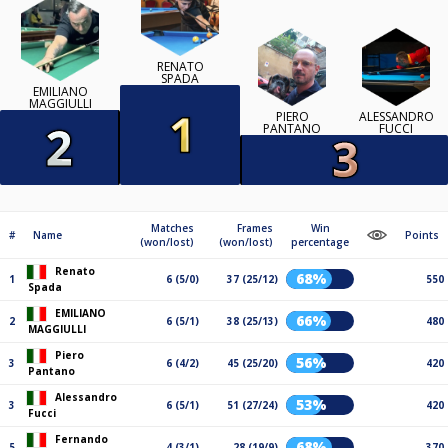
RENATO
SPADA
EMILIANO
MAGGIULLI
PIERO
ALESSANDRO
PANTANO
FUCCI
Matches
Frames
Win
#
Name
Points
(won/lost)
(won/lost)
percentage
Renato
68%
1
6 (5/0)
37 (25/12)
550
Spada
EMILIANO
66%
2
6 (5/1)
38 (25/13)
480
MAGGIULLI
Piero
56%
3
6 (4/2)
45 (25/20)
420
Pantano
Alessandro
53%
3
6 (5/1)
51 (27/24)
420
Fucci
Fernando
68%
5
4 (3/1)
28 (19/9)
370