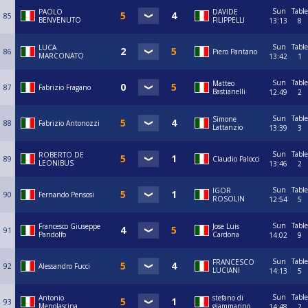
Sun
Table
PAOLO
DAVIDE
85
BENVENUTO
FILIPPELLI
13:13
8
Sun
Table
LUCA
86
Piero Pantano
MARCONATO
13:42
1
Sun
Table
Matteo
87
Fabrizio Fragano
Bastianelli
12:49
2
Sun
Table
Simone
88
Fabrizio Antonozzi
Lattanzio
13:39
3
Sun
Table
ROBERTO DE
89
Claudio Palocci
LEONIBUS
13:46
2
Sun
Table
IGOR
90
Fernando Pensosi
ROSOLIN
12:54
5
Sun
Table
Francesco Giuseppe
Jose Luis
91
Pandolfo
Cardona
14:02
9
Sun
Table
FRANCESCO
92
Alessandro Fucci
LUCIANI
14:13
5
Sun
Table
Antonio
stefano di
93
Menolascina
giammarino
14:48
2