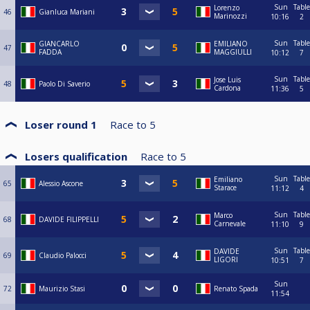
Sun
Table
Lorenzo
46
Gianluca Mariani
Marinozzi
10:16
2
Sun
Table
GIANCARLO
EMILIANO
47
FADDA
MAGGIULLI
10:12
7
Sun
Table
Jose Luis
48
Paolo Di Saverio
Cardona
11:36
5
Loser round 1
Race to
5
Losers qualification
Race to
5
Sun
Table
Emiliano
65
Alessio Ascone
Starace
11:12
4
Sun
Table
Marco
68
DAVIDE FILIPPELLI
Carnevale
11:10
9
Sun
Table
DAVIDE
69
Claudio Palocci
LIGORI
10:51
7
Sun
72
Maurizio Stasi
Renato Spada
11:54