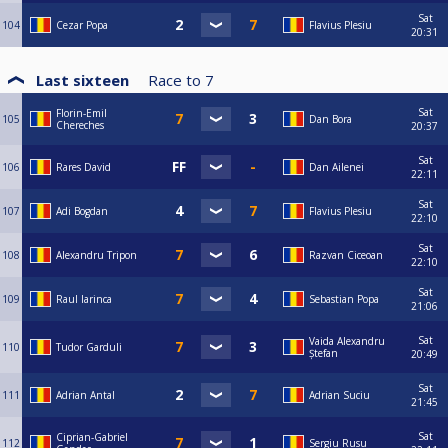
Sat
104
Cezar Popa
Flavius Plesiu
20:31
Last sixteen
Race to
7
Sat
Florin-Emil
105
Dan Bora
Chereches
20:37
Sat
106
Rares David
Dan Ailenei
22:11
Sat
107
Adi Bogdan
Flavius Plesiu
22:10
Sat
108
Alexandru Tripon
Razvan Ciceoan
22:10
Sat
109
Raul Iarinca
Sebastian Popa
21:06
Sat
Vaida Alexandru
110
Tudor Garduli
Ștefan
20:49
Sat
111
Adrian Antal
Adrian Suciu
21:45
Sat
Ciprian-Gabriel
112
Sergiu Rusu