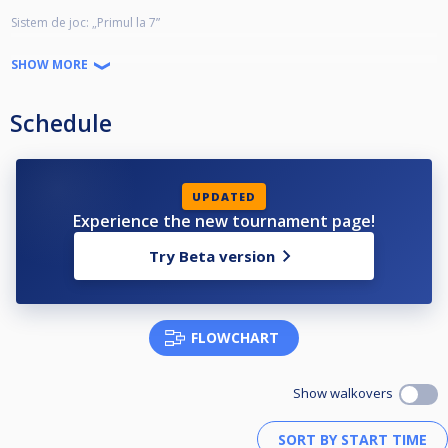
Sistem de joc: „Primul la 7”
Spargere alternativă din box
SHOW MORE
Clasament general: puncte acumulate la fiecare etapă
Schedule
💰 Taxă de participare: 150 RON / etapă
Plata se face prin Revolut @sergiupiovra (0740937798) sau direct la bar.
UPDATED
Experience the new tournament page!
📌 Înscrieri
Try Beta version
Termen limită: vineri, 24 octombrie, ora 19:00
Tragerea la sorți: vineri, 24 octombrie, ora 20:00
FLOWCHART
🏆 Premii
50% din taxa de participare → Premii individuale la fiecare etapă
Show walkovers
Se premiază: