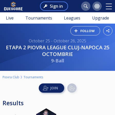
Sign in
Live
Tournaments
Leagues
Upgrade
FOLLOW
October 25 - October 26, 2025
ETAPA 2 PIOVRA LEAGUE CLUJ-NAPOCA 25
OCTOMBRIE
9-Ball
Piovra Club
Tournaments
Results