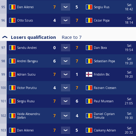
Sat
95
Dan Ailenei
Sergiu Rus
18:42
Sat
96
Otto Szucs
Cezar Popa
18:14
Losers qualification
Race to
7
Sat
97
Sandu Andrei
Dan Bora
19:54
Sat
98
Andrei Bangau
Sebastian Popa
19:20
Sat
99
Adrian Suciu
Fridolin Bic
19:20
100
Victor Porutiu
Razvan Ciceoan
Sat
101
Sergiu Rusu
Paul Muresan
21:05
Sat
Vaida Alexandru
Daniel Ciprian
102
Ștefan
Tomuta
19:30
Sat
103
Dan Ailenei
Csakany Adrian
20:32