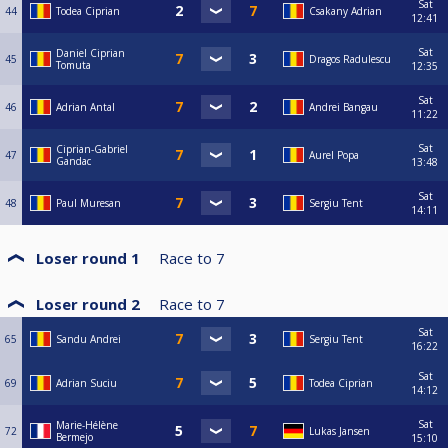
Sat
44
Todea Ciprian
Csakany Adrian
În plus, se aplică regulile WPA în vigoare.
12:41
Jocul antisportiv va fi sancționat de directorul de turneu, conform
Sat
Daniel Ciprian
45
Dragos Radulescu
Tomuta
regulamentelor internaționale.
12:35
Sat
46
Adrian Antal
Andrei Bangau
11:22
Sat
Ciprian-Gabriel
47
Aurel Popa
Gandac
13:48
Sat
48
Paul Muresan
Sergiu Tent
14:11
Loser round 1
Race to
7
Loser round 2
Race to
7
Sat
65
Sandu Andrei
Sergiu Tent
16:22
Sat
69
Adrian Suciu
Todea Ciprian
14:12
Sat
Marie-Hélène
72
Lukas Jansen
Bermejo
15:10