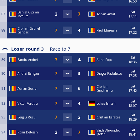
16:50
Sat
Daniel Ciprian
87
Adrian Antal
Tomuta
17:11
Sat
Ciprian-Gabriel
88
Paul Muresan
Gandac
17:22
Loser round 3
Race to
7
Sat
89
Sandu Andrei
Aurel Popa
18:36
Sat
90
Andrei Bangau
Dragos Radulescu
17:25
Sat
Ciprian
91
Adrian Suciu
Gradinariu
17:42
Sat
92
Victor Porutiu
Lukas Jansen
18:07
Sat
93
Sergiu Rusu
Cristian Barabas
18:29
Sat
Vaida Alexandru
94
Romi Detesan
Ștefan
18:41