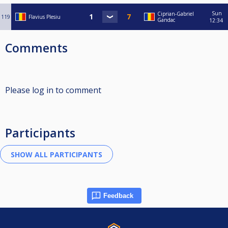
Sun
Ciprian-Gabriel
119
Flavius Plesiu
Gandac
12:34
Comments
Please log in to comment
Participants
Feedback