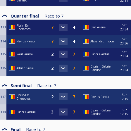
Gandac
22:11
Quarter final
Race to
7
Sat
Florin-Emil
113
Dan Ailenei
Chereches
23:34
Sat
114
Flavius Plesiu
Alexandru Tripon
23:36
Sat
115
Raul Iarinca
Tudor Garduli
23:34
Sat
Ciprian-Gabriel
116
Adrian Suciu
Gandac
23:34
Semi final
Race to
7
Sun
Florin-Emil
117
Flavius Plesiu
Chereches
12:15
Sun
Ciprian-Gabriel
118
Tudor Garduli
Gandac
12:15
Final
Race to
7