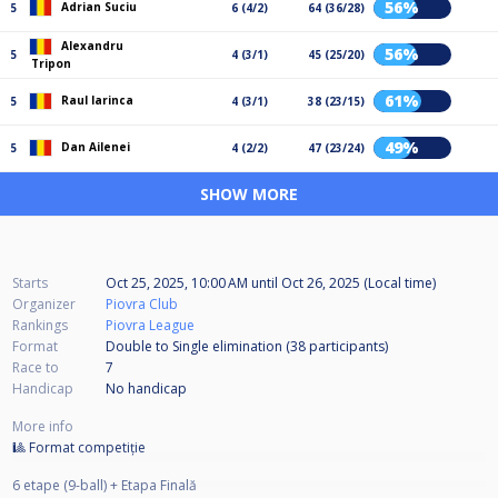
56%
Adrian Suciu
5
6 (4/2)
64 (36/28)
Alexandru
56%
5
4 (3/1)
45 (25/20)
Tripon
61%
Raul Iarinca
5
4 (3/1)
38 (23/15)
49%
Dan Ailenei
5
4 (2/2)
47 (23/24)
SHOW MORE
Starts
Oct 25, 2025, 10:00 AM
until
Oct 26, 2025 (Local time)
Organizer
Piovra Club
Rankings
Piovra League
Format
Double to Single elimination (38
participants
)
Race to
7
Handicap
No handicap
More info
🎱 Format competiție
6 etape (9-ball) + Etapa Finală