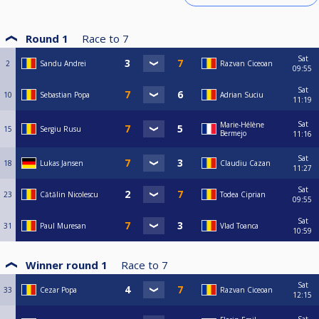
Top 4 (≤ 32 participanți)
Top 8 (> 32 participanți)
Round 1
Race to
7
Sat
2
Sandu Andrei
Razvan Ciceoan
09:55
🌟 Finala Mare
Sat
10
Sebastian Popa
Adrian Suciu
11:19
50% din încasări se reportează pentru fondul de premiere al Finalei
Sat
Marie-Hélène
Se califică primii 16 jucători în urma clasamentului general
15
Sergiu Rusu
Bermejo
11:16
Se premiază primii 8 (din 16)
Sat
18
Lukas Jansen
Claudiu Cazan
11:27
Condiție de calificare la Finală: minimum 3 prezențe la etapele de ligă
Sat
23
Cătălin Nicolescu
Todea Ciprian
09:55
Sat
---
31
Paul Muresan
Vlad Toanca
10:59
⚖️ Reguli generale
Winner round 1
Race to
7
In functie de numarul de participanti turneul se poate extinde si pe
urmatoarea zi
Sat
33
Cezar Popa
Razvan Ciceoan
12:15
Se joacă piramidă dublă până la primii 16, apoi piramidă simplă (primul la