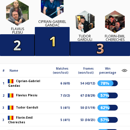
CIPRIAN-GABRIEL
GANDAC
FLAVIUS
PLESIU
TUDOR
FLORIN-EMIL
GARDULI
CHERECHES
Matches
Frames
Win
#
Name
(won/lost)
(won/lost)
percentage
Ciprian-Gabriel
78%
1
6 (6/0)
54 (42/12)
Gandac
57%
Flavius Plesiu
2
7 (5/2)
67 (38/29)
62%
Tudor Garduli
3
5 (4/1)
50 (31/19)
Florin-Emil
57%
3
5 (4/1)
53 (30/23)
Chereches