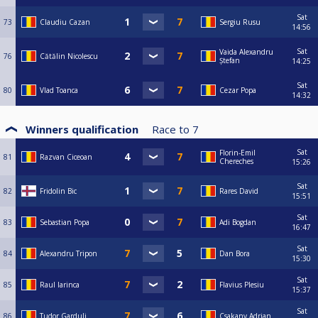
Sat
73
Claudiu Cazan
Sergiu Rusu
14:56
Sat
Vaida Alexandru
76
Cătălin Nicolescu
Ștefan
14:25
Sat
80
Vlad Toanca
Cezar Popa
14:32
Winners qualification
Race to
7
Sat
Florin-Emil
81
Razvan Ciceoan
Chereches
15:26
Sat
82
Fridolin Bic
Rares David
15:51
Sat
83
Sebastian Popa
Adi Bogdan
16:47
Sat
84
Alexandru Tripon
Dan Bora
15:30
Sat
85
Raul Iarinca
Flavius Plesiu
15:37
Sat
86
Tudor Garduli
Csakany Adrian