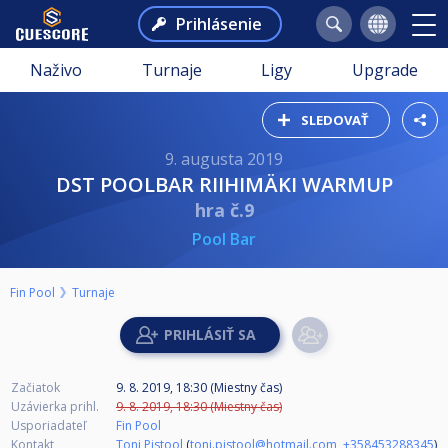
Prihlásenie
Naživo
Turnaje
Ligy
Upgrade
SLEDOVAŤ
9. augusta 2019
DST POOLBAR RIIHIMÄKI WARMUP
hra č.9
Pool Bar
Fin Pool
Turnaje
Začiatok
9. 8. 2019, 18:30 (Miestny čas)
Uzávierka prihl.
9. 8. 2019, 18:30 (Miestny čas)
Usporiadateľ
Fin Pool
Kontakt
Toni Pistool
(
toni.pistool@hotmail.com
,
+358453288345
)