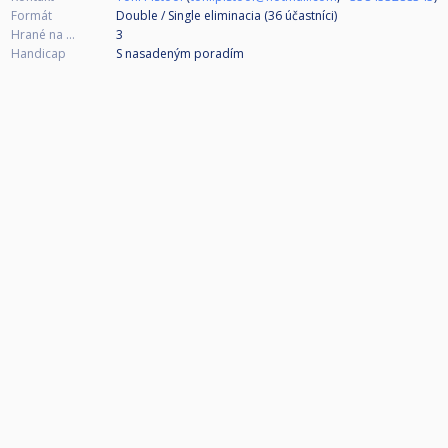
Formát
Double / Single eliminacia (36
účastníci
)
Hrané na ...
3
Handicap
S nasadeným poradím