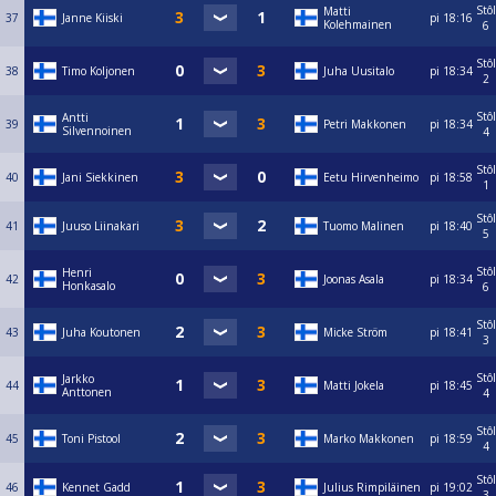
Stôl
Matti
37
Janne Kiiski
pi
18:16
Kolehmainen
6
Stôl
38
Timo Koljonen
Juha Uusitalo
pi
18:34
2
Stôl
Antti
39
Petri Makkonen
pi
18:34
Silvennoinen
4
Stôl
40
Jani Siekkinen
Eetu Hirvenheimo
pi
18:58
1
Stôl
41
Juuso Liinakari
Tuomo Malinen
pi
18:40
5
Stôl
Henri
42
Joonas Asala
pi
18:34
Honkasalo
6
Stôl
43
Juha Koutonen
Micke Ström
pi
18:41
3
Stôl
Jarkko
44
Matti Jokela
pi
18:45
Anttonen
4
Stôl
45
Toni Pistool
Marko Makkonen
pi
18:59
4
Stôl
46
Kennet Gadd
Julius Rimpiläinen
pi
19:02
3