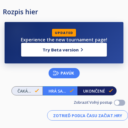
Rozpis hier
UPDATED
Experience the new tournament page!
Try Beta version
PAVÚK
ČAKÁ...
HRÁ SA...
UKONČENÉ
Zobraziť Voľný postup