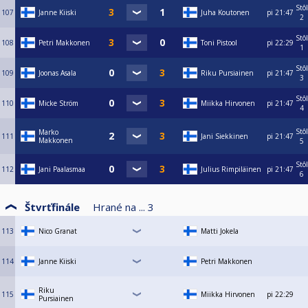
Stôl
107
Janne Kiiski
Juha Koutonen
pi
21:47
2
Stôl
108
Petri Makkonen
Toni Pistool
pi
22:29
1
Stôl
109
Joonas Asala
Riku Pursiainen
pi
21:47
3
Stôl
110
Micke Ström
Miikka Hirvonen
pi
21:47
4
Stôl
Marko
111
Jani Siekkinen
pi
21:47
Makkonen
5
Stôl
112
Jani Paalasmaa
Julius Rimpiläinen
pi
21:47
6
Štvrťfinále
Hrané na ...
3
113
Nico Granat
Matti Jokela
114
Janne Kiiski
Petri Makkonen
Riku
115
Miikka Hirvonen
pi
22:29
Pursiainen