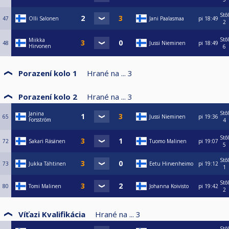
Stôl
47
Olli Salonen
Jani Paalasmaa
pi
18:49
2
Stôl
Miikka
48
Jussi Nieminen
pi
18:49
Hirvonen
6
Porazení kolo 1
Hrané na ...
3
Porazení kolo 2
Hrané na ...
3
Stôl
Janina
65
Jussi Nieminen
pi
19:36
Forsström
4
Stôl
72
Sakari Räsänen
Tuomo Malinen
pi
19:07
5
Stôl
73
Jukka Tähtinen
Eetu Hirvenheimo
pi
19:12
1
Stôl
80
Tomi Malinen
Johanna Koivisto
pi
19:42
2
Víťazi Kvalifikácia
Hrané na ...
3
Stôl