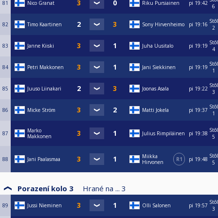
81
Nico Granat
Riku Pursiainen
pi
19:42
6
Stôl
82
Timo Kaartinen
Sony Hirvenheimo
pi
19:16
2
Stôl
83
Janne Kiiski
Juha Uusitalo
pi
19:19
4
Stôl
84
Petri Makkonen
Jani Siekkinen
pi
19:19
1
Stôl
85
Juuso Liinakari
Joonas Asala
pi
19:22
3
Stôl
86
Micke Ström
Matti Jokela
pi
19:37
1
Stôl
Marko
87
Julius Rimpiläinen
pi
19:38
Makkonen
5
Stôl
Miikka
88
Jani Paalasmaa
R1
pi
19:48
Hirvonen
5
Porazení kolo 3
Hrané na ...
3
Stôl
89
Jussi Nieminen
Olli Salonen
pi
19:57
3