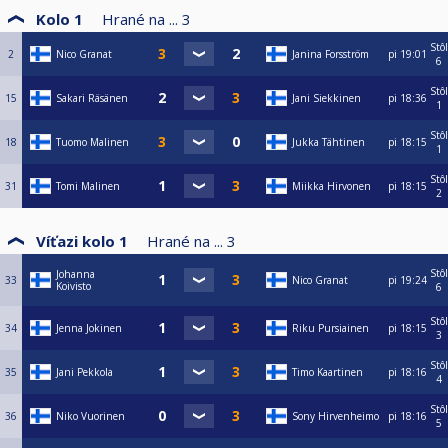
Kolo 1
Hrané na ...
3
Stôl
2
Nico Granat
Janina Forsström
pi
19:01
6
Stôl
15
Sakari Räsänen
Jani Siekkinen
pi
18:36
1
Stôl
18
Tuomo Malinen
Jukka Tähtinen
pi
18:15
1
Stôl
31
Tomi Malinen
Miikka Hirvonen
pi
18:15
2
Víťazi kolo 1
Hrané na ...
3
Stôl
Johanna
33
Nico Granat
pi
19:24
Koivisto
6
Stôl
34
Jenna Jokinen
Riku Pursiainen
pi
18:15
3
Stôl
35
Jani Pekkola
Timo Kaartinen
pi
18:16
4
Stôl
36
Niko Vuorinen
Sony Hirvenheimo
pi
18:16
5