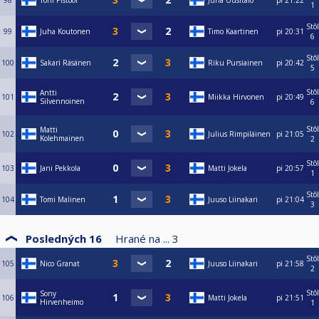
98
Toni Pistool
Juha Uusitalo
pi
21:22
1
Stôl
99
Juha Koutonen
Timo Kaartinen
pi
20:31
6
Stôl
100
Sakari Räsänen
Riku Pursiainen
pi
20:42
5
Stôl
Antti
101
Miikka Hirvonen
pi
20:49
Silvennoinen
6
Stôl
Matti
102
Julius Rimpiläinen
pi
21:05
Kolehmainen
2
Stôl
103
Jani Pekkola
Matti Jokela
pi
20:57
1
Stôl
104
Tomi Malinen
Juuso Liinakari
pi
21:04
3
Posledných 16
Hrané na ...
3
Stôl
105
Nico Granat
Juuso Liinakari
pi
21:58
2
Stôl
Sony
106
Matti Jokela
pi
21:51
Hirvenheimo
1