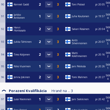
Stôl
90
Kennet Gadd
Toni Pistool
pi
20:05
1
Stôl
Jarkko
91
Juha Koutonen
pi
19:57
Anttonen
4
Stôl
Henri
92
Sakari Räsänen
pi
20:04
Honkasalo
6
Stôl
Antti
93
Jukka Tähtinen
pi
20:07
Silvennoinen
5
Stôl
Matti
94
Timo Koljonen
pi
20:16
Kolehmainen
2
Stôl
95
Niko Vuorinen
Jani Pekkola
pi
20:26
1
Stôl
96
Jenna Jokinen
Tomi Malinen
pi
20:27
4
Porazení Kvalifikácia
Hrané na ...
3
Stôl
97
Jussi Nieminen
Jani Siekkinen
pi
20:42
3
Stôl