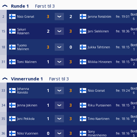
Runde 1
Først til
3
Bord
2
Nico Granat
Janina Forsström
fre.
19:01
6
Bord
Sakari
15
Jani Siekkinen
fre.
18:36
Räsänen
1
Bord
Tuomo
18
Jukka Tähtinen
fre.
18:15
Malinen
1
Bord
31
Tomi Malinen
Miikka Hirvonen
fre.
18:15
2
Vinnerrunde 1
Først til
3
Bord
Johanna
33
Nico Granat
fre.
19:24
Koivisto
6
Bord
34
Jenna Jokinen
Riku Pursiainen
fre.
18:15
3
Bord
35
Jani Pekkola
Timo Kaartinen
fre.
18:16
4
Bord
Sony
36
Niko Vuorinen
fre.
18:16
Hirvenheimo
5