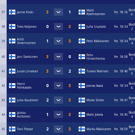
Bord
Matti
37
Janne Kiiski
fre.
18:16
Kolehmainen
6
Bord
38
Timo Koljonen
Juha Uusitalo
fre.
18:34
2
Bord
Antti
39
Petri Makkonen
fre.
18:34
Silvennoinen
4
Bord
Eetu
40
Jani Siekkinen
fre.
18:58
Hirvenheimo
1
Bord
41
Juuso Liinakari
Tuomo Malinen
fre.
18:40
5
Bord
Henri
42
Joonas Asala
fre.
18:34
Honkasalo
6
Bord
43
Juha Koutonen
Micke Ström
fre.
18:41
3
Bord
Jarkko
44
Matti Jokela
fre.
18:45
Anttonen
4
Bord
45
Toni Pistool
Marko Makkonen
fre.
18:59
4