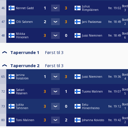
Bord
Julius
46
Kennet Gadd
fre.
19:02
Rimpiläinen
3
Bord
47
Olli Salonen
Jani Paalasmaa
fre.
18:49
2
Bord
Miikka
48
Jussi Nieminen
fre.
18:49
Hirvonen
6
Taperrunde 1
Først til
3
Taperrunde 2
Først til
3
Bord
Janina
65
Jussi Nieminen
fre.
19:36
Forsström
4
Bord
Sakari
72
Tuomo Malinen
fre.
19:07
Räsänen
5
Bord
Jukka
Eetu
73
fre.
19:12
Tähtinen
Hirvenheimo
1
Bord
80
Tomi Malinen
Johanna Koivisto
fre.
19:42
2