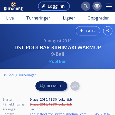
Logg inn
Live
Turneringer
Ligaer
Oppgrader
FØLG
9. august 2019
DST POOLBAR RIIHIMÄKI WARMUP
9-Ball
Pool Bar
Fin Pool
Turneringer
Starter
9. aug. 2019, 18:30 (Lokal tid)
Påmeldingsfrist
9. aug. 2019, 18:30 (Lokal tid)
Arrangør
Fin Pool
Kontakt
Toni Pistool
(
toni.pistool@hotmail.com
,
+358453288345
)