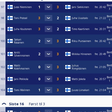
Bord
97
Jussi Nieminen
Jani Siekkinen
fre.
20:42
3
Bord
98
Toni Pistool
Juha Uusitalo
fre.
21:22
1
Bord
99
Juha Koutonen
Timo Kaartinen
fre.
20:31
6
Bord
Sakari
100
Riku Pursiainen
fre.
20:42
Räsänen
5
Bord
Antti
101
Miikka Hirvonen
fre.
20:49
Silvennoinen
6
Bord
Matti
Julius
102
fre.
21:05
Kolehmainen
Rimpiläinen
2
Bord
103
Jani Pekkola
Matti Jokela
fre.
20:57
1
Bord
104
Tomi Malinen
Juuso Liinakari
fre.
21:04
3
Siste 16
Først til
3
Bord