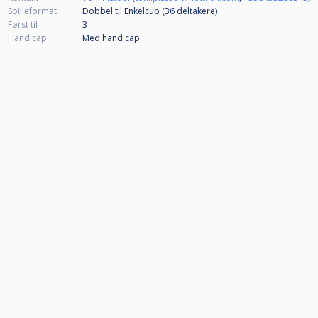
Spilleformat
Dobbel til Enkelcup (36
deltakere
)
Først til
3
Handicap
Med handicap