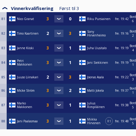
Vinnerkvalifisering
Først til
3
Bord
81
Nico Granat
Riku Pursiainen
fre.
19:42
6
Bord
Sony
82
Timo Kaartinen
fre.
19:16
Hirvenheimo
2
Bord
83
Janne Kiiski
Juha Uusitalo
fre.
19:19
4
Bord
Petri
84
Jani Siekkinen
fre.
19:19
Makkonen
1
Bord
85
Juuso Liinakari
Joonas Asala
fre.
19:22
3
Bord
86
Micke Ström
Matti Jokela
fre.
19:37
1
Bord
Marko
Julius
87
fre.
19:38
Makkonen
Rimpiläinen
5
Bord
Miikka
88
Jani Paalasmaa
R1
fre.
19:48
Hirvonen
5