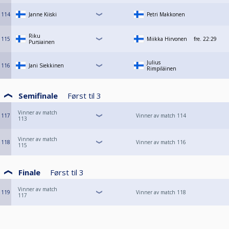
114
Janne Kiiski
Petri Makkonen
Riku
115
Miikka Hirvonen
fre.
22:29
Pursiainen
Julius
116
Jani Siekkinen
Rimpiläinen
Semifinale
Først til
3
Vinner av match
117
Vinner av match 114
113
Vinner av match
118
Vinner av match 116
115
Finale
Først til
3
Vinner av match
119
Vinner av match 118
117