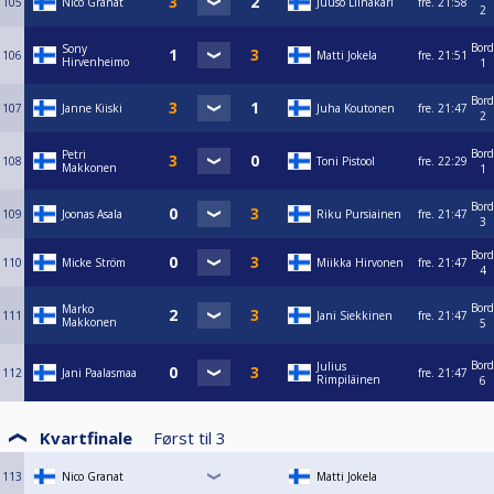
105
Nico Granat
Juuso Liinakari
fre.
21:58
2
Bord
Sony
106
Matti Jokela
fre.
21:51
Hirvenheimo
1
Bord
107
Janne Kiiski
Juha Koutonen
fre.
21:47
2
Bord
Petri
108
Toni Pistool
fre.
22:29
Makkonen
1
Bord
109
Joonas Asala
Riku Pursiainen
fre.
21:47
3
Bord
110
Micke Ström
Miikka Hirvonen
fre.
21:47
4
Bord
Marko
111
Jani Siekkinen
fre.
21:47
Makkonen
5
Bord
Julius
112
Jani Paalasmaa
fre.
21:47
Rimpiläinen
6
Kvartfinale
Først til
3
113
Nico Granat
Matti Jokela