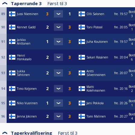
Taperrunde 3
Først til
3
Bord
89
Jussi Nieminen
Olli Salonen
fre.
19:57
3
Bord
90
Kennet Gadd
Toni Pistool
fre.
20:05
1
Bord
Jarkko
91
Juha Koutonen
fre.
19:57
Anttonen
4
Bord
Henri
92
Sakari Räsänen
fre.
20:04
Honkasalo
6
Bord
Jukka
Antti
93
fre.
20:07
Tähtinen
Silvennoinen
5
Bord
Matti
94
Timo Koljonen
fre.
20:16
Kolehmainen
2
Bord
95
Niko Vuorinen
Jani Pekkola
fre.
20:26
1
Bord
96
Jenna Jokinen
Tomi Malinen
fre.
20:27
4
Taperkvalifisering
Først til
3