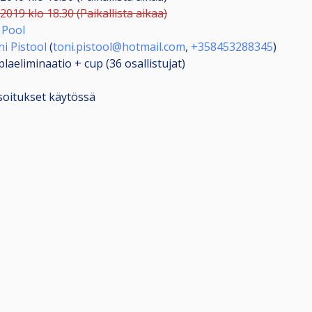
.2019 klo 18.30 (Paikallista aikaa)
 Pool
i Pistool
(
toni.pistool@hotmail.com
,
+358453288345
)
laeliminaatio + cup (36
osallistujat
)
soitukset käytössä