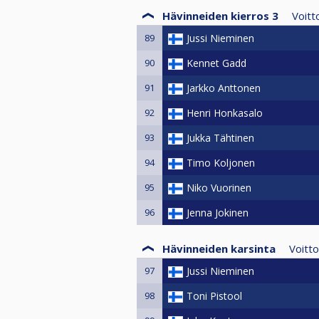
Hävinneiden kierros 3
Voit
89
Jussi Nieminen
90
Kennet Gadd
91
Jarkko Anttonen
92
Henri Honkasalo
93
Jukka Tähtinen
94
Timo Koljonen
95
Niko Vuorinen
96
Jenna Jokinen
Hävinneiden karsinta
Voitt
97
Jussi Nieminen
98
Toni Pistool