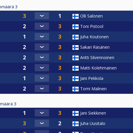
tomäärä
3
Olli Salonen
Toni Pistool
Juha Koutonen
Sakari Räsänen
Antti Silvennoinen
Matti Kolehmainen
Jani Pekkola
Tomi Malinen
omäärä
3
Jani Siekkinen
Juha Uusitalo