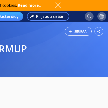
f cookies.
Read more..
kisteröidy
Kirjaudu sisään
SEURAA
ARMUP