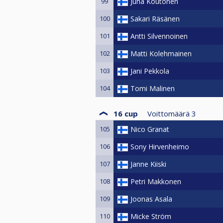
99
Juha Koutonen
100
Sakari Räsänen
101
Antti Silvennoinen
102
Matti Kolehmainen
103
Jani Pekkola
104
Tomi Malinen
16 cup
Voittomäärä
3
105
Nico Granat
106
Sony Hirvenheimo
107
Janne Kiiski
108
Petri Makkonen
109
Joonas Asala
110
Micke Ström