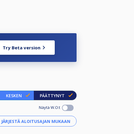
Try Beta version
KESKEN
PÄÄTTYNYT
Näytä W.O:t