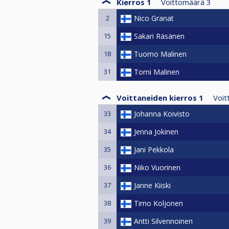
Kierros 1
Voittomäärä
3
2
Nico Granat
15
Sakari Räsänen
18
Tuomo Malinen
31
Tomi Malinen
Voittaneiden kierros 1
Voit
33
Johanna Koivisto
34
Jenna Jokinen
35
Jani Pekkola
36
Niko Vuorinen
37
Janne Kiiski
38
Timo Koljonen
39
Antti Silvennoinen