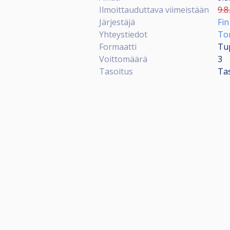
Ilmoittauduttava viimeistään
9.8
Järjestäjä
Fin
Yhteystiedot
Ton
Formaatti
Tup
Voittomäärä
3
Tasoitus
Ta