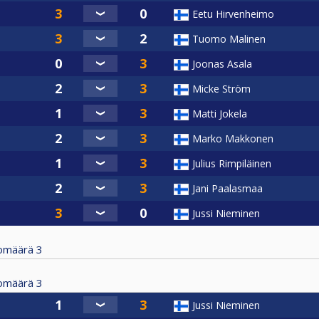
Eetu Hirvenheimo
Tuomo Malinen
Joonas Asala
Micke Ström
Matti Jokela
Marko Makkonen
Julius Rimpiläinen
Jani Paalasmaa
Jussi Nieminen
tomäärä
3
tomäärä
3
Jussi Nieminen