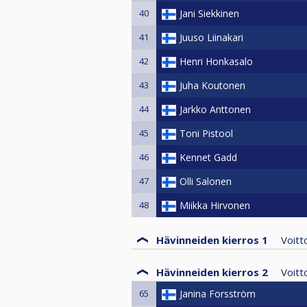
40
Jani Siekkinen
41
Juuso Liinakari
42
Henri Honkasalo
43
Juha Koutonen
44
Jarkko Anttonen
45
Toni Pistool
46
Kennet Gadd
47
Olli Salonen
48
Miikka Hirvonen
Hävinneiden kierros 1
Voit
Hävinneiden kierros 2
Voit
65
Janina Forsström