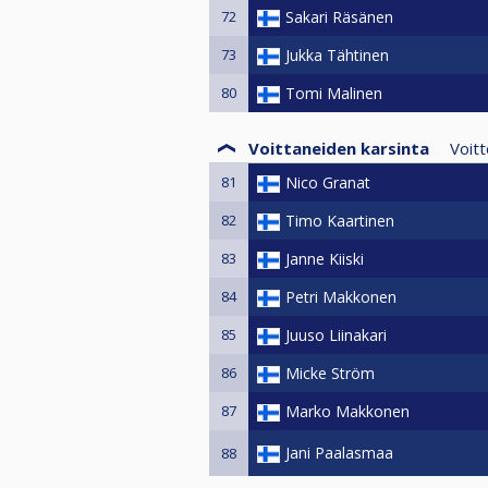
72
Sakari Räsänen
73
Jukka Tähtinen
80
Tomi Malinen
Voittaneiden karsinta
Voit
81
Nico Granat
82
Timo Kaartinen
83
Janne Kiiski
84
Petri Makkonen
85
Juuso Liinakari
86
Micke Ström
87
Marko Makkonen
Jani Paalasmaa
88