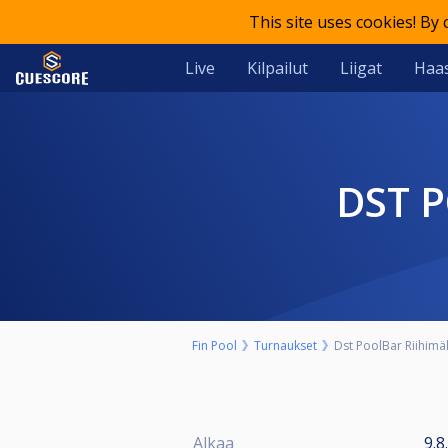
This site uses cookies! By
Live
Kilpailut
Liigat
Haas
DST
Fin Pool
Turnaukset
Dst PoolBar Riihim
Alkaa
9.8