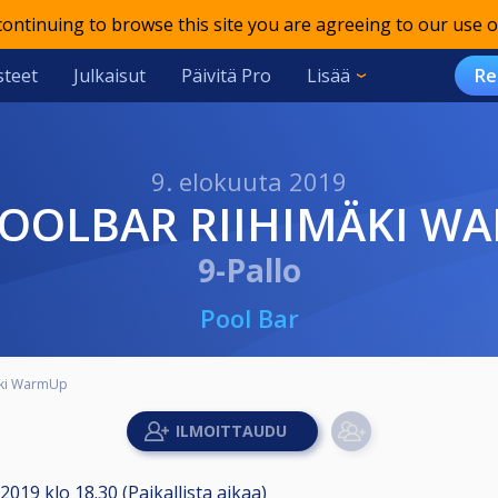
 continuing to browse this site you are agreeing to our use o
teet
Julkaisut
Päivitä Pro
Lisää
Re
9. elokuuta 2019
 POOLBAR RIIHIMÄKI W
9-Pallo
Pool Bar
äki WarmUp
.2019 klo 18.30 (Paikallista aikaa)