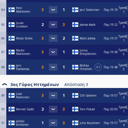
Τραπέζ
Petri
84
Jani Siekkinen
Παρ
19:19
Makkonen
1
Τραπέζ
Juuso
85
Joonas Asala
Παρ
19:22
Liinakari
3
Τραπέζ
86
Micke Ström
Matti Jokela
Παρ
19:37
1
Τραπέζ
Marko
Julius
87
Παρ
19:38
Makkonen
Rimpiläinen
5
Τραπέζ
Jani
Miikka
88
R1
Παρ
19:48
Paalasmaa
Hirvonen
5
3ος Γύρος Ηττημένων
Απόσταση
3
Τραπέζ
Jussi
89
Olli Salonen
Παρ
19:57
Nieminen
3
Τραπέζ
90
Kennet Gadd
Toni Pistool
Παρ
20:05
1
Τραπέζ
Jarkko
91
Juha Koutonen
Παρ
19:57
Anttonen
4