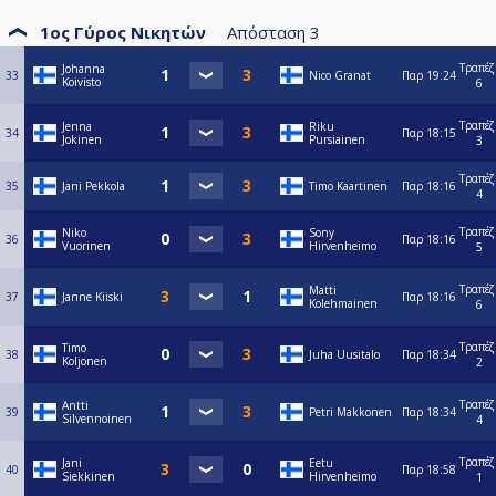
1ος Γύρος Νικητών
Απόσταση
3
Τραπέζ
Johanna
33
Nico Granat
Παρ
19:24
Koivisto
6
Τραπέζ
Jenna
Riku
34
Παρ
18:15
Jokinen
Pursiainen
3
Τραπέζ
35
Jani Pekkola
Timo Kaartinen
Παρ
18:16
4
Τραπέζ
Niko
Sony
36
Παρ
18:16
Vuorinen
Hirvenheimo
5
Τραπέζ
Matti
37
Janne Kiiski
Παρ
18:16
Kolehmainen
6
Τραπέζ
Timo
38
Juha Uusitalo
Παρ
18:34
Koljonen
2
Τραπέζ
Antti
39
Petri Makkonen
Παρ
18:34
Silvennoinen
4
Τραπέζ
Jani
Eetu
40
Παρ
18:58
Siekkinen
Hirvenheimo
1