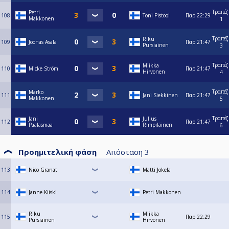
Τραπέζ
Petri
108
Toni Pistool
Παρ
22:29
Makkonen
1
Τραπέζ
Riku
109
Joonas Asala
Παρ
21:47
Pursiainen
3
Τραπέζ
Miikka
110
Micke Ström
Παρ
21:47
Hirvonen
4
Τραπέζ
Marko
111
Jani Siekkinen
Παρ
21:47
Makkonen
5
Τραπέζ
Jani
Julius
112
Παρ
21:47
Paalasmaa
Rimpiläinen
6
Προημιτελική φάση
Απόσταση
3
113
Nico Granat
Matti Jokela
114
Janne Kiiski
Petri Makkonen
Riku
Miikka
115
Παρ
22:29
Pursiainen
Hirvonen