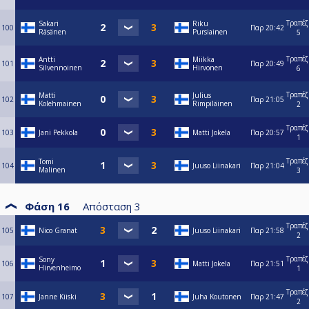
Τραπέζ
Sakari
Riku
100
Παρ
20:42
Räsänen
Pursiainen
5
Τραπέζ
Antti
Miikka
101
Παρ
20:49
Silvennoinen
Hirvonen
6
Τραπέζ
Matti
Julius
102
Παρ
21:05
Kolehmainen
Rimpiläinen
2
Τραπέζ
103
Jani Pekkola
Matti Jokela
Παρ
20:57
1
Τραπέζ
Tomi
104
Juuso Liinakari
Παρ
21:04
Malinen
3
Φάση 16
Απόσταση
3
Τραπέζ
105
Nico Granat
Juuso Liinakari
Παρ
21:58
2
Τραπέζ
Sony
106
Matti Jokela
Παρ
21:51
Hirvenheimo
1
Τραπέζ
107
Janne Kiiski
Juha Koutonen
Παρ
21:47
2