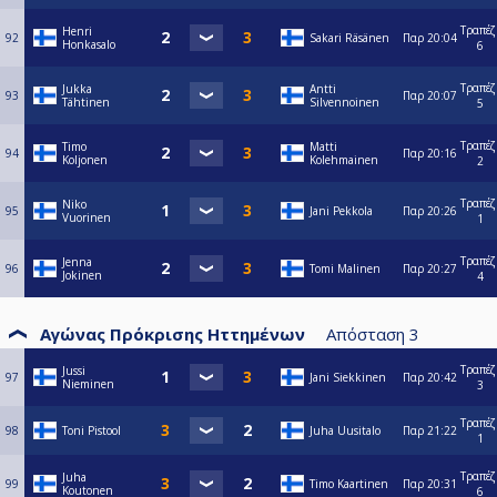
Τραπέζ
Henri
92
Sakari Räsänen
Παρ
20:04
Honkasalo
6
Τραπέζ
Jukka
Antti
93
Παρ
20:07
Tähtinen
Silvennoinen
5
Τραπέζ
Timo
Matti
94
Παρ
20:16
Koljonen
Kolehmainen
2
Τραπέζ
Niko
95
Jani Pekkola
Παρ
20:26
Vuorinen
1
Τραπέζ
Jenna
96
Tomi Malinen
Παρ
20:27
Jokinen
4
Αγώνας Πρόκρισης Ηττημένων
Απόσταση
3
Τραπέζ
Jussi
97
Jani Siekkinen
Παρ
20:42
Nieminen
3
Τραπέζ
98
Toni Pistool
Juha Uusitalo
Παρ
21:22
1
Τραπέζ
Juha
99
Timo Kaartinen
Παρ
20:31
Koutonen
6