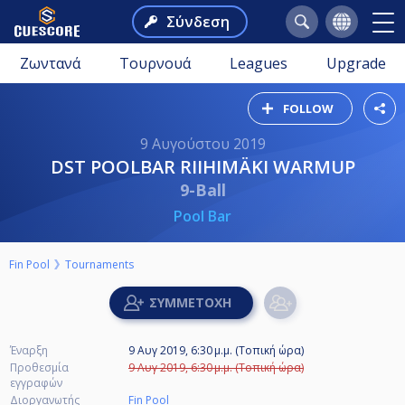
Σύνδεση
Ζωντανά
Τουρνουά
Leagues
Upgrade
FOLLOW
9 Αυγούστου 2019
DST POOLBAR RIIHIMÄKI WARMUP
9-Ball
Pool Bar
Fin Pool
Tournaments
Έναρξη
9 Αυγ 2019, 6:30 μ.μ. (Τοπική ώρα)
Προθεσμία
9 Αυγ 2019, 6:30 μ.μ. (Τοπική ώρα)
εγγραφών
Διοργανωτής
Fin Pool