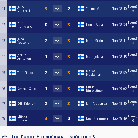
Τραπέζ
Juuso
41
Tuomo Malinen
Παρ
18:40
Liinakari
5
Τραπέζ
Henri
42
Joonas Asala
Παρ
18:34
Honkasalo
6
Τραπέζ
Juha
43
Micke Ström
Παρ
18:41
Koutonen
3
Τραπέζ
Jarkko
44
Matti Jokela
Παρ
18:45
Anttonen
4
Τραπέζ
Marko
45
Toni Pistool
Παρ
18:59
Makkonen
4
Τραπέζ
Julius
46
Kennet Gadd
Παρ
19:02
Rimpiläinen
3
Τραπέζ
47
Olli Salonen
Jani Paalasmaa
Παρ
18:49
2
Τραπέζ
Miikka
48
Jussi Nieminen
Παρ
18:49
Hirvonen
6
1ος Γύρος Ηττημένων
Απόσταση
3