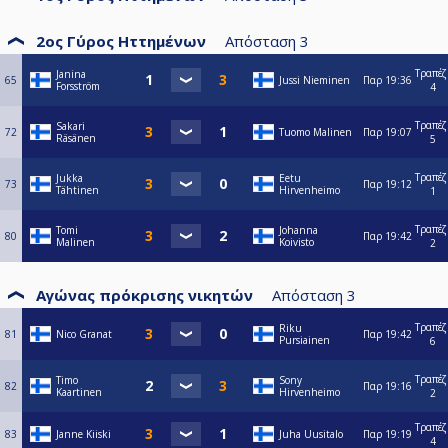
2ος Γύρος Ηττημένων
Απόσταση
3
Τραπέζ
Janina
65
Jussi Nieminen
Παρ
19:36
Forsström
4
Τραπέζ
Sakari
72
Tuomo Malinen
Παρ
19:07
Räsänen
5
Τραπέζ
Jukka
Eetu
73
Παρ
19:12
Tähtinen
Hirvenheimo
1
Τραπέζ
Tomi
Johanna
80
Παρ
19:42
Malinen
Koivisto
2
Αγώνας πρόκρισης νικητών
Απόσταση
3
Τραπέζ
Riku
81
Nico Granat
Παρ
19:42
Pursiainen
6
Τραπέζ
Timo
Sony
82
Παρ
19:16
Kaartinen
Hirvenheimo
2
Τραπέζ
83
Janne Kiiski
Juha Uusitalo
Παρ
19:19
4