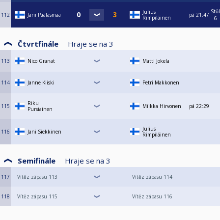
Stůl
Julius
112
Jani Paalasmaa
pá
21:47
Rimpiläinen
6
Čtvrtfinále
Hraje se na
3
113
Nico Granat
Matti Jokela
114
Janne Kiiski
Petri Makkonen
Riku
115
Miikka Hirvonen
pá
22:29
Pursiainen
Julius
116
Jani Siekkinen
Rimpiläinen
Semifinále
Hraje se na
3
117
Vítěz zápasu 113
Vítěz zápasu 114
118
Vítěz zápasu 115
Vítěz zápasu 116