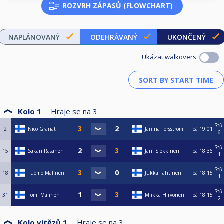
ROZVRH ZÁPASŮ (FLOWCHART)
NAPLÁNOVANÝ
ODEHRÁVANÝ
UKONČENÝ
Ukázat walkovers
Kolo 1
Hraje se na
3
Stůl
2
Nico Granat
Janina Forsström
pá
19:01
6
Stůl
15
Sakari Räsänen
Jani Siekkinen
pá
18:36
1
Stůl
18
Tuomo Malinen
Jukka Tähtinen
pá
18:15
1
Stůl
31
Tomi Malinen
Miikka Hirvonen
pá
18:15
2
Kolo vítězů 1
Hraje se na
3