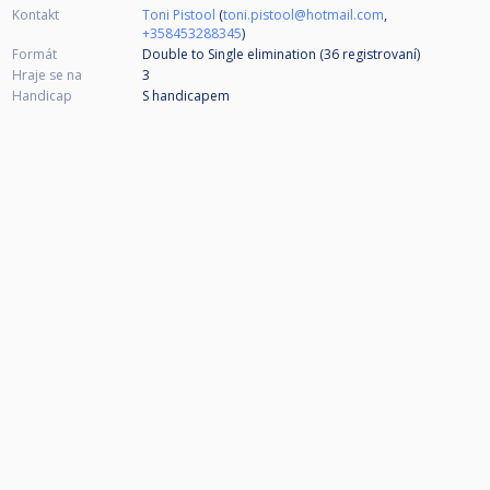
Kontakt
Toni Pistool
(
toni.pistool@hotmail.com
,
+358453288345
)
Formát
Double to Single elimination (36
registrovaní
)
Hraje se na
3
Handicap
S handicapem