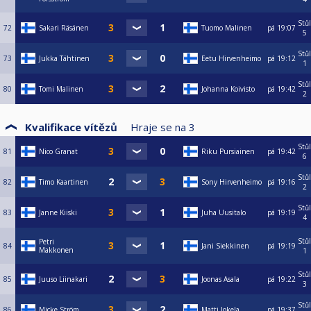
Stůl
72
Sakari Räsänen
Tuomo Malinen
pá
19:07
5
Stůl
73
Jukka Tähtinen
Eetu Hirvenheimo
pá
19:12
1
Stůl
80
Tomi Malinen
Johanna Koivisto
pá
19:42
2
Kvalifikace vítězů
Hraje se na
3
Stůl
81
Nico Granat
Riku Pursiainen
pá
19:42
6
Stůl
82
Timo Kaartinen
Sony Hirvenheimo
pá
19:16
2
Stůl
83
Janne Kiiski
Juha Uusitalo
pá
19:19
4
Stůl
Petri
84
Jani Siekkinen
pá
19:19
Makkonen
1
Stůl
85
Juuso Liinakari
Joonas Asala
pá
19:22
3
Stůl
86
Micke Ström
Matti Jokela
pá
19:37