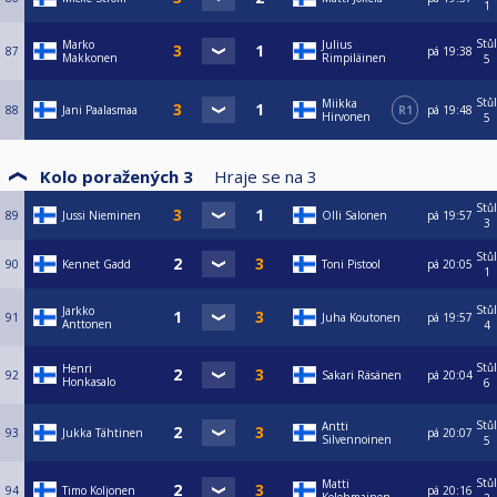
1
Stůl
Marko
Julius
87
pá
19:38
Makkonen
Rimpiläinen
5
Stůl
Miikka
88
Jani Paalasmaa
R1
pá
19:48
Hirvonen
5
Kolo poražených 3
Hraje se na
3
Stůl
89
Jussi Nieminen
Olli Salonen
pá
19:57
3
Stůl
90
Kennet Gadd
Toni Pistool
pá
20:05
1
Stůl
Jarkko
91
Juha Koutonen
pá
19:57
Anttonen
4
Stůl
Henri
92
Sakari Räsänen
pá
20:04
Honkasalo
6
Stůl
Antti
93
Jukka Tähtinen
pá
20:07
Silvennoinen
5
Stůl
Matti
94
Timo Koljonen
pá
20:16