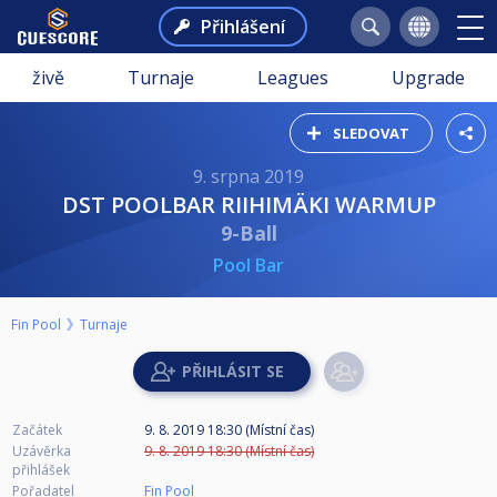
Přihlášení
živě
Turnaje
Leagues
Upgrade
SLEDOVAT
9. srpna 2019
DST POOLBAR RIIHIMÄKI WARMUP
9-Ball
Pool Bar
Fin Pool
Turnaje
Začátek
9. 8. 2019 18:30 (Místní čas)
Uzávěrka
9. 8. 2019 18:30 (Místní čas)
přihlášek
Pořadatel
Fin Pool