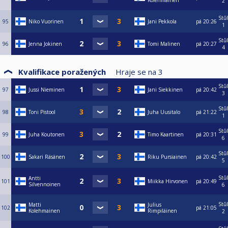
Kolehmainen
2
Stůl
95
Niko Vuorinen
Jani Pekkola
pá
20:26
1
Stůl
96
Jenna Jokinen
Tomi Malinen
pá
20:27
4
Kvalifikace poražených
Hraje se na
3
Stůl
97
Jussi Nieminen
Jani Siekkinen
pá
20:42
3
Stůl
98
Toni Pistool
Juha Uusitalo
pá
21:22
1
Stůl
99
Juha Koutonen
Timo Kaartinen
pá
20:31
6
Stůl
100
Sakari Räsänen
Riku Pursiainen
pá
20:42
5
Stůl
Antti
101
Miikka Hirvonen
pá
20:49
Silvennoinen
6
Stůl
Matti
Julius
102
pá
21:05
Kolehmainen
Rimpiläinen
2