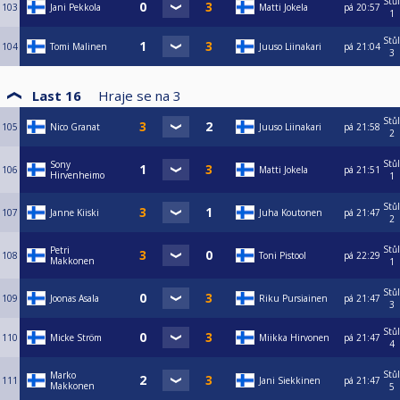
Stůl
103
Jani Pekkola
Matti Jokela
pá
20:57
1
Stůl
104
Tomi Malinen
Juuso Liinakari
pá
21:04
3
Last 16
Hraje se na
3
Stůl
105
Nico Granat
Juuso Liinakari
pá
21:58
2
Stůl
Sony
106
Matti Jokela
pá
21:51
Hirvenheimo
1
Stůl
107
Janne Kiiski
Juha Koutonen
pá
21:47
2
Stůl
Petri
108
Toni Pistool
pá
22:29
Makkonen
1
Stůl
109
Joonas Asala
Riku Pursiainen
pá
21:47
3
Stůl
110
Micke Ström
Miikka Hirvonen
pá
21:47
4
Stůl
Marko
111
Jani Siekkinen
pá
21:47
Makkonen
5