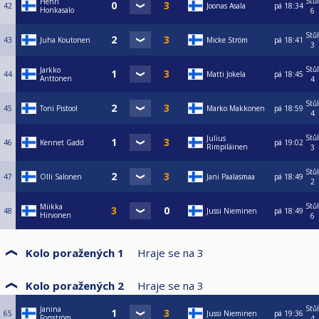
Stůl
Henri
42
Joonas Asala
pá
18:34
Honkasalo
6
Stůl
43
Juha Koutonen
Micke Ström
pá
18:41
3
Stůl
Jarkko
44
Matti Jokela
pá
18:45
Anttonen
4
Stůl
45
Toni Pistool
Marko Makkonen
pá
18:59
4
Stůl
Julius
46
Kennet Gadd
pá
19:02
Rimpiläinen
3
Stůl
47
Olli Salonen
Jani Paalasmaa
pá
18:49
2
Stůl
Miikka
48
Jussi Nieminen
pá
18:49
Hirvonen
6
Kolo poražených 1
Hraje se na
3
Kolo poražených 2
Hraje se na
3
Stůl
Janina
65
Jussi Nieminen
pá
19:36
Forsström
4