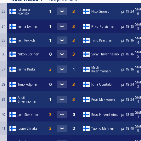
Stůl
Johanna
33
Nico Granat
pá
19:24
Koivisto
6
Stůl
34
Jenna Jokinen
Riku Pursiainen
pá
18:15
3
Stůl
35
Jani Pekkola
Timo Kaartinen
pá
18:16
4
Stůl
36
Niko Vuorinen
Sony Hirvenheimo
pá
18:16
5
Stůl
Matti
37
Janne Kiiski
pá
18:16
Kolehmainen
6
Stůl
38
Timo Koljonen
Juha Uusitalo
pá
18:34
2
Stůl
Antti
39
Petri Makkonen
pá
18:34
Silvennoinen
4
Stůl
40
Jani Siekkinen
Eetu Hirvenheimo
pá
18:58
1
Stůl
41
Juuso Liinakari
Tuomo Malinen
pá
18:40
5