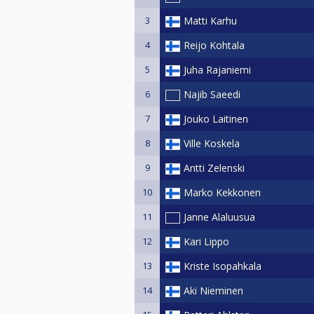
3
Matti Karhu
4
Reijo Kohtala
5
Juha Rajaniemi
6
Najib Saeedi
7
Jouko Laitinen
8
Ville Koskela
9
Antti Zelenski
10
Marko Kekkonen
11
Janne Alaluusua
12
Kari Lippo
13
Kriste Isopahkala
14
Aki Nieminen