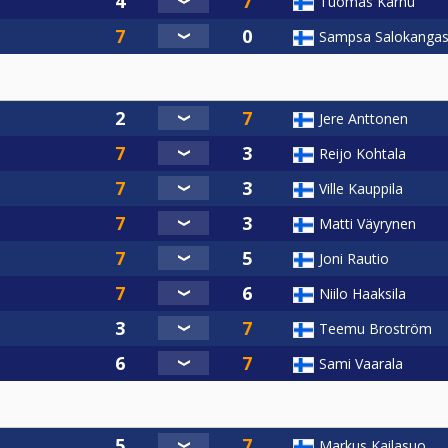
Tuomas Karhu
Sampsa Salokanga
Jere Anttonen
Reijo Kohtala
Ville Kauppila
Matti Väyrynen
Joni Rautio
Niilo Haaksila
Teemu Broström
Sami Vaarala
Markus Kailasuo