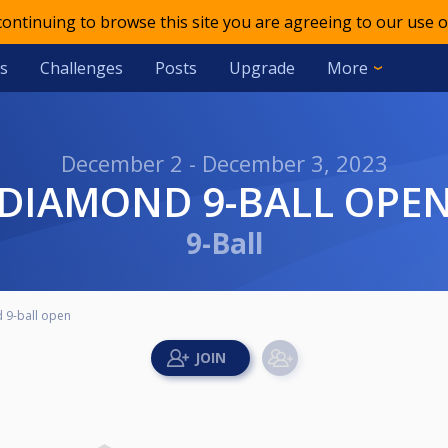
 continuing to browse this site you are agreeing to our use o
s
Challenges
Posts
Upgrade
More
December 2 - December 3, 2023
DIAMOND 9-BALL OPE
9-Ball
 9-ball open