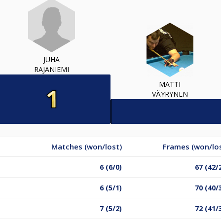
JUHA
RAJANIEMI
MATTI
VÄYRYNEN
Matches (won/lost)
Frames (won/lo
6 (6/0)
67 (42/
6 (5/1)
70 (40/
7 (5/2)
72 (41/