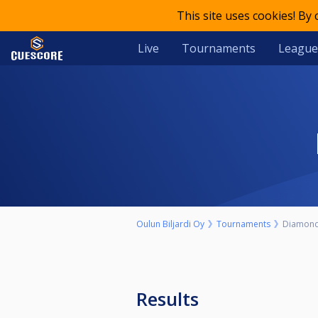
This site uses cookies! By
Live
Tournaments
League
Oulun Biljardi Oy
Tournaments
Diamond
Results