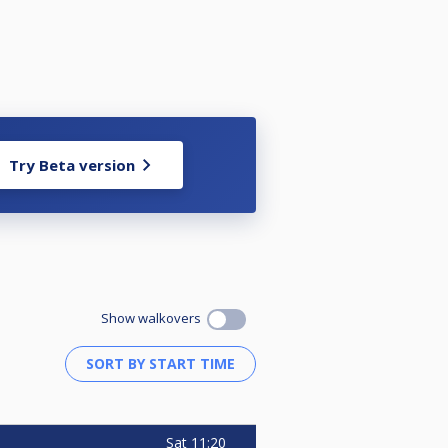
Try Beta version
Show walkovers
Sat
11:20