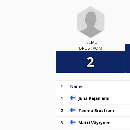
TEEMU
BROSTRÖM
#
Name
1
Juha Rajaniemi
2
Teemu Broström
3
Matti Väyrynen