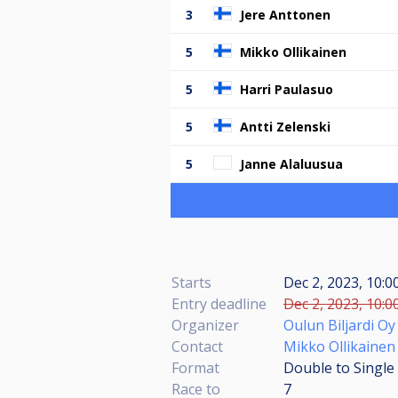
3
Jere Anttonen
5
Mikko Ollikainen
5
Harri Paulasuo
5
Antti Zelenski
5
Janne Alaluusua
Starts
Dec 2, 2023, 10:
Entry deadline
Dec 2, 2023, 10:0
Organizer
Oulun Biljardi Oy
Contact
Mikko Ollikainen
Format
Double to Single
Race to
7