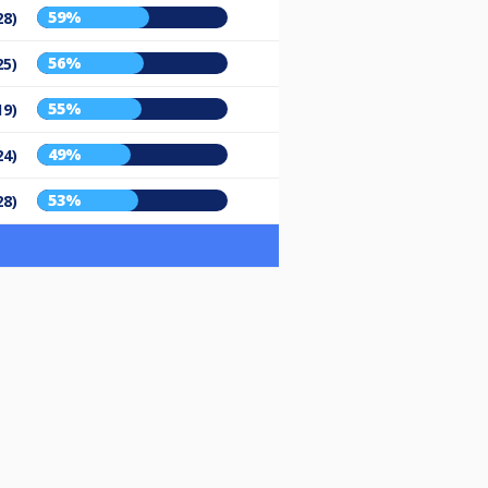
59%
28)
56%
25)
55%
19)
49%
24)
53%
28)