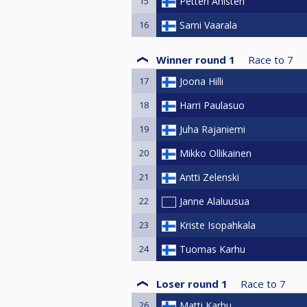
15
Petteri Ahlsten
16
Sami Vaarala
Winner round 1
Race to
7
17
Joona Hilli
18
Harri Paulasuo
19
Juha Rajaniemi
20
Mikko Ollikainen
21
Antti Zelenski
22
Janne Alaluusua
23
Kriste Isopahkala
24
Tuomas Karhu
Loser round 1
Race to
7
26
Matti Karhu