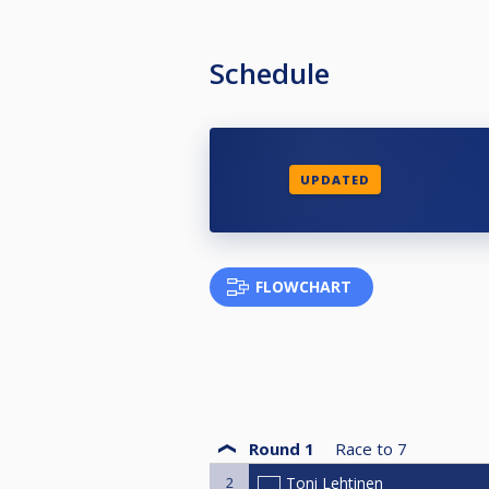
Schedule
UPDATED
FLOWCHART
Round 1
Race to
7
2
Toni Lehtinen