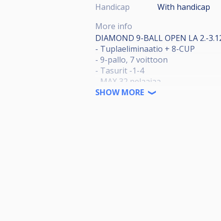
Handicap
With handicap
More info
DIAMOND 9-BALL OPEN LA 2.-3.12
- Tuplaeliminaatio + 8-CUP
- 9-pallo, 7 voittoon
- Tasurit -1-4
- MAX 32 pelaajaa
- Pelin aloitus tasoituksista, pien
SHOW MORE
- Vuoro aloitukset boxista
- Pelipöytinä 13 kpl Diamond pöyt
- Osallistumismaksu 30€, josta 10
- Palkintojen jakautuminen täydellä
- Järjestäjä pidättää oikeuden te