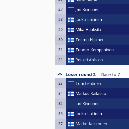
27
Jari Kinnunen
28
Jouko Laitinen
29
Mika Haaksila
30
Teemu Hilpinen
31
Tuomo Kemppainen
32
Petteri Ahlsten
Loser round 2
Race to
7
33
Toni Lehtinen
34
Markus Kailasuo
35
Jari Kinnunen
36
Jouko Laitinen
37
Marko Kekkonen