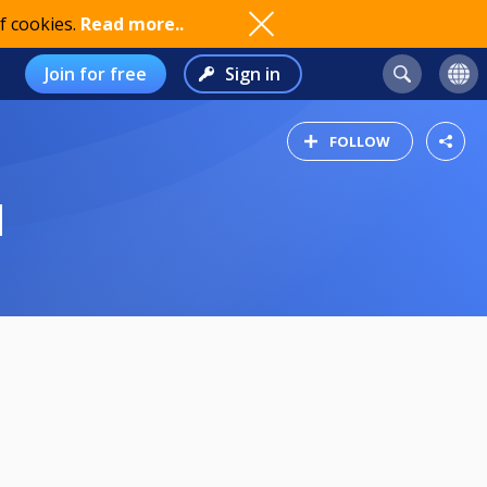
f cookies.
Read more..
Join for free
Sign in
FOLLOW
N