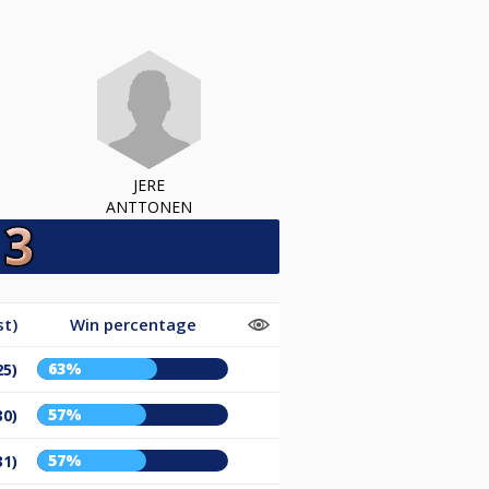
JERE
ANTTONEN
st)
Win percentage
63%
25)
57%
30)
57%
31)