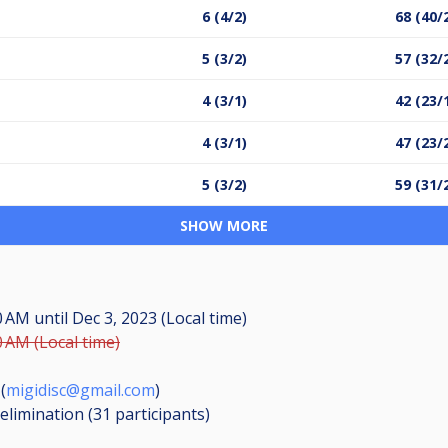
6 (4/2)
68 (40/
5 (3/2)
57 (32/
4 (3/1)
42 (23/
4 (3/1)
47 (23/
5 (3/2)
59 (31/
SHOW MORE
00 AM
until
Dec 3, 2023 (Local time)
0 AM (Local time)
(
migidisc@gmail.com
)
 elimination (31
participants
)