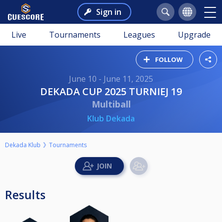
Sign in
Live
Tournaments
Leagues
Upgrade
FOLLOW
June 10 - June 11, 2025
DEKADA CUP 2025 TURNIEJ 19
Multiball
Klub Dekada
Dekada Klub
Tournaments
Results