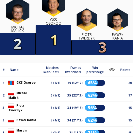
GKS
OSOROO
MICHAŁ
MALICKI
PIOTR
PAWEŁ
TWERDYK
KANIA
Matches
Frames
Win
#
Name
Points
(won/lost)
(won/lost)
percentage
65%
GKS Osoroo
1
8 (7/1)
49 (32/17)
20
Michał
63%
2
6 (5/1)
35 (22/13)
17
Malicki
Piotr
56%
3
5 (4/1)
34 (19/15)
15
Twerdyk
62%
Paweł Kania
3
5 (4/1)
34 (21/13)
15
Marcin
71%
5
4 (3/1)
21 (15/6)
13