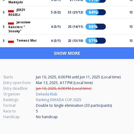
Madejski
JERZY
64%
5
5 (3/2)
33 (21/12)
13
REGIELI
Jarosław
56%
5
4 (3/1)
25 (14/11)
13
Kanclerz "
Snooky"
57%
Tomasz Muc
5
4 (3/1)
23 (13/10)
13
SHOW MORE
Starts
Jun 10, 2025, 6:00 PM
until
Jun 11, 2025 (Local time)
Entry open from
Mar 13, 2025, 4:17 PM (Local time)
Entry deadline
Jun 10, 2025, 6:00 PM (Local time)
Organizer
Dekada Klub
Rankings
Ranking DEKADA CUP 2025
Format
Double to Single elimination (33
participants
)
Race to
5
Handicap
No handicap