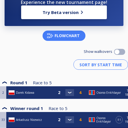
Experience the new tournament page!
Try Beta version
FLOWCHART
Show walkovers
Round 1
Race to
5
2
Darek Kidawa
Osoroo Enkhbayar
18
Winner round 1
Race to
5
Osoroo
33
Arkadiusz Nicewicz
R1
Enkhbayar
19