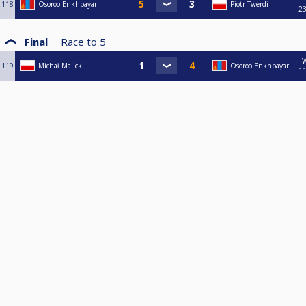
118
Osoroo Enkhbayar
Piotr Twerdi
23
Final
Race to
5
119
Michał Malicki
Osoroo Enkhbayar
11