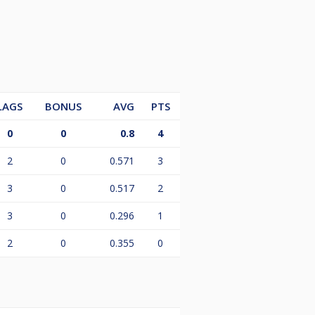
rantiert - restlicher Jackpot geht
LAGS
BONUS
AVG
PTS
0
0
0.8
4
2
0
0.571
3
3
0
0.517
2
3
0
0.296
1
2
0
0.355
0