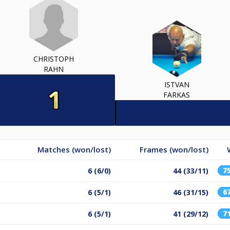
CHRISTOPH
RAHN
ISTVAN
FARKAS
Matches (won/lost)
Frames (won/lost)
7
6 (6/0)
44 (33/11)
6
6 (5/1)
46 (31/15)
7
6 (5/1)
41 (29/12)