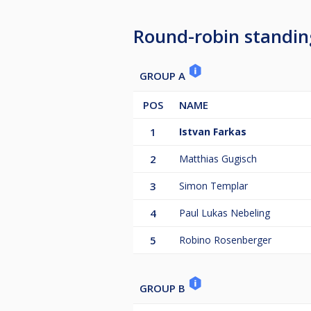
Preisgeld: 1. Platz 45% 2. Platz 30%
Round-robin standin
Finalturnier:
- im Dezember mit den besten 32 
- Finaljackpot - Teilnehmer wird g
GROUP A
in Preisgeld des Finalturnieres ein
POS
NAME
Ihr seid Herzlich Willkommen
1
Istvan Farkas
Billardcafe Black Pool
2
Matthias Gugisch
Jakobsplan 10
99817 Eisenach
3
Simon Templar
4
Paul Lukas Nebeling
5
Robino Rosenberger
GROUP B