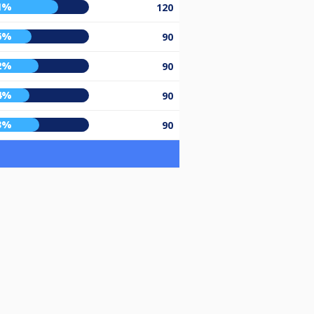
1%
120
6%
90
2%
90
4%
90
3%
90