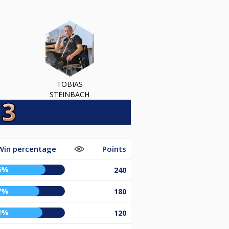
TOBIAS
STEINBACH
Win percentage
Points
5%
240
7%
180
1%
120