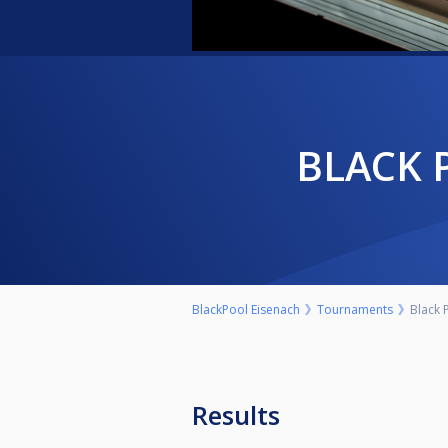
BLACK
BlackPool Eisenach
Tournaments
Black 
Results