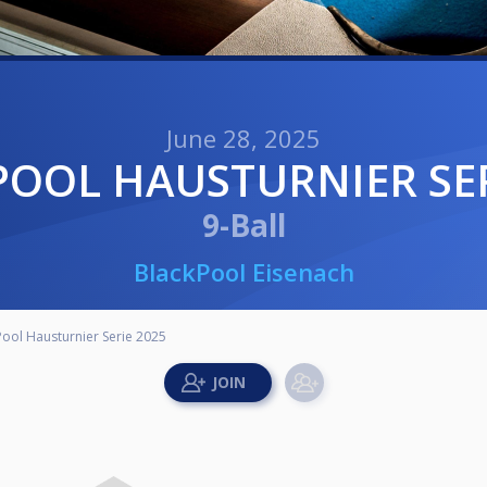
June 28, 2025
 POOL HAUSTURNIER SER
9-Ball
BlackPool Eisenach
Pool Hausturnier Serie 2025