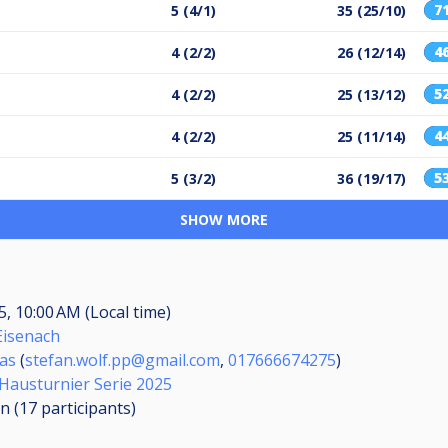
7
5 (4/1)
35 (25/10)
4
4 (2/2)
26 (12/14)
5
4 (2/2)
25 (13/12)
4
4 (2/2)
25 (11/14)
5
5 (3/2)
36 (19/17)
SHOW MORE
5, 10:00 AM (Local time)
Eisenach
kas
(
stefan.wolf.pp@gmail.com
,
017666674275
)
 Hausturnier Serie 2025
n (17
participants
)