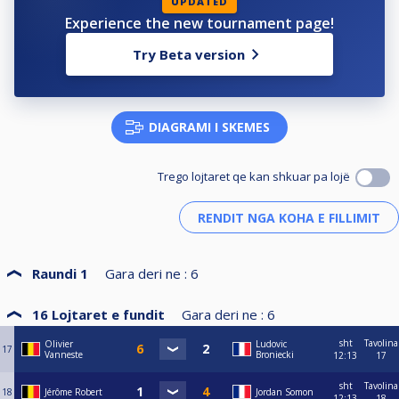
UPDATED
Experience the new tournament page!
Try Beta version
DIAGRAMI I SKEMES
Trego lojtaret qe kan shkuar pa lojë
Raundi 1
Gara deri ne :
6
16 Lojtaret e fundit
Gara deri ne :
6
sht
Tavolina
Olivier
Ludovic
17
Vanneste
Broniecki
12:13
17
sht
Tavolina
18
Jérôme Robert
Jordan Somon
12:13
18