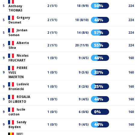
50%
5
2 (1/1)
18 (9/9)
224
Anthony
THOMAS
Grégory
44%
5
2 (1/1)
18 (8/10)
224
Desmet
Jordan
57%
5
2 (1/1)
14 (8/6)
224
Somon
Alberto
55%
5
2 (1/1)
20 (11/9)
224
Silva
Nicolas
44%
9
1 (0/1)
9 (4/5)
160
FRUCHART
PIERRE
33%
9
1 (0/1)
9 (3/6)
160
YVES
MAERTEN
Ludovic
25%
9
1 (0/1)
8 (2/6)
160
Broniecki
ROSALIA
44%
9
1 (0/1)
9 (4/5)
160
DI LIBERTO
lucile
0%
9
1 (0/1)
6 (0/6)
160
cotton
Sandy
44%
9
1 (0/1)
9 (4/5)
160
Boyden
🇧🇪