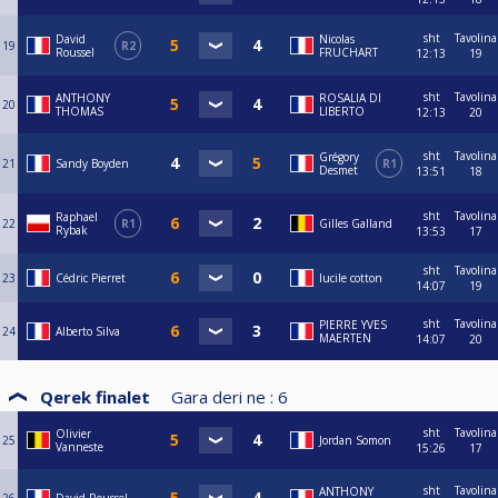
sht
Tavolina
David
Nicolas
19
R2
Roussel
FRUCHART
12:13
19
sht
Tavolina
ANTHONY
ROSALIA DI
20
THOMAS
LIBERTO
12:13
20
sht
Tavolina
Grégory
21
Sandy Boyden
R1
Desmet
13:51
18
sht
Tavolina
Raphael
22
R1
Gilles Galland
Rybak
13:53
17
sht
Tavolina
23
Cédric Pierret
lucile cotton
14:07
19
sht
Tavolina
PIERRE YVES
24
Alberto Silva
MAERTEN
14:07
20
Qerek finalet
Gara deri ne :
6
sht
Tavolina
Olivier
25
Jordan Somon
Vanneste
15:26
17
sht
Tavolina
ANTHONY