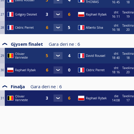
26
David Roussel
THOMAS
16:45
18
sht
Tavolina
27
Grégory Desmet
Raphael Rybak
16:11
19
sht
Tavolina
28
Cédric Pierret
Alberto Silva
16:18
20
Gjysem finalet
Gara deri ne :
6
sht
Tavolina
Olivier
29
David Roussel
Vanneste
18:40
18
sht
Tavolina
30
Raphael Rybak
Cédric Pierret
18:16
20
Finalja
Gara deri ne :
6
die
Tavolina
Olivier
31
Raphael Rybak
Vanneste
14:08
17