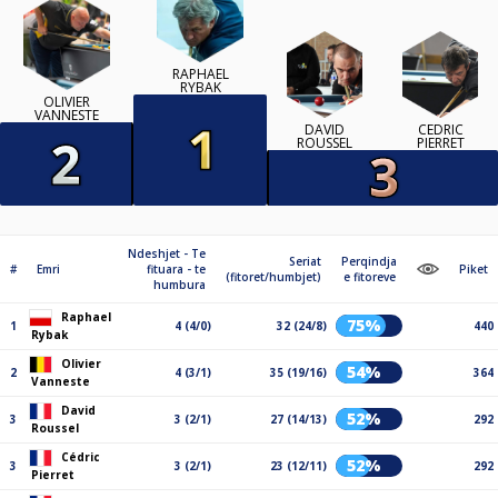
RAPHAEL
RYBAK
OLIVIER
VANNESTE
DAVID
CÉDRIC
ROUSSEL
PIERRET
Ndeshjet - Te
Seriat
Perqindja
#
Emri
fituara - te
Piket
(fitoret/humbjet)
e fitoreve
humbura
Raphael
75%
1
4 (4/0)
32 (24/8)
440
Rybak
Olivier
54%
2
4 (3/1)
35 (19/16)
364
Vanneste
David
52%
3
3 (2/1)
27 (14/13)
292
Roussel
Cédric
52%
3
3 (2/1)
23 (12/11)
292
Pierret