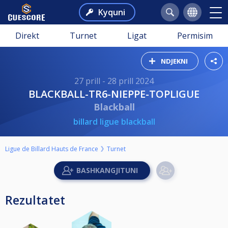
Kyquni
Direkt
Turnet
Ligat
Permisim
NDJEKNI
27 prill - 28 prill 2024
BLACKBALL-TR6-NIEPPE-TOPLIGUE
Blackball
billard ligue blackball
Ligue de Billard Hauts de France
Turnet
Rezultatet