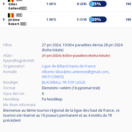
25%
9
1 (0/1)
8 (2/6)
160
Gilles
Galland🇧🇪
🇧🇪
20%
9
1 (0/1)
5 (1/4)
160
Jérôme
Robert 🇧🇪
Fillon
27 pri 2024, 10:00 e paradites
derisa
28 pri 2024
(Koha lokale)
Afati i
21 pri 2024, 8:00 e pasdites (Koha lokale)
hyrjes(Regjistrimit)
Organizatori
Ligue de Billard Hauts de France
Kontakti
Alberto Silva
(
elec.antennes@gmail.com
,
0615129601
)
Renditjet
BLACKBALL-TR-TOP LIGUE
Format
Eleminimi i vetëm (16
pjesmarresit
)
Gara deri ne :
6
Hendikep
Pa hendikep
Me shum informata
Bienvenue au 6ème tournoi régional de la ligue des haut de france, ce
tournoi est réservé au 16 joueurs permanent et au 4 invités du TR
précédent