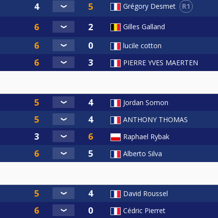
R1
Grégory Desmet
Gilles Galland
lucile cotton
PIERRE YVES MAERTEN
Jordan Somon
ANTHONY THOMAS
Raphael Rybak
Alberto Silva
David Roussel
Cédric Pierret