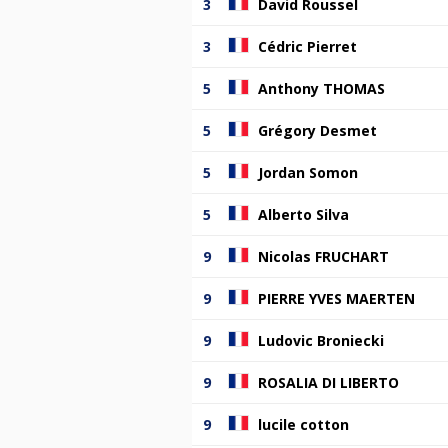
3
David Roussel
3
Cédric Pierret
5
Anthony THOMAS
5
Grégory Desmet
5
Jordan Somon
5
Alberto Silva
9
Nicolas FRUCHART
9
PIERRE YVES MAERTEN
9
Ludovic Broniecki
9
ROSALIA DI LIBERTO
9
lucile cotton