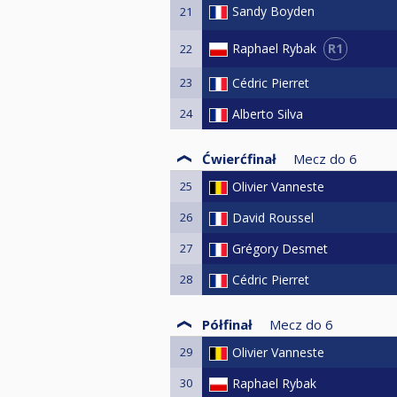
Sandy Boyden
21
R1
Raphael Rybak
22
23
Cédric Pierret
24
Alberto Silva
Ćwierćfinał
Mecz do
6
25
Olivier Vanneste
26
David Roussel
27
Grégory Desmet
28
Cédric Pierret
Półfinał
Mecz do
6
29
Olivier Vanneste
30
Raphael Rybak