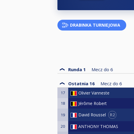
DRABINKA TURNIEJOWA
Runda 1
Mecz do
6
Ostatnia 16
Mecz do
6
17
Olivier Vanneste
18
Jérôme Robert
R2
David Roussel
19
20
ANTHONY THOMAS