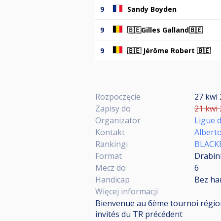
9
Sandy Boyden
9
🇧🇪Gilles Galland🇧🇪
9
🇧🇪 Jérôme Robert 🇧🇪
Rozpoczęcie
27 kwi 
Zapisy do
21 kwi 
Organizator
Ligue d
Kontakt
Alberto
Rankingi
BLACK
Format
Drabin
Mecz do
6
Handicap
Bez ha
Więcej informacji
Bienvenue au 6ème tournoi régiona
invités du TR précédent