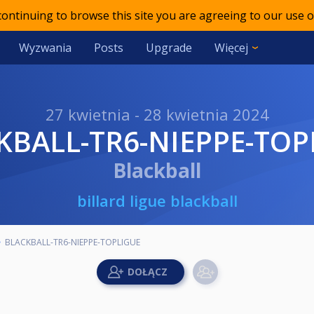
 continuing to browse this site you are agreeing to our use o
Wyzwania
Posts
Upgrade
Więcej
27 kwietnia - 28 kwietnia 2024
CKBALL-TR6-NIEPPE-TOP
Blackball
billard ligue blackball
BLACKBALL-TR6-NIEPPE-TOPLIGUE