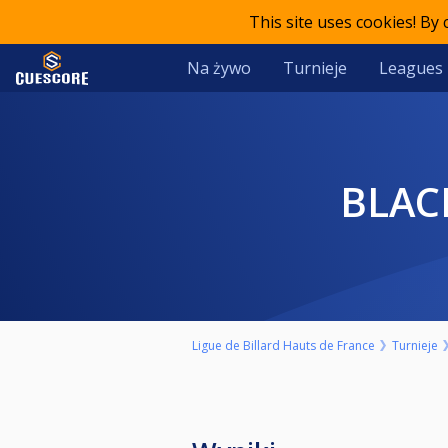
This site uses cookies! By
Na żywo
Turnieje
Leagues
BLA
Ligue de Billard Hauts de France
Turnieje