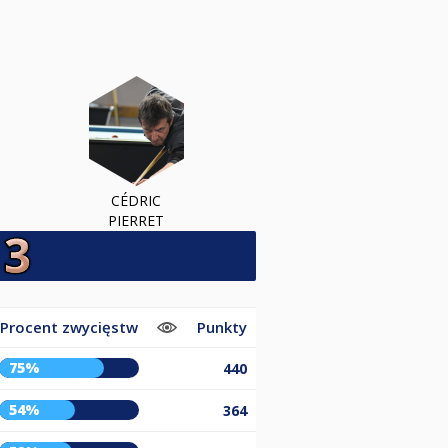
CÉDRIC
PIERRET
Procent zwycięstw
Punkty
75%
440
54%
364