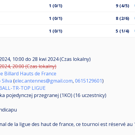
1 (0/1)
9 (4/5)
1 (0/1)
8 (2/6)
1 (0/1)
5 (1/4)
2024, 10:00
do
28 kwi 2024 (Czas lokalny)
2024, 20:00 (Czas lokalny)
e Billard Hauts de France
 Silva
(
elec.antennes@gmail.com
,
0615129601
)
BALL-TR-TOP LIGUE
ka pojedynczej przegranej (1KO) (16
uczestnicy
)
ndicapu
l de la ligue des haut de france, ce tournoi est réservé au