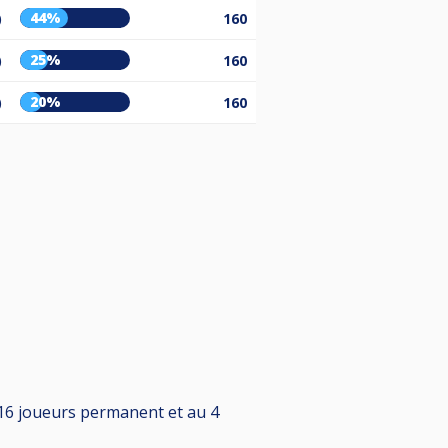
44%
)
160
25%
)
160
20%
)
160
 16 joueurs permanent et au 4