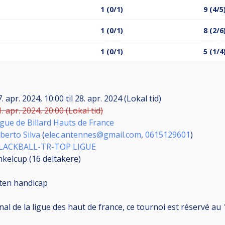
1 (0/1)
9 (4/5
1 (0/1)
8 (2/6
1 (0/1)
5 (1/4
7. apr. 2024, 10:00
til
28. apr. 2024 (Lokal tid)
. apr. 2024, 20:00 (Lokal tid)
igue de Billard Hauts de France
lberto Silva
(
elec.antennes@gmail.com
,
0615129601
)
LACKBALL-TR-TOP LIGUE
nkelcup (16
deltakere
)
ten handicap
l de la ligue des haut de france, ce tournoi est réservé au