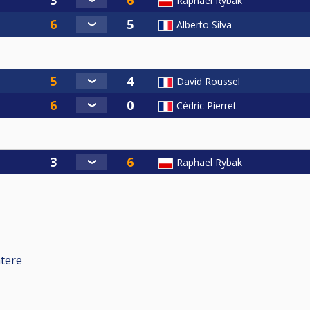
Raphael Rybak
Alberto Silva
David Roussel
Cédric Pierret
Raphael Rybak
ntere