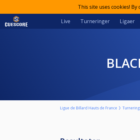
This site uses cookies! By
Live
Turneringer
Ligaer
BLA
Ligue de Billard Hauts de France
Turnering