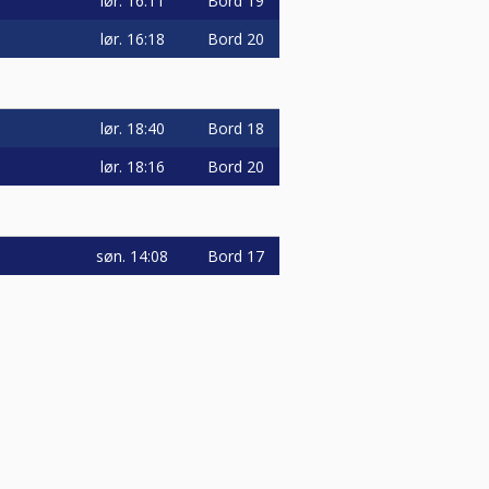
lør.
16:11
Bord 19
lør.
16:18
Bord 20
lør.
18:40
Bord 18
lør.
18:16
Bord 20
søn.
14:08
Bord 17