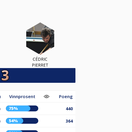
CÉDRIC
PIERRET
)
Vinnprosent
Poeng
75%
)
440
54%
)
364