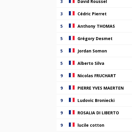
3
David Roussel
3
Cédric Pierret
5
Anthony THOMAS
5
Grégory Desmet
5
Jordan Somon
5
Alberto Silva
9
Nicolas FRUCHART
9
PIERRE YVES MAERTEN
9
Ludovic Broniecki
9
ROSALIA DI LIBERTO
9
lucile cotton