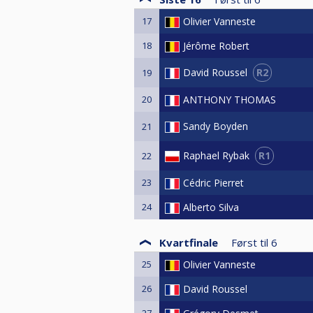
17
Olivier Vanneste
18
Jérôme Robert
R2
David Roussel
19
20
ANTHONY THOMAS
Sandy Boyden
21
R1
Raphael Rybak
22
23
Cédric Pierret
24
Alberto Silva
Kvartfinale
Først til
6
25
Olivier Vanneste
26
David Roussel
27