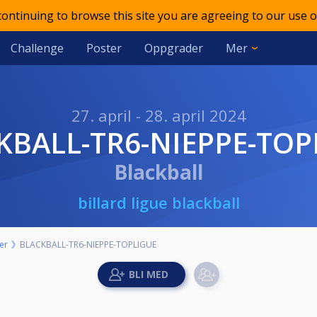
 continuing to browse this site you are agreeing to our use o
Challenge
Poster
Oppgrader
Mer
27. april - 28. april 2024
CKBALL-TR6-NIEPPE-TOP
Blackball
billard ligue blackball
er
BLACKBALL-TR6-NIEPPE-TOPLIGUE