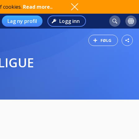
f cookies.
Read more..
Lag ny profil
Logg inn
FØLG
LIGUE