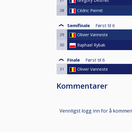
Grégory Desmet
28
Cédric Pierret
Semifinale
Først til
6
29
Olivier Vanneste
30
Raphael Rybak
Finale
Først til
6
31
Olivier Vanneste
Kommentarer
Vennligst logg inn for å komme