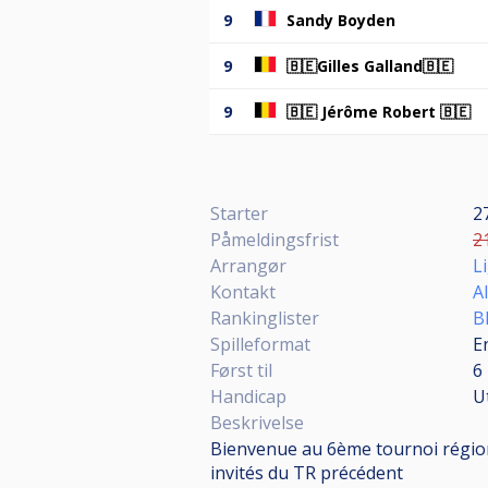
9
Sandy Boyden
9
🇧🇪Gilles Galland🇧🇪
9
🇧🇪 Jérôme Robert 🇧🇪
Starter
2
Påmeldingsfrist
21
Arrangør
L
Kontakt
A
Rankinglister
B
Spilleformat
E
Først til
6
Handicap
U
Beskrivelse
Bienvenue au 6ème tournoi régiona
invités du TR précédent