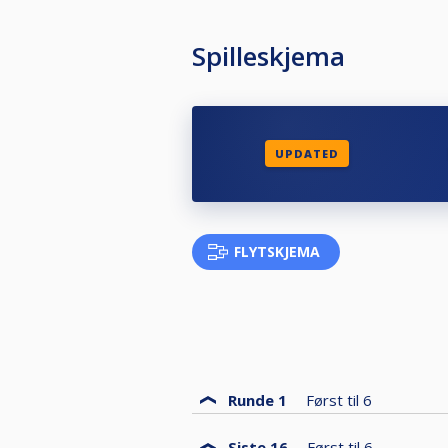
Spilleskjema
UPDATED
FLYTSKJEMA
Runde 1
Først til
6
Siste 16
Først til
6