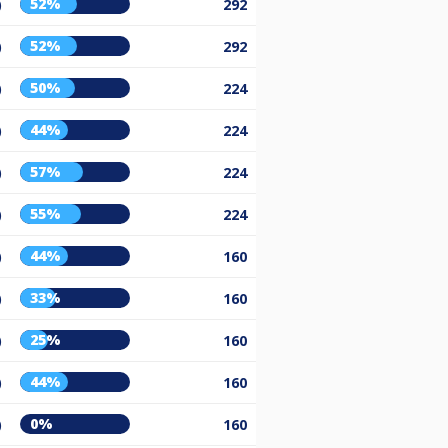
52%
)
292
52%
)
292
50%
)
224
44%
)
224
57%
)
224
55%
)
224
44%
)
160
33%
)
160
25%
)
160
44%
)
160
0%
)
160