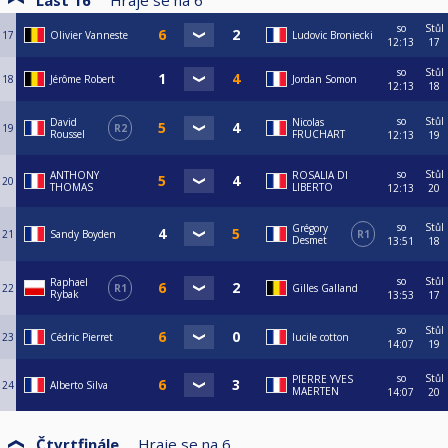
Last 16
Hraje se na
6
so
Stůl
17
Olivier Vanneste
Ludovic Broniecki
12:13
17
so
Stůl
18
Jérôme Robert
Jordan Somon
12:13
18
so
Stůl
David
Nicolas
19
R2
Roussel
FRUCHART
12:13
19
so
Stůl
ANTHONY
ROSALIA DI
20
THOMAS
LIBERTO
12:13
20
so
Stůl
Grégory
21
Sandy Boyden
R1
Desmet
13:51
18
so
Stůl
Raphael
22
R1
Gilles Galland
Rybak
13:53
17
so
Stůl
23
Cédric Pierret
lucile cotton
14:07
19
so
Stůl
PIERRE YVES
24
Alberto Silva
MAERTEN
14:07
20
Čtvrtfinále
Hraje se na
6