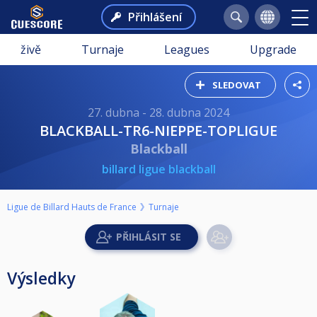
Přihlášení
živě
Turnaje
Leagues
Upgrade
SLEDOVAT
27. dubna - 28. dubna 2024
BLACKBALL-TR6-NIEPPE-TOPLIGUE
Blackball
billard ligue blackball
Ligue de Billard Hauts de France
Turnaje
Výsledky