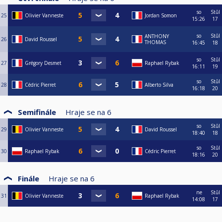
so
Stůl
25
Olivier Vanneste
Jordan Somon
15:26
17
so
Stůl
ANTHONY
26
David Roussel
THOMAS
16:45
18
so
Stůl
27
Grégory Desmet
Raphael Rybak
16:11
19
so
Stůl
28
Cédric Pierret
Alberto Silva
16:18
20
Semifinále
Hraje se na
6
so
Stůl
29
Olivier Vanneste
David Roussel
18:40
18
so
Stůl
30
Raphael Rybak
Cédric Pierret
18:16
20
Finále
Hraje se na
6
ne
Stůl
31
Olivier Vanneste
Raphael Rybak
14:08
17