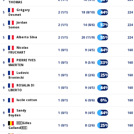
THOMAS
Grégory
44%
5
2 (1/1)
18 (8/10)
224
Desmet
Jordan
57%
5
2 (1/1)
14 (8/6)
224
Somon
55%
Alberto Silva
5
2 (1/1)
20 (11/9)
224
Nicolas
44%
9
1 (0/1)
9 (4/5)
160
FRUCHART
PIERRE YVES
33%
9
1 (0/1)
9 (3/6)
160
MAERTEN
Ludovic
25%
9
1 (0/1)
8 (2/6)
160
Broniecki
ROSALIA DI
44%
9
1 (0/1)
9 (4/5)
160
LIBERTO
0%
lucile cotton
9
1 (0/1)
6 (0/6)
160
Sandy
44%
9
1 (0/1)
9 (4/5)
160
Boyden
🇧🇪Gilles
25%
9
1 (0/1)
8 (2/6)
160
Galland🇧🇪