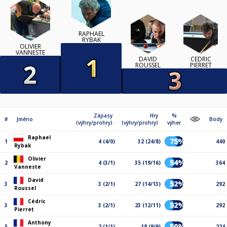
RAPHAEL
RYBAK
OLIVIER
VANNESTE
DAVID
CÉDRIC
ROUSSEL
PIERRET
Zápasy
Hry
%
#
Jméno
Body
(výhry/prohry)
(výhry/prohry)
výher
Raphael
75%
1
4 (4/0)
32 (24/8)
440
Rybak
Olivier
54%
2
4 (3/1)
35 (19/16)
364
Vanneste
David
52%
3
3 (2/1)
27 (14/13)
292
Roussel
Cédric
52%
3
3 (2/1)
23 (12/11)
292
Pierret
Anthony
50%
5
2 (1/1)
18 (9/9)
224