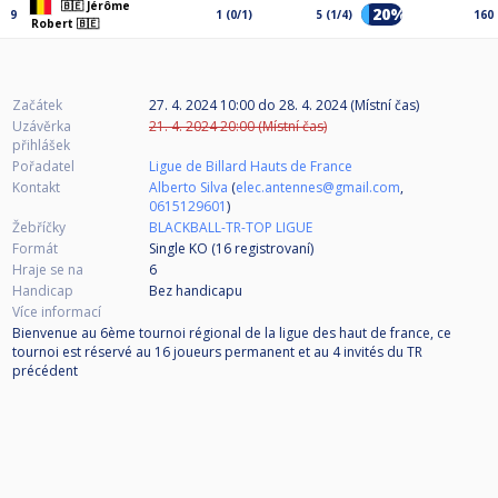
🇧🇪 Jérôme
20%
9
1 (0/1)
5 (1/4)
160
Robert 🇧🇪
Začátek
27. 4. 2024 10:00
do
28. 4. 2024 (Místní čas)
Uzávěrka
21. 4. 2024 20:00 (Místní čas)
přihlášek
Pořadatel
Ligue de Billard Hauts de France
Kontakt
Alberto Silva
(
elec.antennes@gmail.com
,
0615129601
)
Žebříčky
BLACKBALL-TR-TOP LIGUE
Formát
Single KO (16
registrovaní
)
Hraje se na
6
Handicap
Bez handicapu
Více informací
Bienvenue au 6ème tournoi régional de la ligue des haut de france, ce
tournoi est réservé au 16 joueurs permanent et au 4 invités du TR
précédent