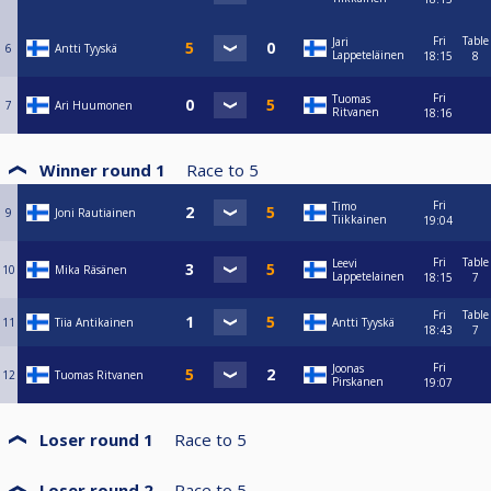
Fri
Table
Jari
6
Antti Tyyskä
Lappeteläinen
18:15
8
Fri
Tuomas
7
Ari Huumonen
Ritvanen
18:16
Winner round 1
Race to
5
Fri
Timo
9
Joni Rautiainen
Tiikkainen
19:04
Fri
Table
Leevi
10
Mika Räsänen
Lappetelainen
18:15
7
Fri
Table
11
Tiia Antikainen
Antti Tyyskä
18:43
7
Fri
Joonas
12
Tuomas Ritvanen
Pirskanen
19:07
Loser round 1
Race to
5
Loser round 2
Race to
5