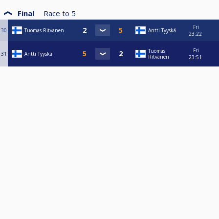
Final
Race to
5
Fri
30
Tuomas Ritvanen
Antti Tyyskä
23:22
Fri
Tuomas
31
Antti Tyyskä
Ritvanen
23:51