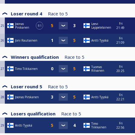
Loser round 4
Race to
5
Fri
Joonas
Leevi
25
R1
Pirskanen
Lappetelainen
21:49
Fri
26
Joni Rautiainen
Antti Tyyskä
21:09
Winners qualification
Race to
5
Fri
Tuomas
27
Timo Tiikkainen
Ritvanen
20:25
Loser round 5
Race to
5
Fri
28
Joonas Pirskanen
Antti Tyyskä
22:21
Losers qualification
Race to
5
Fri
Timo
29
Antti Tyyskä
Tiikkainen
22:56