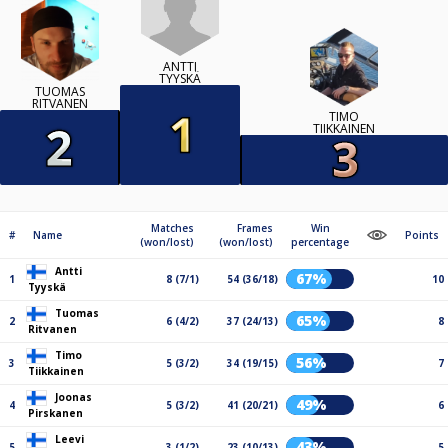
ANTTI
TYYSKÄ
TUOMAS
RITVANEN
TIMO
TIIKKAINEN
Matches
Frames
Win
#
Name
Points
(won/lost)
(won/lost)
percentage
Antti
67%
1
8 (7/1)
54 (36/18)
10
Tyyskä
Tuomas
65%
2
6 (4/2)
37 (24/13)
8
Ritvanen
Timo
56%
3
5 (3/2)
34 (19/15)
7
Tiikkainen
Joonas
49%
4
5 (3/2)
41 (20/21)
6
Pirskanen
Leevi
43%
5
3 (1/2)
23 (10/13)
5