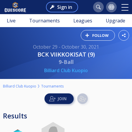
Sign in
Live
Tournaments
Leagues
Upgrade
FOLLOW
October 29 - October 30, 2021
BCK VIIKKOKISAT (9)
9-Ball
Billiard Club Kuopio
Billiard Club Kuopio
Tournaments
Results