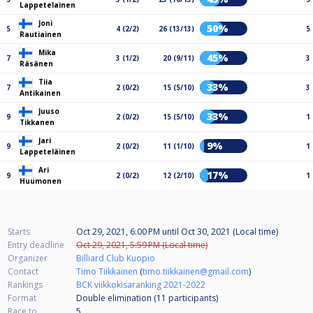
Lappetelainen
Joni
50%
5
4 (2/2)
26 (13/13)
5
Rautiainen
Mika
45%
7
3 (1/2)
20 (9/11)
3
Räsänen
Tiia
33%
7
2 (0/2)
15 (5/10)
3
Antikainen
Juuso
33%
9
2 (0/2)
15 (5/10)
1
Tikkanen
Jari
9%
9
2 (0/2)
11 (1/10)
1
Lappeteläinen
Ari
17%
9
2 (0/2)
12 (2/10)
1
Huumonen
Starts
Oct 29, 2021, 6:00 PM
until
Oct 30, 2021 (Local time)
Entry deadline
Oct 29, 2021, 5:59 PM (Local time)
Organizer
Billiard Club Kuopio
Contact
Timo Tiikkainen
(
timo.tiikkainen@gmail.com
)
Rankings
BCK viikkokisaranking 2021-2022
Format
Double elimination (11
participants
)
Race to
5