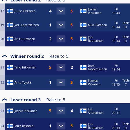
Fri
Joonas
17
Juuso Tikkanen
Pirskanen
19:40
Fri
Table
19
Jari Lappeteläinen
Mika Räsänen
18:44
8
Fri
Table
Joni
20
Ari Huumonen
Rautiainen
19:44
8
Winner round 2
Race to
5
Fri
Leevi
21
Timo Tiikkainen
Lappetelainen
19:44
Fri
Table
Tuomas
22
Antti Tyyskä
Ritvanen
19:40
7
Loser round 3
Race to
5
Fri
Tiia
23
Joonas Pirskanen
Antikainen
20:31
Fri
Table
Joni
24
Mika Räsänen
Rautiainen
20:38
8