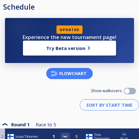
Schedule
UPDATED
Experience the new tournament page!
Try Beta version
FLOWCHART
Show walkovers
Round 1
Race to
5
Fri
Timo
2
Juuso Tikkanen
Tiikkainen
18:15