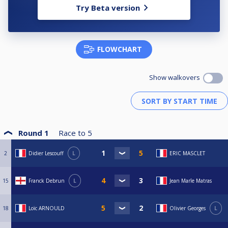
Try Beta version
FLOWCHART
Show walkovers
Round 1
Race to
5
2
Didier Lescouff
L
ERIC MASCLET
15
Franck Debrun
L
Jean Marîe Matras
18
Loïc ARNOULD
Olivier Georges
L