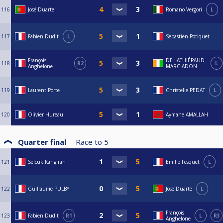
116
José Duarte
Romano Vergori
L
117
Fabien Dudit
L
Sebastien Potiquet
François
DE LATHIÉPAUD
118
R2
L
Anghelone
MARC ADON
119
Laurent Porte
Christelle PEDAT
L
120
Olivier Hureau
Aymane AMALLAH
Quarter final
Race to
5
121
Selcuk Kangiran
Emilie Fesquet
L
122
Guillaume PULBY
José Duarte
L
François
123
Fabien Dudit
R1
L
R3
Anghelone