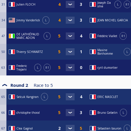
Joseph Da
31
Julien FLOCH
L
R1
silva
34
Jimmy Vanderlick
L
JEAN MICHEL GARCIA
DE LATHIÉPAUD
47
L
Frédéric Viallet
R1
MARC ADON
Maxine
50
Thierry SCHWARTZ
L
Bonhomme
Frederic
63
L
R1
cyril dumortier
Trapani
Round 2
Race to
5
65
Selcuk Kangiran
L
ERIC MASCLET
66
christophe thoral
Bruno Gebelin
L
67
Clea Gagnol
Sébastien bouron
L