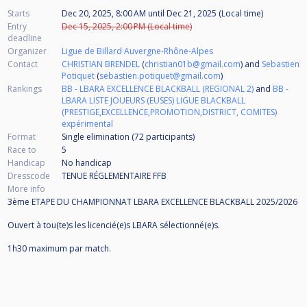
Starts
Dec 20, 2025, 8:00 AM
until
Dec 21, 2025 (Local time)
Entry
Dec 15, 2025, 2:00 PM (Local time)
deadline
Organizer
Ligue de Billard Auvergne-Rhône-Alpes
Contact
CHRISTIAN BRENDEL
(
christian01b@gmail.com
) and
Sebastien
Potiquet
(
sebastien.potiquet@gmail.com
)
Rankings
BB - LBARA EXCELLENCE BLACKBALL (REGIONAL 2)
and
BB -
LBARA LISTE JOUEURS (EUSES) LIGUE BLACKBALL
(PRESTIGE,EXCELLENCE,PROMOTION,DISTRICT, COMITES)
expérimental
Format
Single elimination (72
participants
)
Race to
5
Handicap
No handicap
Dresscode
TENUE RÉGLEMENTAIRE FFB
More info
3ème ETAPE DU CHAMPIONNAT LBARA EXCELLENCE BLACKBALL 2025/2026
Ouvert à tou(te)s les licencié(e)s LBARA sélectionné(e)s.
1h30 maximum par match.