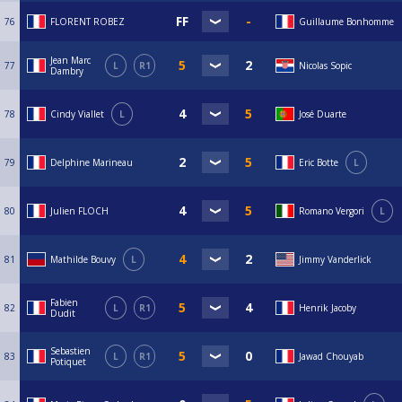
76
FLORENT ROBEZ
Guillaume Bonhomme
Jean Marc
77
L
R1
Nicolas Sopic
Dambry
78
Cindy Viallet
L
José Duarte
79
Delphine Marineau
Eric Botte
L
80
Julien FLOCH
Romano Vergori
L
81
Mathilde Bouvy
L
Jimmy Vanderlick
Fabien
82
L
R1
Henrik Jacoby
Dudit
Sebastien
83
L
R1
Jawad Chouyab
Potiquet