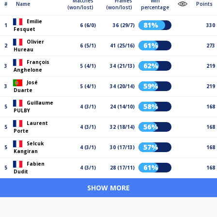
Matches
Frames
Win
#
Name
Points
(won/lost)
(won/lost)
percentage
Emilie
81%
1
6 (6/0)
36 (29/7)
330
Fesquet
Olivier
61%
2
6 (5/1)
41 (25/16)
273
Hureau
François
62%
3
5 (4/1)
34 (21/13)
219
Anghelone
José
59%
3
5 (4/1)
34 (20/14)
219
Duarte
Guillaume
58%
5
4 (3/1)
24 (14/10)
168
PULBY
Laurent
56%
5
4 (3/1)
32 (18/14)
168
Porte
Selcuk
57%
5
4 (3/1)
30 (17/13)
168
Kangiran
Fabien
61%
5
4 (3/1)
28 (17/11)
168
Dudit
SHOW MORE