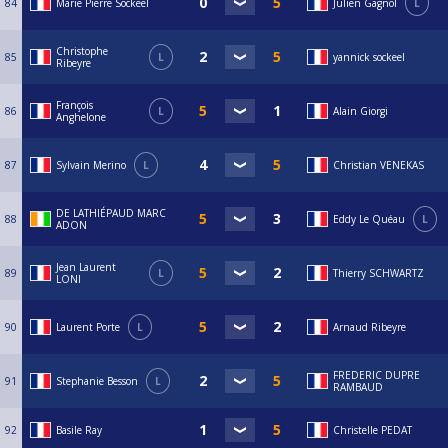
84
Marie Pierre Sockeel
Julien Gagnol
L
Christophe
85
L
yannick sockeel
Ribeyre
François
86
L
Alain Giorgi
Anghelone
87
Sylvain Merino
L
Christian VENEKAS
DE LATHIÉPAUD MARC
88
Eddy Le Quéau
L
ADON
Jean Laurent
89
L
Thierry SCHWARTZ
LONI
90
Laurent Porte
L
Arnaud Ribeyre
FREDERIC DUPRE
91
Stephanie Besson
L
RAMBAUD
92
Basile Ray
Christelle PEDAT