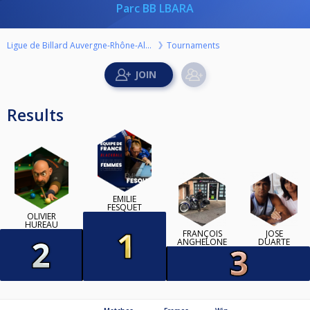
Parc BB LBARA
Ligue de Billard Auvergne-Rhône-Alpes
Tournaments
Results
EMILIE
FESQUET
OLIVIER
HUREAU
FRANÇOIS
JOSÉ
ANGHELONE
DUARTE