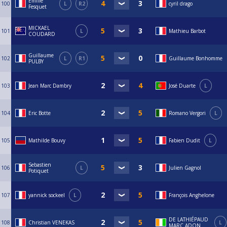
Emilie
100
L
R2
cyril drago
Fesquet
MICKAEL
101
L
Mathieu Barbot
COUDARD
Guillaume
102
L
R1
Guillaume Bonhomme
PULBY
103
Jean Marc Dambry
José Duarte
L
104
Eric Botte
Romano Vergori
L
105
Mathilde Bouvy
Fabien Dudit
L
Sebastien
106
L
Julien Gagnol
Potiquet
107
yannick sockeel
L
François Anghelone
DE LATHIÉPAUD
108
Christian VENEKAS
L
MARC ADON