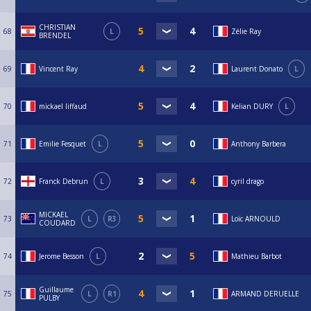
CHRISTIAN
68
L
Zélie Ray
BRENDEL
69
Vincent Ray
Laurent Donato
L
70
mickael liffaud
Kelian DURY
L
71
Emilie Fesquet
L
Anthony Barbera
72
Franck Debrun
L
cyril drago
MICKAEL
73
L
R3
Loïc ARNOULD
COUDARD
74
Jerome Besson
L
Mathieu Barbot
Guillaume
75
L
R1
ARMAND DERUELLE
PULBY