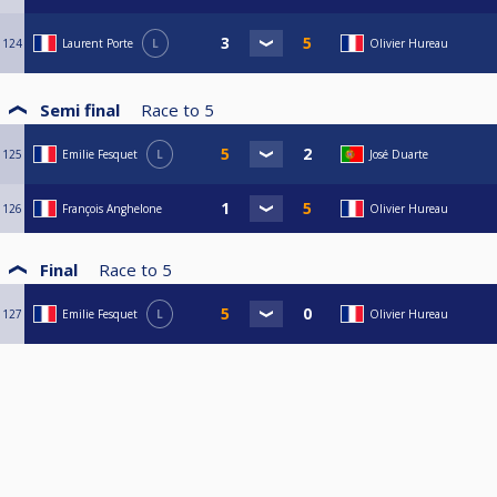
124
Laurent Porte
L
Olivier Hureau
Semi final
Race to
5
125
Emilie Fesquet
L
José Duarte
126
François Anghelone
Olivier Hureau
Final
Race to
5
127
Emilie Fesquet
L
Olivier Hureau