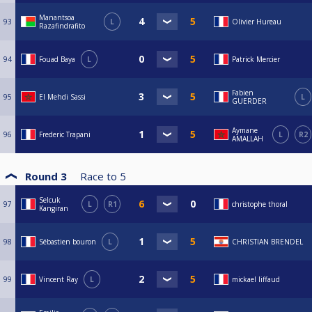
Manantsoa
93
L
Olivier Hureau
Razafindrafito
94
Fouad Baya
L
Patrick Mercier
Fabien
95
El Mehdi Sassi
L
GUERDER
Aymane
96
Frederic Trapani
L
R2
AMALLAH
Round 3
Race to
5
Selcuk
97
L
R1
christophe thoral
Kangiran
98
Sébastien bouron
L
CHRISTIAN BRENDEL
99
Vincent Ray
L
mickael liffaud