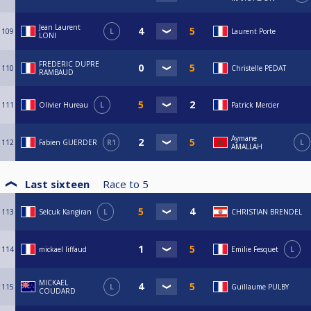
Jean Laurent
109
L
Laurent Porte
LONI
FREDERIC DUPRE
110
Christelle PEDAT
RAMBAUD
111
Olivier Hureau
L
Patrick Mercier
Aymane
112
Fabien GUERDER
R1
L
AMALLAH
Last sixteen
Race to
5
113
Selcuk Kangiran
L
CHRISTIAN BRENDEL
114
mickael liffaud
Emilie Fesquet
L
MICKAEL
115
L
Guillaume PULBY
COUDARD