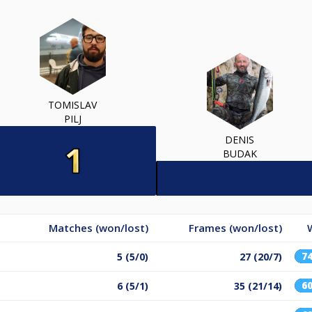
TOMISLAV
PILJ
DENIS
BUDAK
Matches (won/lost)
Frames (won/lost)
7
5 (5/0)
27 (20/7)
6
6 (5/1)
35 (21/14)