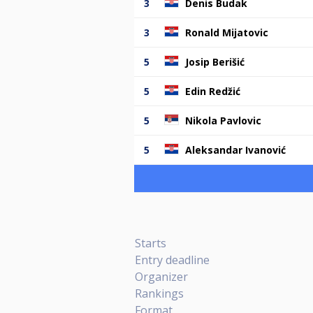
3
Denis Budak
3
Ronald Mijatovic
5
Josip Berišić
5
Edin Redžić
5
Nikola Pavlovic
5
Aleksandar Ivanović
Starts
Entry deadline
Organizer
Rankings
Format