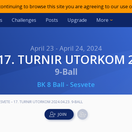
 continuing to browse this site you are agreeing to our use o
s
Challenges
Posts
Upgrade
More
April 23 - April 24, 2024
– 17. TURNIR UTORKOM 2
9-Ball
BK 8 Ball - Sesvete
ESVETE – 17. TURNIR UTORKOM 2024.04.23. 9-BALL