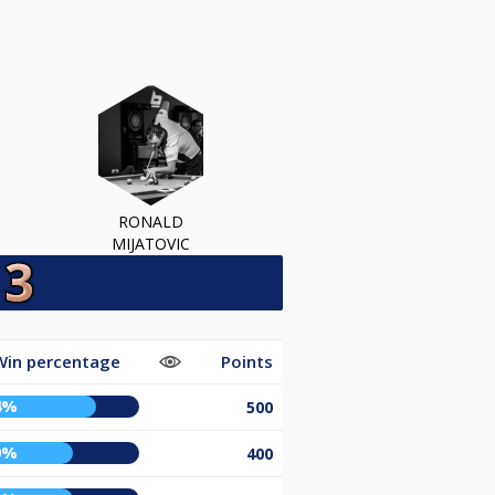
RONALD
MIJATOVIC
Win percentage
Points
4%
500
0%
400