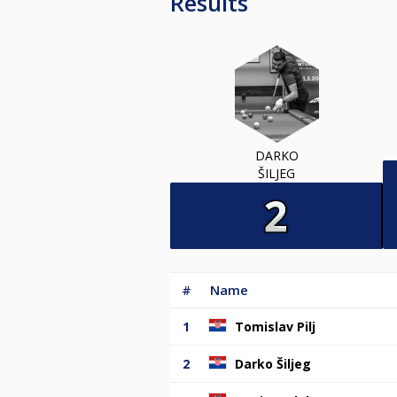
Results
DARKO
ŠILJEG
#
Name
1
Tomislav Pilj
2
Darko Šiljeg