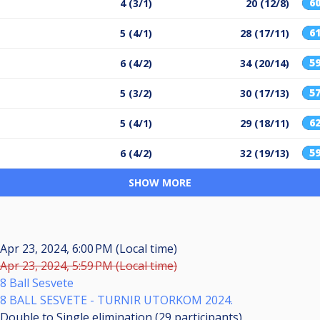
6
4 (3/1)
20 (12/8)
6
5 (4/1)
28 (17/11)
5
6 (4/2)
34 (20/14)
5
5 (3/2)
30 (17/13)
6
5 (4/1)
29 (18/11)
5
6 (4/2)
32 (19/13)
SHOW MORE
Apr 23, 2024, 6:00 PM (Local time)
Apr 23, 2024, 5:59 PM (Local time)
8 Ball Sesvete
8 BALL SESVETE - TURNIR UTORKOM 2024.
Double to Single elimination (29
participants
)