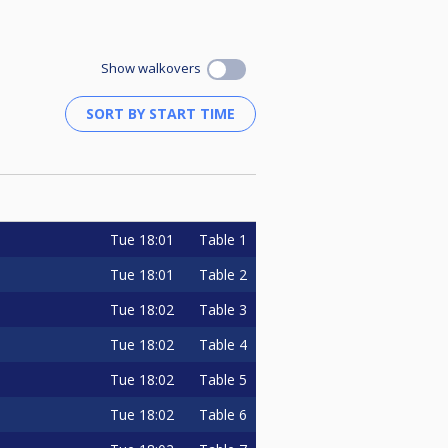
Show walkovers
lkohol tijekom igre.
ina susreta, voditelji u interesu
a na scoreboard koja će označiti
reta je dužan prijaviti rezultat na
Tue
18:01
Table 1
.
Tue
18:01
Table 2
Tue
18:02
Table 3
ova, upotreba mobitela i sl.) će
Tue
18:02
Table 4
Tue
18:02
Table 5
an datum ovisi o klupskom
Tue
18:02
Table 6