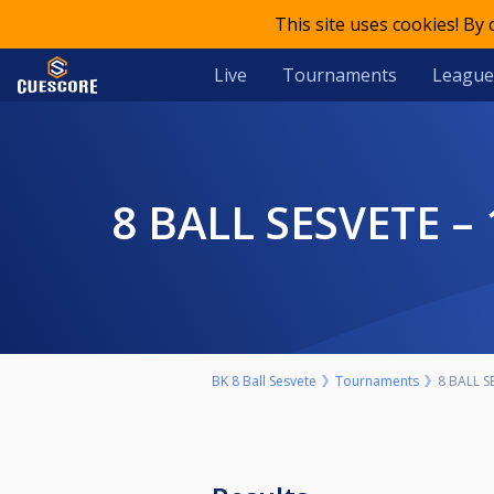
This site uses cookies! By
Live
Tournaments
League
8 BALL SESVETE 
BK 8 Ball Sesvete
Tournaments
8 BALL S