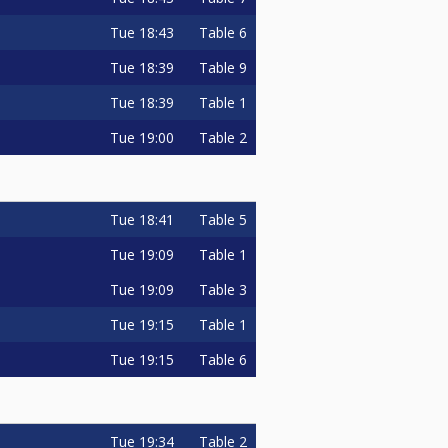
Tue
18:43
Table 6
Tue
18:39
Table 9
l sa bijelom kuglom, gubi
Tue
18:39
Table 1
Tue
19:00
Table 2
Tue
18:41
Table 5
l sa bijelom kuglom, gubi
Tue
19:09
Table 1
 biti zadnja kugla.
Tue
19:09
Table 3
Tue
19:15
Table 1
Tue
19:15
Table 6
Tue
19:34
Table 2