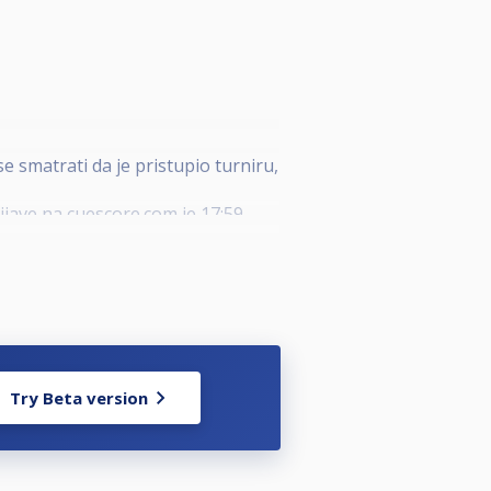
se smatrati da je pristupio turniru,
ijave na cuescore.com je 17:59
Try Beta version
rajanja turnira gubi susret.
plikacije.