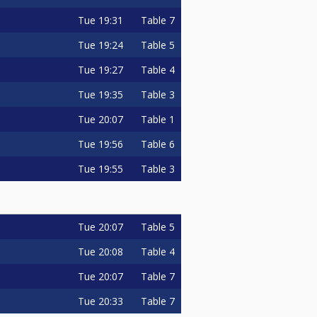
Tue
19:31
Table 7
Tue
19:24
Table 5
Tue
19:27
Table 4
Tue
19:35
Table 3
Tue
20:07
Table 1
Tue
19:56
Table 6
i.
Tue
19:55
Table 3
Tue
20:07
Table 5
Tue
20:08
Table 4
Tue
20:07
Table 7
Tue
20:33
Table 7