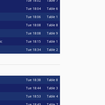
e u slučaju nedolaska natjecatelji
Tue
18:02
Table 7
Tue
18:04
Table 6
ru turnira)
Tue
18:06
Table 1
Tue
18:08
Table 8
dnika turnira 70% i na 30% za
Tue
18:08
Table 9
olufinaliste, u omjeru 50% za
Tue
18:15
Table 1
ic
Tue
18:34
Table 2
h (ovisno o rasporedu susreta).
odabirem putem aplikacije.
 u sljedeći CHALLENGE istog tipa.
Tue
18:38
Table 8
Tue
18:44
Table 3
Tue
18:53
Table 4
Tue
18:43
Table 7