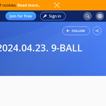
f cookies.
Read more..
Join for free
Sign in
FOLLOW
024.04.23. 9-BALL