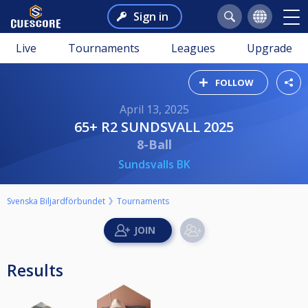
Sign in
Live
Tournaments
Leagues
Upgrade
FOLLOW
April 13, 2025
65+ R2 SUNDSVALL 2025
8-Ball
Sundsvalls BK
Svenska Biljardförbundet
Tournaments
Results