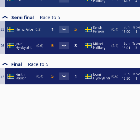
Hallberg
14:07
4
Semi final
Race to
5
Sun
Table
Kenth
25
Heinz Falbe
0,2
0,4
Persson
15:00
1
Sun
Table
Jouni
Mikael
26
0,6
2,4
Hyrskylahti
Hallberg
15:01
3
Final
Race to
5
Sun
Table
Kenth
Jouni
27
0,4
0,6
Persson
Hyrskylahti
15:50
1