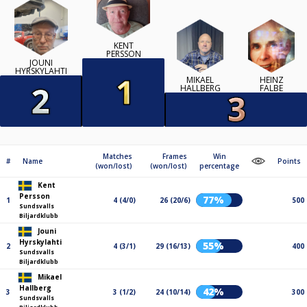
KENT
PERSSON
JOUNI
HYRSKYLAHTI
MIKAEL
HEINZ
HALLBERG
FALBE
Matches
Frames
Win
#
Name
Points
(won/lost)
(won/lost)
percentage
Kent
Persson
77%
1
4 (4/0)
26 (20/6)
500
Sundsvalls
Biljardklubb
Jouni
Hyrskylahti
55%
2
4 (3/1)
29 (16/13)
400
Sundsvalls
Biljardklubb
Mikael
Hallberg
42%
3
3 (1/2)
24 (10/14)
300
Sundsvalls