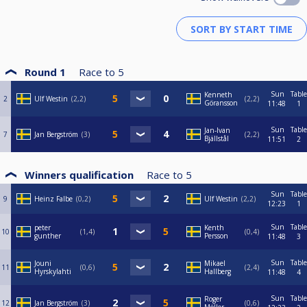
Round 1
Race to
5
Sun
Table
Kenneth
2
Ulf Westin
2,2
2,2
Göransson
11:48
1
Sun
Table
Jan-Ivan
7
Jan Bergström
3
2,2
Bjällstål
11:51
2
Winners qualification
Race to
5
Sun
Table
9
Heinz Falbe
0,2
Ulf Westin
2,2
12:23
1
Sun
Table
peter
Kenth
10
1,4
0,4
gunther
Persson
11:48
3
Sun
Table
Jouni
Mikael
11
0,6
2,4
Hyrskylahti
Hallberg
11:48
4
Sun
Table
Roger
12
Jan Bergström
3
0,6