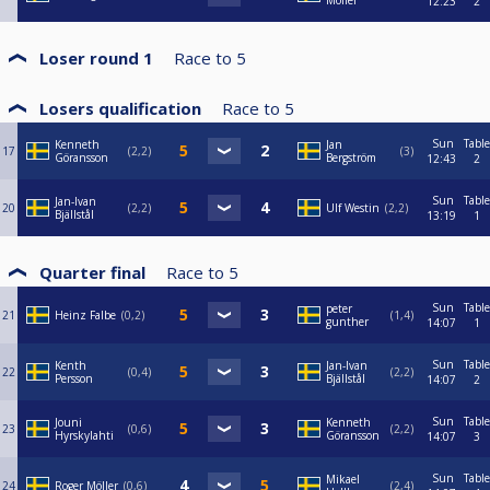
Möller
12:23
2
Loser round 1
Race to
5
Losers qualification
Race to
5
Sun
Table
Kenneth
Jan
17
2,2
3
Göransson
Bergström
12:43
2
Sun
Table
Jan-Ivan
20
2,2
Ulf Westin
2,2
Bjällstål
13:19
1
Quarter final
Race to
5
Sun
Table
peter
21
Heinz Falbe
0,2
1,4
gunther
14:07
1
Sun
Table
Kenth
Jan-Ivan
22
0,4
2,2
Persson
Bjällstål
14:07
2
Sun
Table
Jouni
Kenneth
23
0,6
2,2
Hyrskylahti
Göransson
14:07
3
Sun
Table
Mikael
24
Roger Möller
0,6
2,4