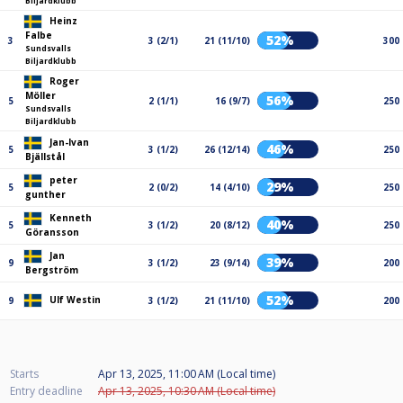
Biljardklubb
Heinz
Falbe
52%
3
3 (2/1)
21 (11/10)
300
Sundsvalls
Biljardklubb
Roger
Möller
56%
5
2 (1/1)
16 (9/7)
250
Sundsvalls
Biljardklubb
Jan-Ivan
46%
5
3 (1/2)
26 (12/14)
250
Bjällstål
peter
29%
5
2 (0/2)
14 (4/10)
250
gunther
Kenneth
40%
5
3 (1/2)
20 (8/12)
250
Göransson
Jan
39%
9
3 (1/2)
23 (9/14)
200
Bergström
52%
Ulf Westin
9
3 (1/2)
21 (11/10)
200
Starts
Apr 13, 2025, 11:00 AM (Local time)
Entry deadline
Apr 13, 2025, 10:30 AM (Local time)