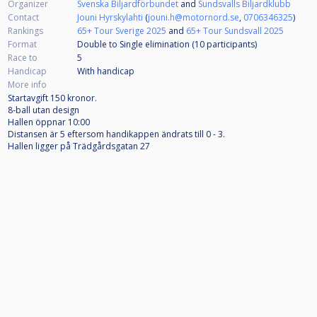
Organizer
Svenska Biljardförbundet
and
Sundsvalls Biljardklubb
Contact
Jouni Hyrskylahti
(
jouni.h@motornord.se
,
0706346325
)
Rankings
65+ Tour Sverige 2025
and
65+ Tour Sundsvall 2025
Format
Double to Single elimination (10
participants
)
Race to
5
Handicap
With handicap
More info
Startavgift 150 kronor.
8-ball utan design
Hallen öppnar 10:00
Distansen är 5 eftersom handikappen ändrats till 0 - 3.
Hallen ligger på Trädgårdsgatan 27