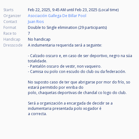
Starts
Feb 22, 2025, 9:45 AM
until
Feb 23, 2025 (Local time)
Organizer
Asociación Gallega De Billar Pool
Contact
Juan Rios
Format
Double to Single elimination (29
participants
)
Race to
7
Handicap
No handicap
Dresscode
A indumentaria requerida será a seguinte:
- Calzado oscuro e, en caso de ser deportivo, negro na súa
totalidade.
- Pantalón oscuro de vestir, non vaqueiro.
- Camisa ou polo con escudo do club ou da federación.
No suposto caso de ter que abrigarse por mor do frío, so
estará permitido por enriba do
polo, chaquetas deportivas de chandal co logo do club.
Será a organización a encargada de decidir se a
indumentaria presentada polo xogador é
a correcta.