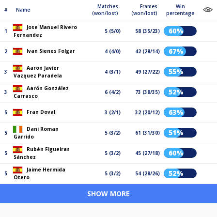
Matches
Frames
Win
#
Name
(won/lost)
(won/lost)
percentage
Jose Manuel Rivero
60%
1
5 (5/0)
58 (35/23)
Fernandez
67%
Ivan Sienes Folgar
2
4 (4/0)
42 (28/14)
Aaron Javier
55%
3
4 (3/1)
49 (27/22)
Vazquez Paradela
Aarón González
52%
3
6 (4/2)
73 (38/35)
Carrasco
63%
Fran Doval
5
3 (2/1)
32 (20/12)
Dani Roman
51%
5
5 (3/2)
61 (31/30)
Garrido
Rubén Figueiras
60%
5
5 (3/2)
45 (27/18)
Sánchez
Jaime Hermida
52%
5
5 (3/2)
54 (28/26)
Otero
SHOW MORE