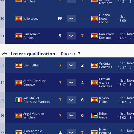
Sanchez
14:31
5
Martínez
Luciano
Sat
30
Julio López
Novoa
15:00
Conde
Sat
Table
Luís Ferreiro
Iván Varela
31
Ferrares
Domarco
14:57
2
Losers qualification
Race to
7
Sat
Table
Verónica
33
David Albán
González
15:27
5
Cristian
Sat
Table
Aarón González
34
Álvarez
Carrasco
15:47
3
González
Sat
Table
Jose Miguel
Ignacio
35
González Martínez
Freire
16:02
4
Sat
Table
Angel Valarezo
Felipe
36
Sanchez
García
16:02
1
Jaime
Sat
Table
Juan Antonio
37
Hermida