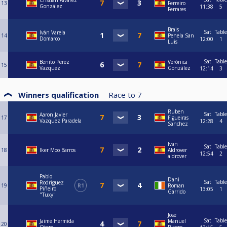
Cristian Álvarez
13
Ferreiro
González
11:38
5
Ferrares
Brais
Sat
Table
Iván Varela
14
Penela San
Domarco
12:00
1
Luis
Sat
Table
Benito Perez
Verónica
15
Vazquez
González
12:14
3
Winners qualification
Race to
7
Ruben
Sat
Table
Aaron Javier
17
Figueiras
Vazquez Paradela
12:28
4
Sanchez
Ivan
Sat
Table
18
Iker Moo Barros
Aldrover
12:54
2
aldrover
Pablo
Dani
Sat
Table
Rodriguez
19
R1
Roman
Piñeiro
13:05
1
Garrido
"Tuxy"
Jose
Sat
Table
Jaime Hermida
Manuel
20