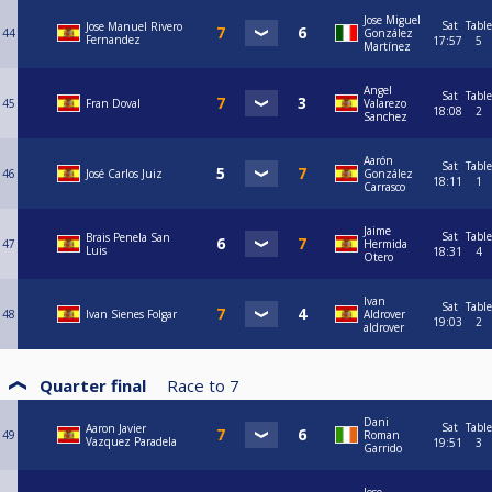
Jose Miguel
Sat
Table
Jose Manuel Rivero
44
González
Fernandez
17:57
5
Martínez
Angel
Sat
Table
45
Fran Doval
Valarezo
18:08
2
Sanchez
Aarón
Sat
Table
46
José Carlos Juiz
González
18:11
1
Carrasco
Jaime
Sat
Table
Brais Penela San
47
Hermida
Luis
18:31
4
Otero
Ivan
Sat
Table
48
Ivan Sienes Folgar
Aldrover
19:03
2
aldrover
Quarter final
Race to
7
Dani
Sat
Table
Aaron Javier
49
Roman
Vazquez Paradela
19:51
3
Garrido