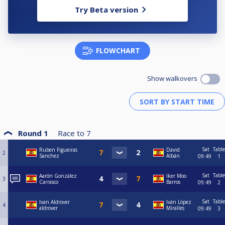
Try Beta version
FLOWCHART
Show walkovers
Round 1
Race to
7
Sat
Table
Ruben Figueiras
David
2
Sanchez
Albán
09:49
1
Sat
Table
Aarón González
Iker Moo
3
Carrasco
Barros
09:49
2
Sat
Table
Ivan Aldrover
Iván López
4
aldrover
Miralles
09:49
3