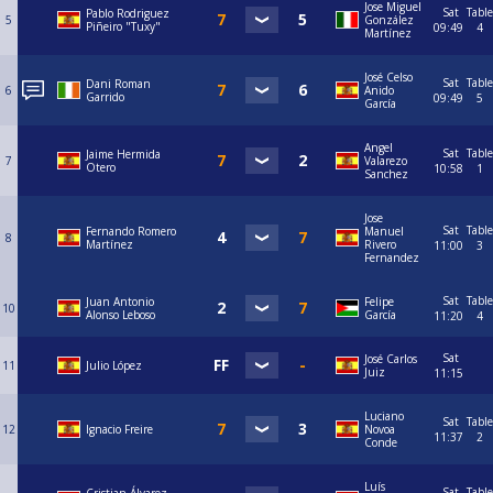
Jose Miguel
Sat
Table
Pablo Rodriguez
5
González
Piñeiro "Tuxy"
09:49
4
Martínez
José Celso
Sat
Table
Dani Roman
6
Anido
Garrido
09:49
5
García
Angel
Sat
Table
Jaime Hermida
7
Valarezo
Otero
10:58
1
Sanchez
Jose
Sat
Table
Fernando Romero
Manuel
8
Martínez
Rivero
11:00
3
Fernandez
Sat
Table
Juan Antonio
Felipe
10
Alonso Leboso
García
11:20
4
Sat
José Carlos
11
Julio López
Juiz
11:15
Luciano
Sat
Table
12
Ignacio Freire
Novoa
11:37
2
Conde
Luís
Sat
Table