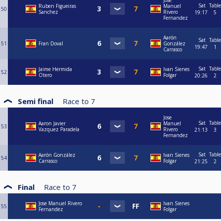
Jose
Sat
Table
Ruben Figueiras
Manuel
50
Sanchez
Rivero
19:17
5
Fernandez
Aarón
Sat
Table
51
Fran Doval
González
19:47
1
Carrasco
Sat
Table
Jaime Hermida
Ivan Sienes
52
Otero
Folgar
20:26
2
Semi final
Race to
7
Jose
Sat
Table
Aaron Javier
Manuel
53
Vazquez Paradela
Rivero
21:13
3
Fernandez
Sat
Table
Aarón González
Ivan Sienes
54
Carrasco
Folgar
21:25
2
Final
Race to
7
Jose Manuel Rivero
Ivan Sienes
55
Fernandez
Folgar