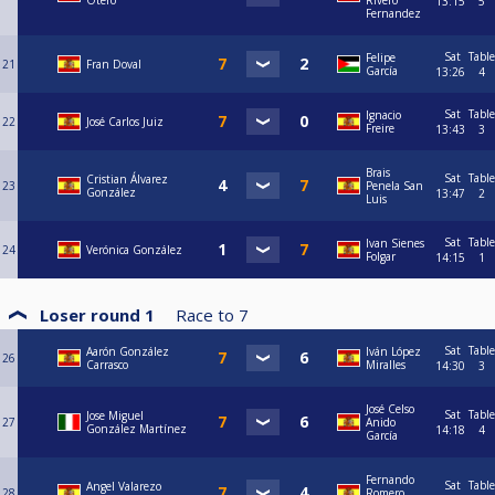
Otero
Rivero
13:15
5
Fernandez
Sat
Table
Felipe
21
Fran Doval
García
13:26
4
Sat
Table
Ignacio
22
José Carlos Juiz
Freire
13:43
3
Brais
Sat
Table
Cristian Álvarez
23
Penela San
González
13:47
2
Luis
Sat
Table
Ivan Sienes
24
Verónica González
Folgar
14:15
1
Loser round 1
Race to
7
Sat
Table
Aarón González
Iván López
26
Carrasco
Miralles
14:30
3
José Celso
Sat
Table
Jose Miguel
27
Anido
González Martínez
14:18
4
García
Fernando
Sat
Table
Angel Valarezo
28
Romero