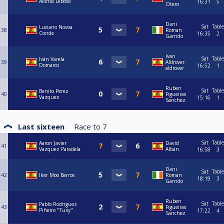
Alonso Leboso
16:31
5
Otero
Dani
Sat
Table
Luciano Novoa
38
Roman
Conde
16:35
2
Garrido
Ivan
Sat
Table
Iván Varela
39
Aldrover
Domarco
16:52
1
aldrover
Ruben
Sat
Table
Benito Perez
40
Figueiras
Vazquez
15:16
1
Sanchez
Last sixteen
Race to
7
Sat
Table
Aaron Javier
David
41
Vazquez Paradela
Albán
16:58
3
Dani
Sat
Table
42
Iker Moo Barros
Roman
18:19
3
Garrido
Ruben
Sat
Table
Pablo Rodriguez
43
Figueiras
Piñeiro "Tuxy"
17:22
4
Sanchez