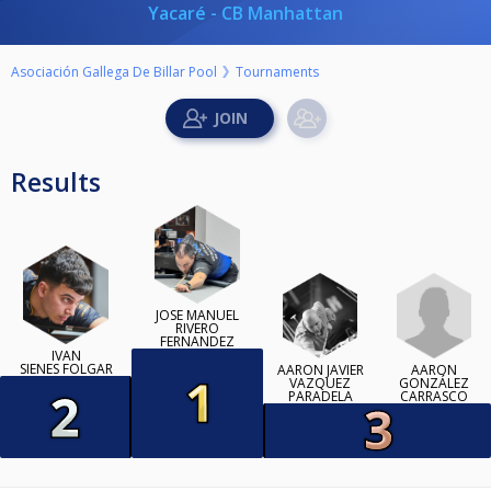
Yacaré - CB Manhattan
Asociación Gallega De Billar Pool
Tournaments
Results
JOSE MANUEL
RIVERO
FERNANDEZ
IVAN
SIENES FOLGAR
AARÓN
AARON JAVIER
GONZÁLEZ
VAZQUEZ
CARRASCO
PARADELA