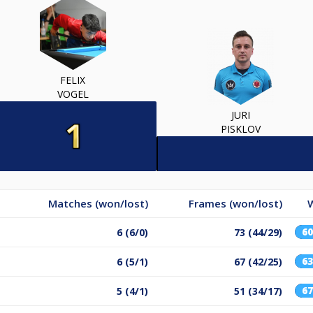
FELIX
VOGEL
JURI
PISKLOV
Matches (won/lost)
Frames (won/lost)
6
6 (6/0)
73 (44/29)
6
6 (5/1)
67 (42/25)
6
5 (4/1)
51 (34/17)