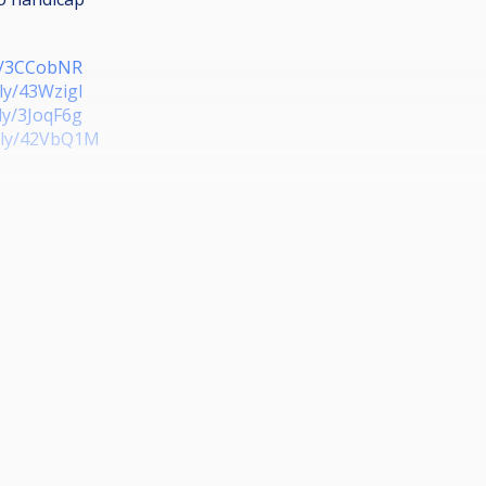
ly/3CCobNR
.ly/43WzigI
.ly/3JoqF6g
t.ly/42VbQ1M
//bit.ly/44eGZhX
ule Wechselbreak / 5 Gewinnspiele
 weiter.