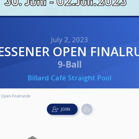
July 2, 2023
 GIESSENER OPEN FINALR
9-Ball
Billard Café Straight Pool
r Open Finalrunde