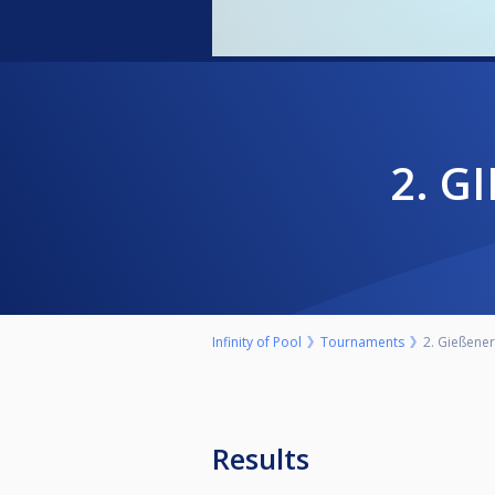
2.
Infinity of Pool
Tournaments
2. Gießene
Results