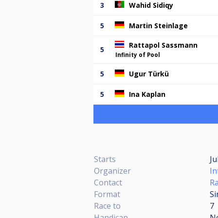
3
Wahid Sidiqy
5
Martin Steinlage
Rattapol Sassmann
5
Infinity of Pool
5
Ugur Türkü
5
Ina Kaplan
Starts
Ju
Organizer
In
Contact
R
Format
Si
Race to
7
Handicap
N