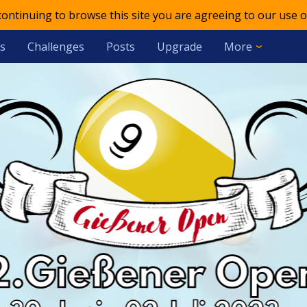
 continuing to browse this site you are agreeing to our use o
s
Challenges
Posts
Upgrade
More