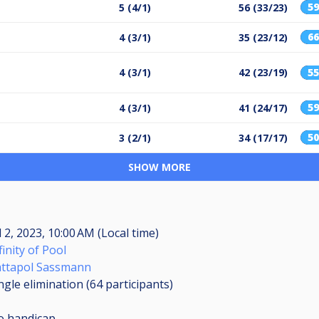
5
5 (4/1)
56 (33/23)
6
4 (3/1)
35 (23/12)
4 (3/1)
42 (23/19)
5
5
4 (3/1)
41 (24/17)
5
3 (2/1)
34 (17/17)
SHOW MORE
l 2, 2023, 10:00 AM (Local time)
finity of Pool
attapol Sassmann
ngle elimination (64
participants
)
o handicap