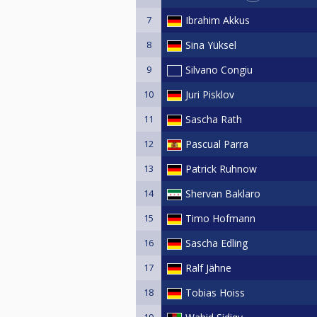
Turnierkleidung: gepflegt & leger
7
Ibrahim Akkus
Billard Café Straight Pool
Grünberger Str. 140, 35394 Gieße
8
Sina Yüksel
www.straight-pool.de
9
Silvano Congiu
In Zusammenarbeit mit Infinity of
10
Juri Pisklov
Genehmigungs-Nr.: DBU-9-Ball-2
11
Sascha Rath
12
Pascual Parra
13
Patrick Ruhnow
14
Shervan Baklaro
15
Timo Hofmann
16
Sascha Edling
17
Ralf Jähne
18
Tobias Hoiss