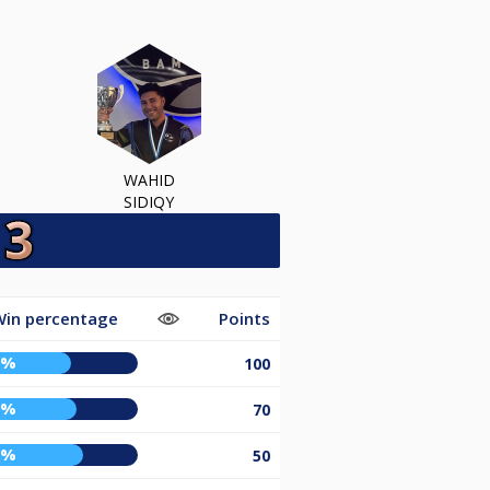
WAHID
SIDIQY
Win percentage
Points
0%
100
3%
70
7%
50