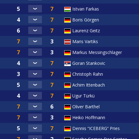
e
Istvan Farkas
n
Boris Görgen
Laurenz Geitz
 Pool
Maris Vartiks
023-002
Markus Messingschlager
Goran Stankovic
Christoph Rahn
Achim Ittenbach
Ugur Türkü
Oliver Barthel
Heiko Hoffmann
Dennis “ICEBERG“ Pries