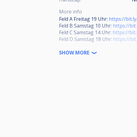
More info
Feld A Freitag 19 Uhr:
https://bit.
Feld B Samstag 10 Uhr:
https://bit
Feld C Samstag 14 Uhr:
https://bit
Feld D Samstag 18 Uhr:
https://bi
Finalrunde Sonntag 10 Uhr:
SHOW MORE
https:
2.Gießener Open
30. Juni - 02.Juli.2023
128er Feld
𝟕.𝟎𝟎𝟎€ 𝐆𝐞𝐬𝐚𝐦𝐭𝐩𝐫𝐞𝐢𝐬𝐠𝐞𝐥𝐝
𝟏.𝟎𝟎𝟎€ 𝐀𝐝𝐝𝐞𝐝 𝐌𝐨𝐧𝐞𝐲
Vorrunde
9 Ball/ 9 auf dem Spot/ Kitchen R
4er Gruppen die besten 2 kommen