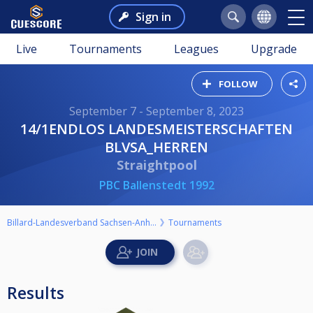
Sign in
Live
Tournaments
Leagues
Upgrade
FOLLOW
September 7 - September 8, 2023
14/1ENDLOS LANDESMEISTERSCHAFTEN
BLVSA_HERREN
Straightpool
PBC Ballenstedt 1992
Billard-Landesverband Sachsen-Anhalt e.V.
Tournaments
Results