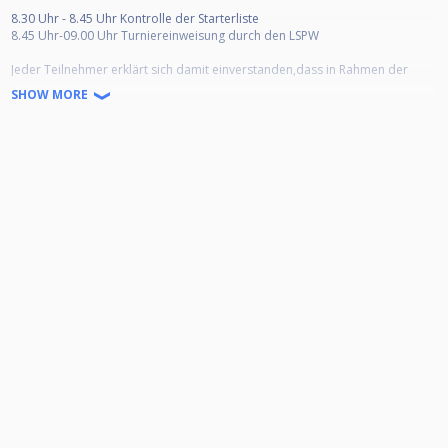
8.30 Uhr - 8.45 Uhr Kontrolle der Starterliste
8.45 Uhr-09.00 Uhr Turniereinweisung durch den LSPW
Jeder Teilnehmer erklärt sich damit einverstanden,dass in Rahmen der
Veranstaltung Bilder (bzw. Videoaufnahmen) veröffentlicht werden können.
SHOW MORE
LSPW Simone Böhnstedt