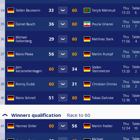
Thu
Table
34
Stefan Baumann
Tanjib Mahmud
13:23
6
Thu
Table
35
Daniel Bauch
Pouria Ghanei
11:53
7
Thu
Table
Michael
36
Matthias Stark
Falkenberg
11:56
4
Thu
Table
37
Mario Plewa
Martin Rumpf
13:20
7
Thu
Table
Jörn
Stefan
38
Katzenellenbogen
Steinmetzer
13:20
2
Thu
Table
39
Ronny Dubb
Christian Drinka
12:08
2
Thu
Table
40
Mario Schnell
Tobias Dahnke
12:36
1
Winners qualification
Race to
60
Thu
Table
41
Hannes Stiller
Martin Fiedler
12:34
10
Thu
Table
Michael