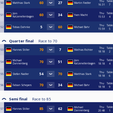
Thu
Table
50
Matthias Stark
Martin Fiedler
16:31
7
Thu
Table
Jörn
51
Yven Macht
Katzenellenbogen
15:53
4
Thu
Table
52
Tobias Dahnke
Michael Bahr
15:59
5
Quarter final
Race to
70
Thu
Table
53
Hannes Stiller
Mathias Richter
18:18
2
Thu
Table
Michael
Jörn
54
Dannenberg
Katzenellenbogen
18:18
4
Thu
Table
55
Stefan Nadler
Matthias Stark
18:18
6
Thu
Table
56
Fabian Schepers
Michael Bahr
18:18
9
Semi final
Race to
85
Thu
Table
Michael
57
Hannes Stiller
Dannenberg
20:48
1