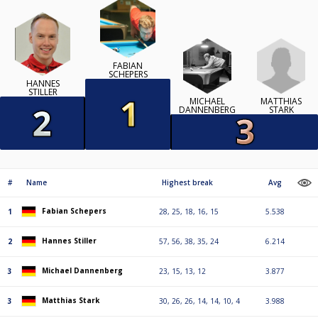
FABIAN
SCHEPERS
HANNES
STILLER
MATTHIAS
MICHAEL
STARK
DANNENBERG
#
Name
Highest break
Avg
Fabian Schepers
1
28, 25, 18, 16, 15
5.538
Hannes Stiller
2
57, 56, 38, 35, 24
6.214
Michael Dannenberg
3
23, 15, 13, 12
3.877
Matthias Stark
3
30, 26, 26, 14, 14, 10, 4
3.988