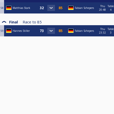
Thu
Table
58
Matthias Stark
Fabian Schepers
20:48
4
Final
Race to
85
Thu
Table
59
Hannes Stiller
Fabian Schepers
23:32
3