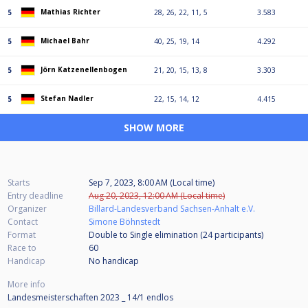
Mathias Richter
5
28, 26, 22, 11, 5
3.583
Michael Bahr
5
40, 25, 19, 14
4.292
Jörn Katzenellenbogen
5
21, 20, 15, 13, 8
3.303
Stefan Nadler
5
22, 15, 14, 12
4.415
SHOW MORE
Starts
Sep 7, 2023, 8:00 AM (Local time)
Entry deadline
Aug 20, 2023, 12:00 AM (Local time)
Organizer
Billard-Landesverband Sachsen-Anhalt e.V.
Contact
Simone Böhnstedt
Format
Double to Single elimination (24
participants
)
Race to
60
Handicap
No handicap
More info
Landesmeisterschaften 2023 _ 14/1 endlos