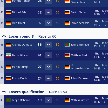
42
Mathias Richter
Dannenberg
14:19
1
Thu
Table
43
Michael Bahr
Stefan Nadler
12:07
5
Thu
Table
44
Yven Macht
Fabian Schepers
14:10
10
Loser round 3
Race to
60
Thu
Table
45
Andreas Quinque
Tanjib Mahmud
15:19
6
Thu
Table
46
Pouria Ghanei
Matthias Stark
14:49
2
Thu
Table
Jörn
47
Martin Rumpf
Katzenellenbogen
14:49
4
Thu
Table
48
Ronny Dubb
Tobias Dahnke
14:44
5
Losers qualification
Race to
60
Thu
Table
49
Tanjib Mahmud
Mathias Richter
16:42
6