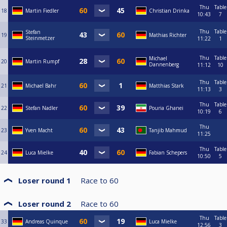
Thu
Table
18
Martin Fiedler
Christian Drinka
10:43
7
Thu
Table
Stefan
19
Mathias Richter
Steinmetzer
11:22
1
Thu
Table
Michael
20
Martin Rumpf
Dannenberg
11:12
10
Thu
Table
21
Michael Bahr
Matthias Stark
11:13
3
Thu
Table
22
Stefan Nadler
Pouria Ghanei
10:19
6
Thu
23
Yven Macht
Tanjib Mahmud
11:25
Thu
Table
24
Luca Mielke
Fabian Schepers
10:50
5
Loser round 1
Race to
60
Loser round 2
Race to
60
Thu
Table
33
Andreas Quinque
Luca Mielke
12:56
3