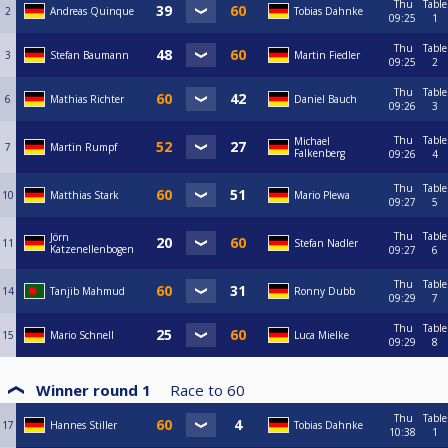
Thu
Table
2
Andreas Quinque
Tobias Dahnke
09:25
1
Thu
Table
3
Stefan Baumann
Martin Fiedler
09:25
2
Thu
Table
6
Mathias Richter
Daniel Bauch
09:26
3
Thu
Table
Michael
7
Martin Rumpf
Falkenberg
09:26
4
Thu
Table
10
Matthias Stark
Mario Plewa
09:27
5
Thu
Table
Jörn
11
Stefan Nadler
Katzenellenbogen
09:27
6
Thu
Table
14
Tanjib Mahmud
Ronny Dubb
09:29
7
Thu
Table
15
Mario Schnell
Luca Mielke
09:29
8
Winner round 1
Race to
60
Thu
Table
17
Hannes Stiller
Tobias Dahnke
10:38
1