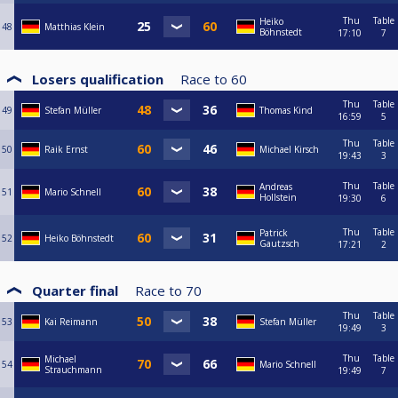
Thu
Table
Heiko
48
Matthias Klein
Böhnstedt
17:10
7
Losers qualification
Race to
60
Thu
Table
49
Stefan Müller
Thomas Kind
16:59
5
Thu
Table
50
Raik Ernst
Michael Kirsch
19:43
3
Thu
Table
Andreas
51
Mario Schnell
Hollstein
19:30
6
Thu
Table
Patrick
52
Heiko Böhnstedt
Gautzsch
17:21
2
Quarter final
Race to
70
Thu
Table
53
Kai Reimann
Stefan Müller
19:49
3
Thu
Table
Michael
54
Mario Schnell
Strauchmann
19:49
7