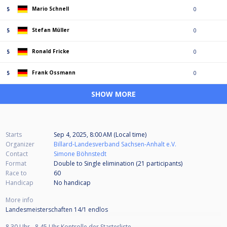
Mario Schnell
5
0
Stefan Müller
5
0
Ronald Fricke
5
0
Frank Ossmann
5
0
SHOW MORE
Starts
Sep 4, 2025, 8:00 AM (Local time)
Organizer
Billard-Landesverband Sachsen-Anhalt e.V.
Contact
Simone Böhnstedt
Format
Double to Single elimination (21
participants
)
Race to
60
Handicap
No handicap
More info
Landesmeisterschaften 14/1 endlos
8.30 Uhr - 8.45 Uhr Kontrolle der Starterliste