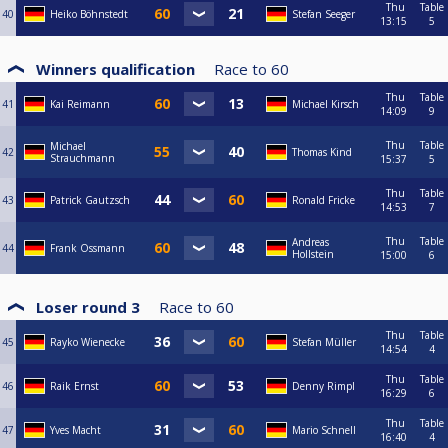
Thu
Table
40
Heiko Böhnstedt
Stefan Seeger
13:15
5
Winners qualification
Race to
60
Thu
Table
41
Kai Reimann
Michael Kirsch
14:09
9
Thu
Table
Michael
42
Thomas Kind
Strauchmann
15:37
5
Thu
Table
43
Patrick Gautzsch
Ronald Fricke
14:53
7
Thu
Table
Andreas
44
Frank Ossmann
Hollstein
15:00
6
Loser round 3
Race to
60
Thu
Table
45
Rayko Wienecke
Stefan Müller
14:54
4
Thu
Table
46
Raik Ernst
Denny Rimpl
16:29
6
Thu
Table
47
Yves Macht
Mario Schnell
16:40
4