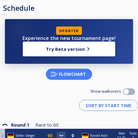
Schedule
UPDATED
Experience the new tournament page!
Try Beta version
FLOWCHART
Show walkovers
Round 1
Race to
60
Wed
Table
2
Stefan Seeger
Ronald Koch
12:20
1