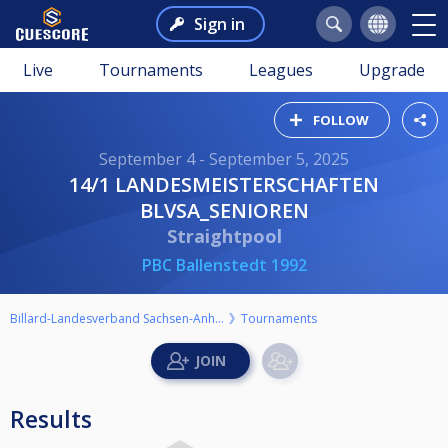
Sign in
Live
Tournaments
Leagues
Upgrade
FOLLOW
September 4 - September 5, 2025
14/1 LANDESMEISTERSCHAFTEN
BLVSA_SENIOREN
Straightpool
PBC Ballenstedt 1992
Billard-Landesverband Sachsen-Anhalt e.V.
Tournaments
Results