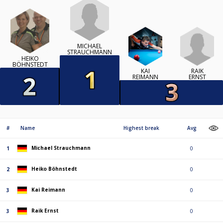
MICHAEL
STRAUCHMANN
HEIKO
BÖHNSTEDT
RAIK
KAI
ERNST
REIMANN
#
Name
Highest break
Avg
Michael Strauchmann
1
0
Heiko Böhnstedt
2
0
Kai Reimann
3
0
Raik Ernst
3
0