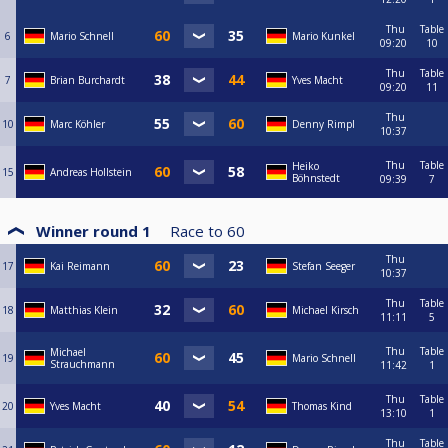
Thu
Table
6
Mario Schnell
Mario Kunkel
09:20
10
Thu
Table
7
Brian Burchardt
Yves Macht
09:20
11
Thu
10
Marc Köhler
Denny Rimpl
10:37
Thu
Table
Heiko
15
Andreas Hollstein
Böhnstedt
09:39
7
Winner round 1
Race to
60
Thu
17
Kai Reimann
Stefan Seeger
10:37
Thu
Table
18
Matthias Klein
Michael Kirsch
11:11
5
Thu
Table
Michael
19
Mario Schnell
Strauchmann
11:42
1
Thu
Table
20
Yves Macht
Thomas Kind
13:10
1
Thu
Table