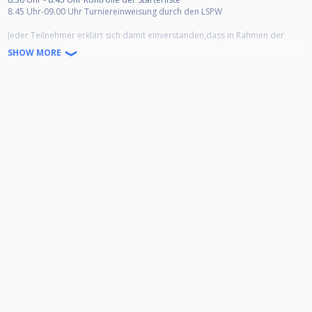
8.45 Uhr-09.00 Uhr Turniereinweisung durch den LSPW
Jeder Teilnehmer erklärt sich damit einverstanden,dass in Rahmen der
Veranstaltung Bilder (bzw. Videoaufnahmen) veröffentlicht werden können.
SHOW MORE
LSPW Simone Böhnstedt