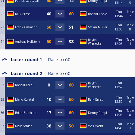
21
Patrick Gautzsch
Denny Rimpl
13:14
5
Thu
Table
22
Raik Ernst
Ronald Fricke
11:44
2
Thu
Table
23
Frank Ossmann
Stefan Müller
12:00
8
Thu
Table
Rayko
24
Andreas Hollstein
Wienecke
12:06
4
Loser round 1
Race to
60
Loser round 2
Race to
60
Thu
Rayko
33
Ronald Koch
Wienecke
13:57
Thu
Table
35
Mario Kunkel
Raik Ernst
13:57
6
Thu
Table
36
Brian Burchardt
Denny Rimpl
14:06
8
Thu
Table
37
Marc Köhler
Yves Macht
14:46
1