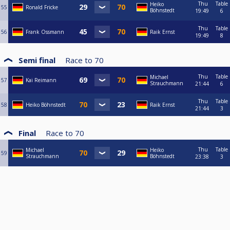
Thu
Table
Heiko
55
Ronald Fricke
Böhnstedt
19:49
6
Thu
Table
56
Frank Ossmann
Raik Ernst
19:49
8
Semi final
Race to
70
Thu
Table
Michael
57
Kai Reimann
Strauchmann
21:44
6
Thu
Table
58
Heiko Böhnstedt
Raik Ernst
21:44
3
Final
Race to
70
Thu
Table
Michael
Heiko
59
Strauchmann
Böhnstedt
23:38
3