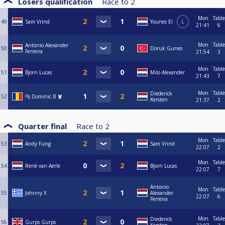
Losers qualification
Race to
2
Mon
Table
49
Sam Vrind
Younes El
L
21:41
6
Mon
Table
Antonio Alexander
50
Doruk Gunes
Ferreira
21:54
3
Mon
Table
51
Bjorn Lucas
Milo Alexander
21:43
7
Mon
Table
Diederick
52
🐆 Dominic B 🦞
Kersten
21:37
2
Quarter final
Race to
2
Mon
Table
53
Andy Fung
Sam Vrind
22:07
2
Mon
Table
54
René van Aerle
Bjorn Lucas
22:07
7
Antonio
Mon
Table
55
Johnny X
Alexander
22:07
6
Ferreira
Mon
Table
Diederick
56
Gurps Gurps