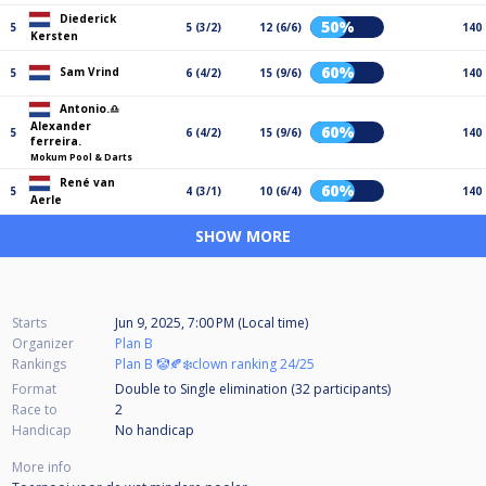
Diederick
50%
5
5 (3/2)
12 (6/6)
140
Kersten
60%
Sam Vrind
5
6 (4/2)
15 (9/6)
140
Antonio.♎️
Alexander
60%
5
6 (4/2)
15 (9/6)
140
ferreira.
Mokum Pool & Darts
René van
60%
5
4 (3/1)
10 (6/4)
140
Aerle
SHOW MORE
Starts
Jun 9, 2025, 7:00 PM (Local time)
Organizer
Plan B
Rankings
Plan B 🤡🍂❄️clown ranking 24/25
Format
Double to Single elimination (32
participants
)
Race to
2
Handicap
No handicap
More info