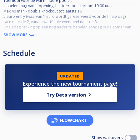
Toernooi voor de wat mindere pooler.
Inspelen mag vanaf opening, het toernooi start om 19:00 uur.
Max 40 man - double knockout tot laatste 16
5 euro entry (waarvan 1 euro wordt gereserveerd voor de finale dag)
race naar de 2, vanaf kwartfinale eventueel naar de 3.
Finaledag ranking op een nog nader te bepalen zondag in de zomer van
2025
SHOW MORE
De top 32 mag meedoen aan de finale dag (minimaal 10 deelnames) . Je
wordt geplaatst in het schema aan de hand van je ranking.
inschrijving opent altijd pas de dinsdagochtend vóór het desbetreffende
Schedule
toernooi.
UPDATED
Experience the new tournament page!
Try Beta version
FLOWCHART
Show walkovers