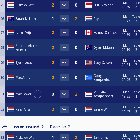
Mon
Table
25
Riska de Wit
Lulu Noviane
20:08
4
Mon
Table
26
Sarah McLean
Ray L
19:47
7
Mon
Table
27
Julian Wijn
Konrad Zielinski
19:59
3
Mon
Table
Antonio Alexander
28
Dylan McLean
Ferreira
20:19
3
Mon
Table
29
Bjorn Lucas
Stacy Carson
20:21
7
Mon
Table
George
30
Max Anholt
Rampavilas
20:05
3
Mon
Table
Michelle
31
Max Power
L
Konijnenberg
19:53
1
Mon
Table
32
Reza Ansari
Sanne W
19:47
3
Loser round 2
Race to
2
Mon
Table
33
Riska de Wit
Sam Vrind
20:47
2