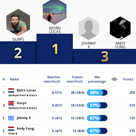
BJORN
LUCAS
GURPS
JOHNNY
ANDY
X
FUNG
Matches
Frames
Win
#
Name
Points
(won/lost)
(won/lost)
percentage
Bjorn Lucas
80%
1
8 (7/1)
20 (16/4)
250
Mokum Pool & Darts
Gurps
67%
2
6 (5/1)
18 (12/6)
210
Mokum Pool & Darts
67%
Johnny X
3
5 (4/1)
15 (10/5)
175
Andy Fung
67%
3
5 (4/1)
12 (8/4)
175
Plan B