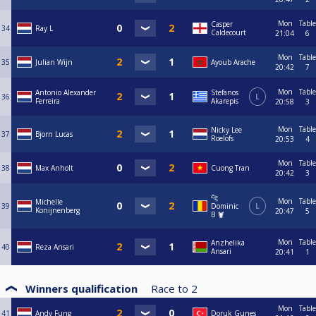
Mon
Table
Casper
34
Ray L
Caldecourt
21:04
6
Mon
Table
35
Julian Wijn
Ayoub Arache
20:42
7
Mon
Table
Antonio Alexander
Stefanos
36
L
Ferreira
Akarepis
20:58
3
Mon
Table
Nicky Lee
37
Bjorn Lucas
Roelofs
20:53
4
Mon
Table
38
Max Anholt
Cuong Tran
20:42
3
🐆
Mon
Table
Michelle
39
Dominic
L
Konijnenberg
20:47
5
B 🦞
Mon
Table
Anzhelika
40
Reza Ansari
Ansari
20:41
1
Winners qualification
Race to
2
Mon
Table
41
Andy Fung
Doruk Gunes