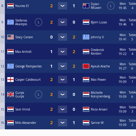
Mon
Table
Dylan
8
Younes El
L
McLean
19:45
4
Mon
Table
Stefanos
9
L
Bjorn Lucas
Akarepis
19:46
6
Mon
Table
10
Stacy Carson
Johnny X
19:41
5
Mon
Table
Diederick
11
Max Anholt
Kersten
19:22
4
Mon
Table
12
George Rampavilas
Ayoub Arache
19:27
6
Mon
Table
13
Casper Caldecourt
Max Power
19:09
1
Mon
Table
Gurps
Michelle
14
L
Gurps
Konijnenberg
19:09
6
Mon
Table
15
Sam Vrind
Reza Ansari
19:09
3
Mon
Table
16
Milo Alexander
Sanne W
19:09
2