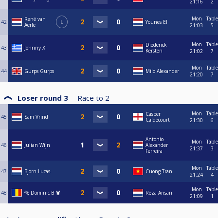
21:16
2
Mon
Table
René van
42
L
Younes El
Aerle
21:03
5
Mon
Table
Diederick
43
Johnny X
Kersten
21:02
7
Mon
Table
44
Gurps Gurps
Milo Alexander
21:20
7
Loser round 3
Race to
2
Mon
Table
Casper
45
Sam Vrind
Caldecourt
21:30
6
Antonio
Mon
Table
46
Julian Wijn
Alexander
21:37
3
Ferreira
Mon
Table
47
Bjorn Lucas
Cuong Tran
21:24
4
Mon
Table
48
🐆 Dominic B 🦞
Reza Ansari
21:09
1