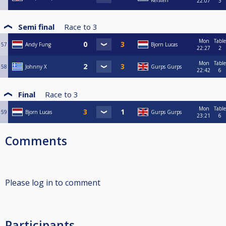
Kersten
22:07
3
Semi final
Race to
3
Mon
Table
57
Andy Fung
Bjorn Lucas
22:27
2
Mon
Table
58
Johnny X
Gurps Gurps
22:42
6
Final
Race to
3
Mon
Table
59
Bjorn Lucas
Gurps Gurps
23:21
6
Comments
Please log in to comment
Participants