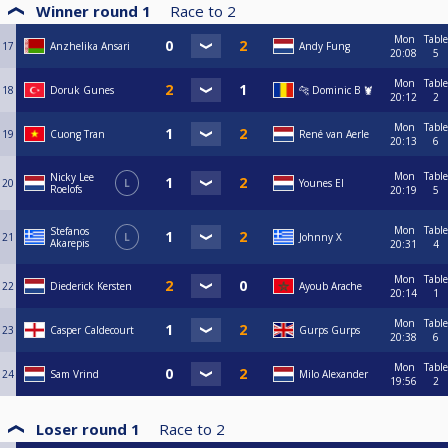
Winner round 1
Race to
2
Mon
Table
17
Anzhelika Ansari
Andy Fung
20:08
5
Mon
Table
18
Doruk Gunes
🐆 Dominic B 🦞
20:12
2
Mon
Table
19
Cuong Tran
René van Aerle
20:13
6
Mon
Table
Nicky Lee
20
L
Younes El
Roelofs
20:19
5
Mon
Table
Stefanos
21
L
Johnny X
Akarepis
20:31
4
Mon
Table
22
Diederick Kersten
Ayoub Arache
20:14
1
Mon
Table
23
Casper Caldecourt
Gurps Gurps
20:38
6
Mon
Table
24
Sam Vrind
Milo Alexander
19:56
2
Loser round 1
Race to
2