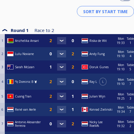
Round 1
Race to
2
Mon
Table
1
Anzhelika Ansari
Riska de Wit
19:33
1
Mon
Table
2
Lulu Noviane
Andy Fung
19:10
4
Mon
Table
3
Sarah McLean
Doruk Gunes
19:10
5
Mon
Table
4
🐆 Dominic B 🦞
Ray L
L
19:10
7
Mon
Table
5
Cuong Tran
Julian Wijn
19:25
3
Mon
Table
6
René van Aerle
Konrad Zielinski
19:34
7
Mon
Table
Antonio Alexander
Nicky Lee
7
Ferreira
Roelofs
19:32
2