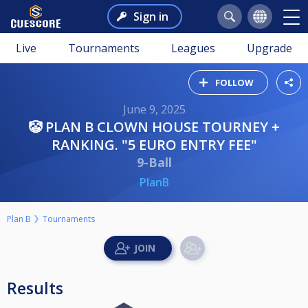
Sign in
Live
Tournaments
Leagues
Upgrade
FOLLOW
June 9, 2025
🤡 PLAN B CLOWN HOUSE TOURNEY +
RANKING. "5 EURO ENTRY FEE"
9-Ball
PlanB
Plan B
Tournaments
Results