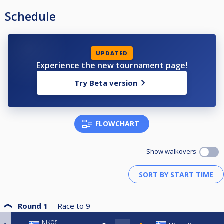
🔹BENATOS BILLIARDS🔹
Schedule
✅️Predator Cloth Arcadia
✅️Balls Predator Arcos ll
UPDATED
✅Σπάσιμο εναλλάξ στα 9 νικηφόρα παιχνίδια.
Experience the new tournament page!
🟥Accommodation suggestions / Προτάσεις διαμονής:
Try Beta version
1. akraion.com +302108040412
2.
http://acropol.gr/
+302106826650
FLOWCHART
Δηλώσεις συμμετοχής:
-Απευθείας εγγραφή στο cuescore.
Show walkovers
-Mε SMS στον Panos Damilatis
-Με τηλ στον Panos Damilatis 6944 555 733
Round 1
Race to
9
ΝΙΚΟΣ