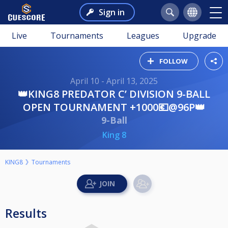
Sign in
Live
Tournaments
Leagues
Upgrade
FOLLOW
April 10 - April 13, 2025
👑KING8 PREDATOR C’ DIVISION 9-BALL
OPEN TOURNAMENT +1000💶@96P👑
9-Ball
King 8
KING8
Tournaments
Results