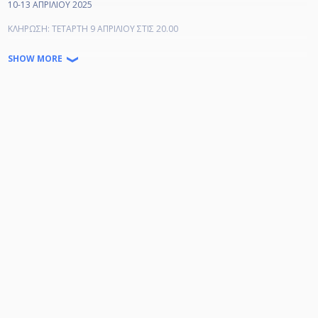
10-13 ΑΠΡΙΛΙΟΥ 2025
ΚΛΗΡΩΣΗ: ΤΕΤΑΡΤΗ 9 ΑΠΡΙΛΙΟΥ ΣΤΙΣ 20.00
ΕΠΑΘΛΑ: ΣΥΜΜΕΤΟΧΕΣ +1000💶 στους 96 αθλητές
SHOW MORE
Αναλογικά:
+700💶 στους 70 αθλητές
+500💶 στους 60 αθλητές
+400💶 στους 50 αθλητές
+300💶 στους 40 αθλητές
+200💶 στους 32 αθλητές
🟩Extra Bonus King8:
Καλύτεροι Δ´:
Από 10 αθλητές Δ κ πάνω οι 2 καλύτεροι θα λάβουν από 40💶
Από 1 έως 9 ο καλύτερος Δ θα λάβει 40💶
Συμμετοχές:
Γ' 40 Ευρώ
Δ' 20 Ευρώ
E’ 10 Ευρώ
SPONSORED BY PREDATOR CUES🔥🔥