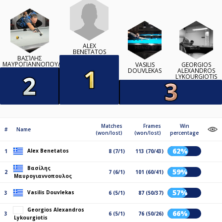
ALEX
BENETATOS
ΒΑΣΊΛΗΣ
ΜΑΥΡΟΓΙΑΝΝΟΠΟΥΛΟΣ
VASILIS
GEORGIOS
DOUVLEKAS
ALEXANDROS
LYKOURGIOTIS
Matches
Frames
Win
#
Name
(won/lost)
(won/lost)
percentage
62%
Alex Benetatos
1
8 (7/1)
113 (70/43)
Βασίλης
59%
2
7 (6/1)
101 (60/41)
Μαυρογιαννοπουλος
57%
Vasilis Douvlekas
3
6 (5/1)
87 (50/37)
Georgios Alexandros
66%
3
6 (5/1)
76 (50/26)
Lykourgiotis