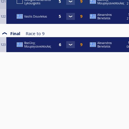
121
Lykourgiotis
Μαυρογιαννοπουλος
2
Alexandros
122
Vasilis Douvlekas
Benetatos
2
Final
Race to
9
Βασίλης
Alexandros
123
Μαυρογιαννοπουλος
Benetatos
0