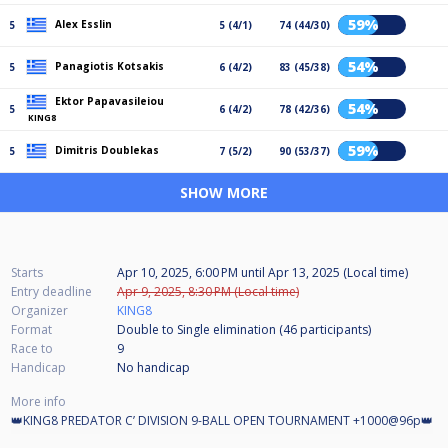
59%
Alex Esslin
5
5 (4/1)
74 (44/30)
54%
Panagiotis Kotsakis
5
6 (4/2)
83 (45/38)
Ektor Papavasileiou
54%
5
6 (4/2)
78 (42/36)
KING8
59%
Dimitris Doublekas
5
7 (5/2)
90 (53/37)
SHOW MORE
Starts
Apr 10, 2025, 6:00 PM
until
Apr 13, 2025 (Local time)
Entry deadline
Apr 9, 2025, 8:30 PM (Local time)
Organizer
KING8
Format
Double to Single elimination (46
participants
)
Race to
9
Handicap
No handicap
More info
👑KING8 PREDATOR C’ DIVISION 9-BALL OPEN TOURNAMENT +1000@96p👑