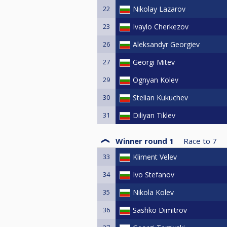
22
Nikolay Lazarov
23
Ivaylo Cherkezov
26
Aleksandyr Georgiev
27
Georgi Mitev
29
Ognyan Kolev
30
Stelian Kukuchev
31
Diliyan Tiklev
Winner round 1
Race to
7
33
Kliment Velev
34
Ivo Stefanov
35
Nikola Kolev
36
Sashko Dimitrov