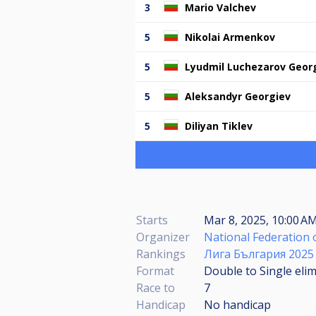
3
Mario Valchev
5
Nikolai Armenkov
5
Lyudmil Luchezarov Geor
5
Aleksandyr Georgiev
5
Diliyan Tiklev
Starts
Mar 8, 2025, 10:00 A
Organizer
National Federation o
Rankings
Лига България 2025
Format
Double to Single eli
Race to
7
Handicap
No handicap