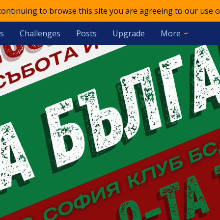
 continuing to browse this site you are agreeing to our use o
s
Challenges
Posts
Upgrade
More