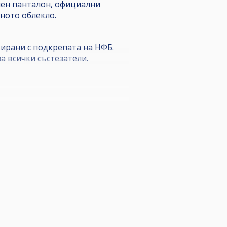
ален панталон, официални
ното облекло.
зирани с подкрепата на НФБ.
а всички състезатели.
н панталон, официални обувки
е бъде отделена за