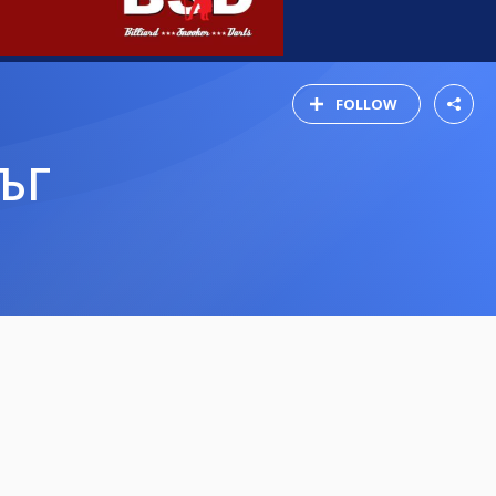
FOLLOW
РЪГ