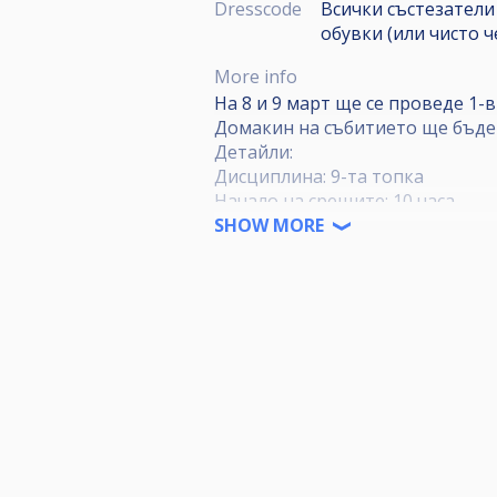
Dresscode
Всички състезатели
обувки (или чисто 
More info
На 8 и 9 март ще се проведе 1-
Домакин на събитието ще бъде к
Детайли:
Дисциплина: 9-та топка
Начало на срещите: 10 часа
Такси за участие:
SHOW MORE
Дивизия А – 60 лв.
Дивизия Б – 50 лв.
Жени и юноши – 30 лв.
Некартотекирани състезатели - 
Рейсовете ще се определят в де
Брейк: разменен
Дрескод: Всички състезатели з
(или чисто черни маратонки). 
Награден фонд: Ще се сформира
организационни разходи (съдии,
Записване: Най-късно до 19:00 н