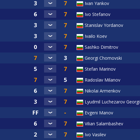
Ivan Yankov
Ivo Stefanov
Stanislav Yordanov
Ivailo Koev
Sashko Dimitrov
Georgi Chomovski
Stefan Marinov
Radoslav Milanov
Nikolai Armenkov
Lyudmil Luchezarov Georgi
Evgeni Manov
Vilian Salambashev
Ivo Vasilev