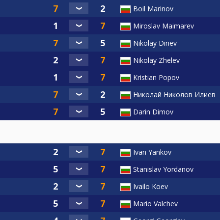
Boil Marinov
Miroslav Maimarev
Nikolay Dinev
Nikolay Zhelev
Kristian Popov
Николай Николов Илиев
Darin Dimov
Ivan Yankov
Stanislav Yordanov
Ivailo Koev
Mario Valchev