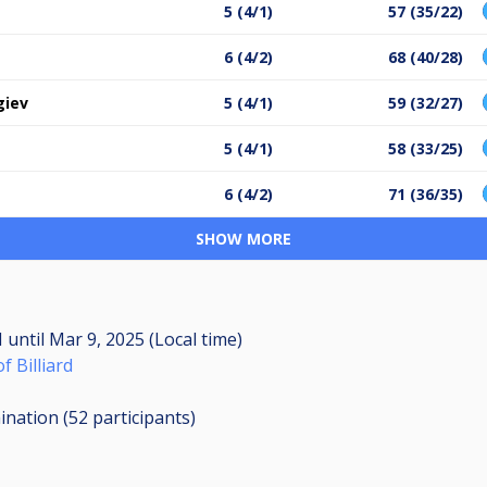
5 (4/1)
57 (35/22)
6 (4/2)
68 (40/28)
giev
5 (4/1)
59 (32/27)
5 (4/1)
58 (33/25)
6 (4/2)
71 (36/35)
SHOW MORE
M
until
Mar 9, 2025 (Local time)
f Billiard
mination (52
participants
)