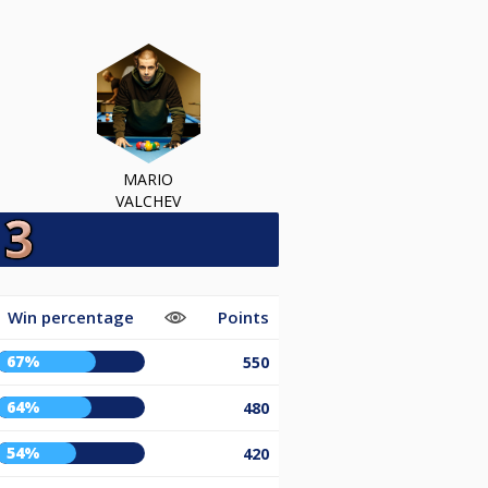
MARIO
VALCHEV
Win percentage
Points
67%
550
64%
480
54%
420