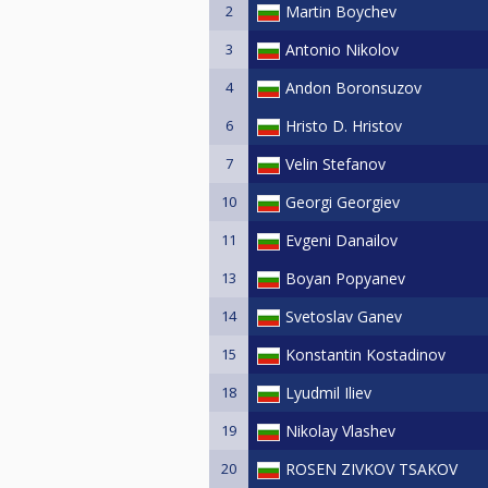
2
Martin Boychev
3
Antonio Nikolov
4
Andon Boronsuzov
6
Hristo D. Hristov
7
Velin Stefanov
10
Georgi Georgiev
11
Evgeni Danailov
13
Boyan Popyanev
14
Svetoslav Ganev
15
Konstantin Kostadinov
18
Lyudmil Iliev
19
Nikolay Vlashev
20
ROSEN ZIVKOV TSAKOV