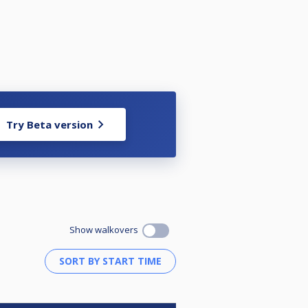
убният ръководител изпраща
мена, дата на раждане и
Try Beta version
Show walkovers