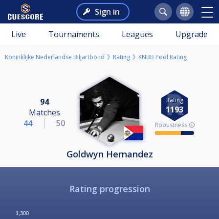
Sign in
Live
Tournaments
Leagues
Upgrade
Koninklijke Nederlandse Biljartbond
Rating
KNBB Pool Rating
Rating
94
1193
Matches
44
50
Robustness 🛈
Goldwyn Hernandez
Rating progression
1,300