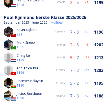
Mario Martokarijo
2
-
5
1199
-4
11/30/25
1448
Pool Rijnmond Eerste Klasse 2025/2026
September 2025 - June 2026 -
Multiball
Kevin Dijkstra
7
-
3
1196
3
11/19/25
921
Mark Sneep
2
-
5
1202
-6
11/19/25
1335
Ching Lai
5
-
7
1213
-11
11/18/25
1179
Anh Thien Bui
7
-
2
1203
10
11/5/25
1199
Shamier Balaydin
5
-
2
1195
8
11/5/25
1110
Justus Borsboom
7
-
3
1188
7
10/28/25
1088