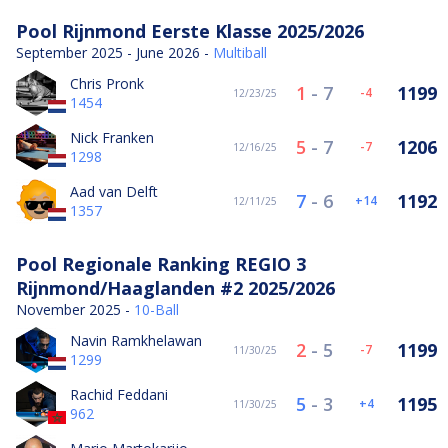
Pool Rijnmond Eerste Klasse 2025/2026
September 2025 - June 2026 -
Multiball
Chris Pronk
1
-
7
1199
-4
12/23/25
1454
Nick Franken
5
-
7
1206
-7
12/16/25
1298
Aad van Delft
7
-
6
1192
14
12/11/25
1357
Pool Regionale Ranking REGIO 3
Rijnmond/Haaglanden #2 2025/2026
November 2025 -
10-Ball
Navin Ramkhelawan
2
-
5
1199
-7
11/30/25
1299
Rachid Feddani
5
-
3
1195
4
11/30/25
962