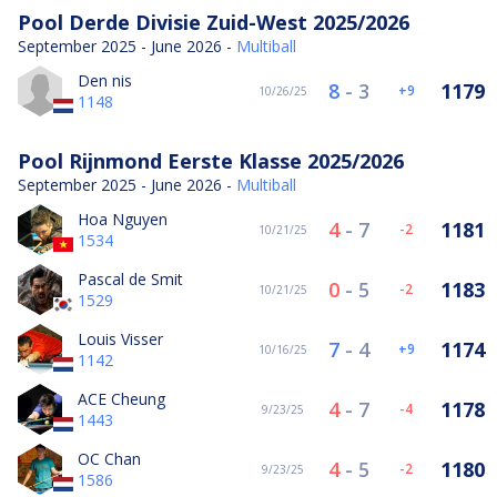
Pool Derde Divisie Zuid-West 2025/2026
September 2025 - June 2026 -
Multiball
Den nis
8
-
3
1179
9
10/26/25
1148
Pool Rijnmond Eerste Klasse 2025/2026
September 2025 - June 2026 -
Multiball
Hoa Nguyen
4
-
7
1181
-2
10/21/25
1534
Pascal de Smit
0
-
5
1183
-2
10/21/25
1529
Louis Visser
7
-
4
1174
9
10/16/25
1142
ACE Cheung
4
-
7
1178
-4
9/23/25
1443
OC Chan
4
-
5
1180
-2
9/23/25
1586