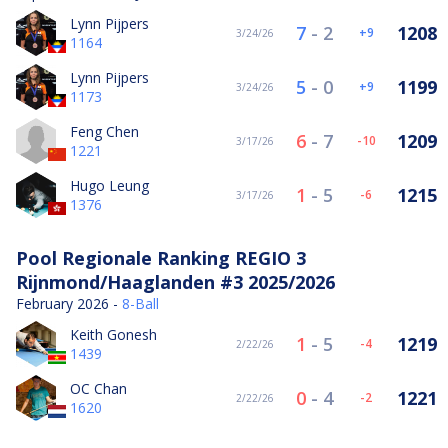
Lynn Pijpers
7
-
2
1208
9
3/24/26
1164
Lynn Pijpers
5
-
0
1199
9
3/24/26
1173
Feng Chen
6
-
7
1209
-10
3/17/26
1221
Hugo Leung
1
-
5
1215
-6
3/17/26
1376
Pool Regionale Ranking REGIO 3
Rijnmond/Haaglanden #3 2025/2026
February 2026 -
8-Ball
Keith Gonesh
1
-
5
1219
-4
2/22/26
1439
OC Chan
0
-
4
1221
-2
2/22/26
1620