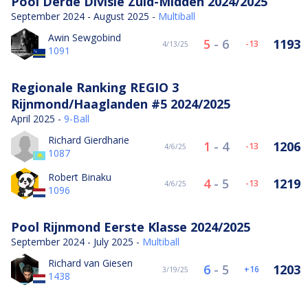
Pool Derde Divisie Zuid-Midden 2024/2025
September 2024 - August 2025 -
Multiball
Awin Sewgobind
5
-
6
1193
-13
4/13/25
1091
Regionale Ranking REGIO 3
Rijnmond/Haaglanden #5 2024/2025
April 2025 -
9-Ball
Richard Gierdharie
1
-
4
1206
-13
4/6/25
1087
Robert Binaku
4
-
5
1219
-13
4/6/25
1096
Pool Rijnmond Eerste Klasse 2024/2025
September 2024 - July 2025 -
Multiball
Richard van Giesen
6
-
5
1203
16
3/19/25
1438