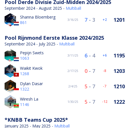
Pool Derde Divisie Zuid-Midden 2024/2025
September 2024 - August 2025 -
Multiball
Shanna Bloemberg
7
-
3
1201
2
3/16/25
861
Pool Rijnmond Eerste Klasse 2024/2025
September 2024 - July 2025 -
Multiball
Pepijn Swets
6
-
4
1195
6
3/11/25
1063
Waikit Kwok
0
-
7
1203
-8
2/17/25
1268
Dylan Dasar
5
-
7
1210
-7
2/4/25
1322
Wiresh La
5
-
7
1222
-12
1/30/25
1146
*KNBB Teams Cup 2025*
January 2025 - May 2025 -
Multiball