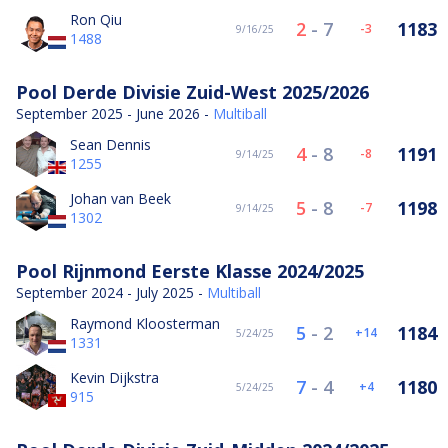
Ron Qiu
2
-
7
1183
-3
9/16/25
1488
Pool Derde Divisie Zuid-West 2025/2026
September 2025 - June 2026 -
Multiball
Sean Dennis
4
-
8
1191
-8
9/14/25
1255
Johan van Beek
5
-
8
1198
-7
9/14/25
1302
Pool Rijnmond Eerste Klasse 2024/2025
September 2024 - July 2025 -
Multiball
Raymond Kloosterman
5
-
2
1184
14
5/24/25
1331
Kevin Dijkstra
7
-
4
1180
4
5/24/25
915