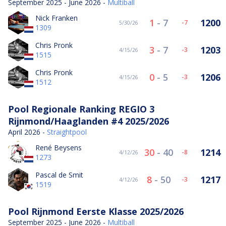
September 2025 - June 2026 -
Multiball
Nick Franken
1
-
7
1200
-7
5/30/26
1309
Chris Pronk
3
-
7
1203
-3
4/15/26
1515
Chris Pronk
0
-
5
1206
-3
4/15/26
1512
Pool Regionale Ranking REGIO 3
Rijnmond/Haaglanden #4 2025/2026
April 2026 -
Straightpool
René Beysens
30
-
40
1214
-8
4/12/26
1273
Pascal de Smit
8
-
50
1217
-3
4/12/26
1519
Pool Rijnmond Eerste Klasse 2025/2026
September 2025 - June 2026 -
Multiball