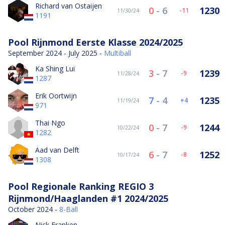
Richard van Ostaijen
0
-
6
1230
-11
11/30/24
1191
Pool Rijnmond Eerste Klasse 2024/2025
September 2024 - July 2025 -
Multiball
Ka Shing Lui
3
-
7
1239
-9
11/28/24
1287
Erik Oortwijn
7
-
4
1235
4
11/19/24
971
Thai Ngo
0
-
7
1244
-9
10/22/24
1282
Aad van Delft
6
-
7
1252
-8
10/17/24
1308
Pool Regionale Ranking REGIO 3
Rijnmond/Haaglanden #1 2024/2025
October 2024 -
8-Ball
Nick Franken