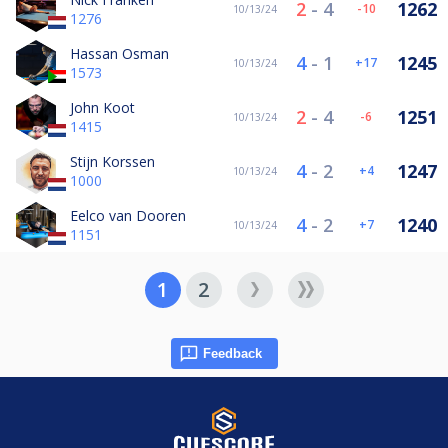
2
-
4
1262
-10
10/13/24
1276
Hassan Osman
4
-
1
1245
17
10/13/24
1573
John Koot
2
-
4
1251
-6
10/13/24
1415
Stijn Korssen
4
-
2
1247
4
10/13/24
1000
Eelco van Dooren
4
-
2
1240
7
10/13/24
1151
1
2
Feedback