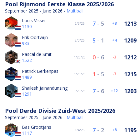
Pool Rijnmond Eerste Klasse 2025/2026
September 2025 - June 2026 -
Multiball
Louis Visser
7
-
5
1213
8
2/3/26
1130
Erik Oortwijn
5
-
1
1209
4
2/3/26
983
Pascal de Smit
0
-
6
1212
-3
1/26/26
1522
Patrick Berkenpas
1
-
5
1215
-3
1/20/26
1489
Shailesh Jainandunsing
7
-
6
1203
12
1/20/26
1291
Pool Derde Divisie Zuid-West 2025/2026
September 2025 - June 2026 -
Multiball
Bas Grootjans
7
-
2
1195
8
1/4/26
1117