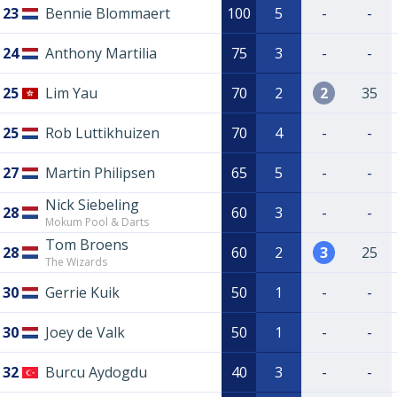
23
Bennie Blommaert
100
5
-
-
24
Anthony Martilia
75
3
-
-
25
Lim Yau
70
2
2
35
25
Rob Luttikhuizen
70
4
-
-
27
Martin Philipsen
65
5
-
-
Nick Siebeling
28
60
3
-
-
Mokum Pool & Darts
Tom Broens
28
60
2
3
25
The Wizards
30
Gerrie Kuik
50
1
-
-
30
Joey de Valk
50
1
-
-
32
Burcu Aydogdu
40
3
-
-