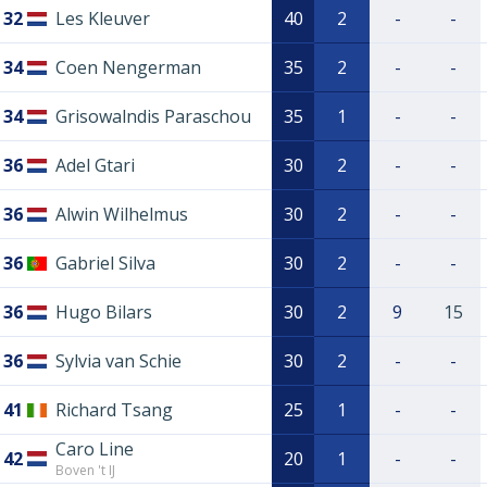
32
Les Kleuver
40
2
-
-
34
Coen Nengerman
35
2
-
-
34
Grisowalndis Paraschou
35
1
-
-
36
Adel Gtari
30
2
-
-
36
Alwin Wilhelmus
30
2
-
-
36
Gabriel Silva
30
2
-
-
36
Hugo Bilars
30
2
9
15
36
Sylvia van Schie
30
2
-
-
41
Richard Tsang
25
1
-
-
Caro Line
42
20
1
-
-
Boven 't IJ