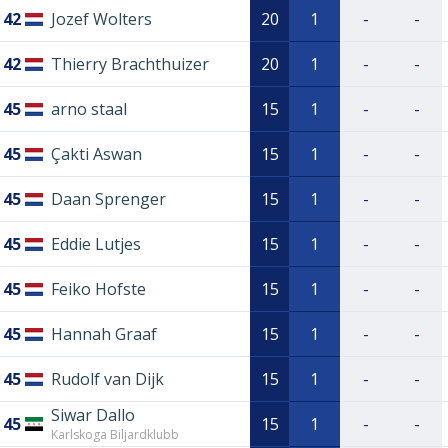
42
Jozef Wolters
20
1
-
-
42
Thierry Brachthuizer
20
1
-
-
45
arno staal
15
1
-
-
45
Çakti Aswan
15
1
-
-
45
Daan Sprenger
15
1
-
-
45
Eddie Lutjes
15
1
-
-
45
Feiko Hofste
15
1
-
-
45
Hannah Graaf
15
1
-
-
45
Rudolf van Dijk
15
1
-
-
Siwar Dallo
45
15
1
-
-
Karlskoga Biljardklubb