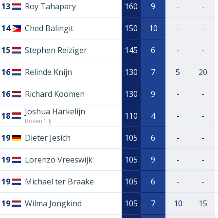
13
Roy Tahapary
160
9
-
-
14
Ched Balingit
150
10
-
-
15
Stephen Reiziger
145
6
-
-
16
Relinde Knijn
130
7
5
20
16
Richard Koomen
130
9
-
-
Joshua Harkelijn
18
110
4
-
-
Boven 't IJ
19
Dieter Jesich
105
6
-
-
19
Lorenzo Vreeswijk
105
9
-
-
19
Michael ter Braake
105
6
-
-
19
Wilma Jongkind
105
7
10
15