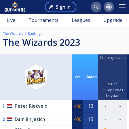
Sign in
Live
Tournaments
Leagues
Upgrade
The Wizards
Rankings
The Wizards 2023
Trainingstoernooi
Pts
Played
9-Ball
11. Apr 2023
Lelystad
1
Peter Rietveld
13
-
-
430
2
Damiën Jesich
400
15
-
-