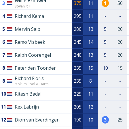
Willie Brouwer
3
375
11
1
50
Boven 't IJ
4
Richard Kema
295
11
-
-
5
Mervin Saib
280
13
5
20
6
Remo Visbeek
245
14
5
20
7
Ralph Coorengel
240
13
5
20
8
Peter den Toonder
235
15
10
15
Richard Floris
8
235
8
-
-
Mokum Pool & Darts
10
Ritesh Badal
225
11
-
-
11
Rex Labrijn
205
12
-
-
12
Dion van Everdingen
190
10
3
25