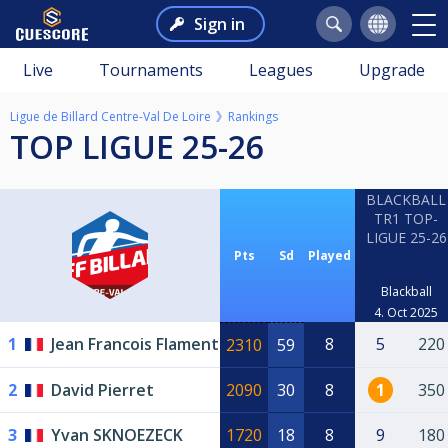
Sign in
Live
Tournaments
Leagues
Upgrade
Ligue de Billard Centre-Val De Loire
Rankings
TOP LIGUE 25-26
BLACKBALL
TR1 TOP-
LIGUE 25-26
Pts
Sd
Played
Blackball
4. Oct 2025
1
Jean Francois Flament
8
5
220
2310
59
2
David Pierret
2090
30
8
1
350
3
Yvan SKNOEZECK
1720
18
8
9
180