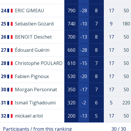
24
ERIC GIMEAU
790
-28
8
17
50
25
Sebastien Gozard
740
-10
7
9
180
26
BENOIT Deschet
700
-13
8
17
50
27
Édouard Guérin
660
-28
8
17
50
28
Christophe POULARD
610
-15
7
17
50
29
Fabien Pignoux
530
-20
8
17
50
30
Morgan Personnat
350
-17
7
17
50
31
Ismail Tighadouini
320
-2
6
5
220
32
mickael arlot
200
-13
5
17
50
Participants / from this ranking
30 / 30