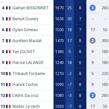
4
Gaëtan BISSONNET
1670
25
8
3
260
5
Benoit Dumez
1630
30
7
-
-
6
Dylan Gimeau
1500
18
7
17
50
7
Aurélien Maulat
1470
17
8
2
300
8
Yan JOLIVET
1380
0
8
9
180
9
Patrice LALANDE
1240
18
6
9
180
10
Thibault Fontaine
1210
-2
8
5
220
11
Franck Cochin
1090
-7
8
9
180
12
Cédric Da cruz
1080
-3
8
3
260
13
Walter Le nech
1050
-7
8
17
50