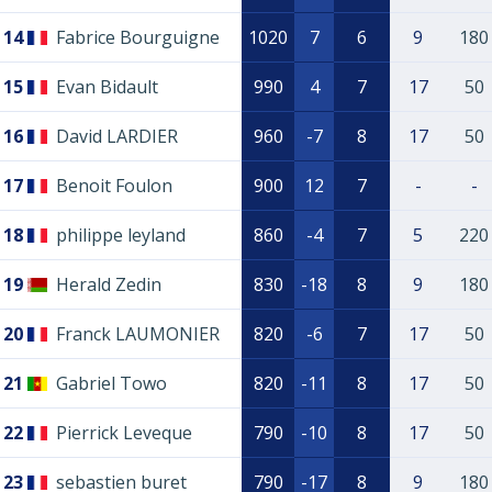
14
Fabrice Bourguigne
1020
7
6
9
180
15
Evan Bidault
990
4
7
17
50
16
David LARDIER
960
-7
8
17
50
17
Benoit Foulon
900
12
7
-
-
18
philippe leyland
860
-4
7
5
220
19
Herald Zedin
830
-18
8
9
180
20
Franck LAUMONIER
820
-6
7
17
50
21
Gabriel Towo
820
-11
8
17
50
22
Pierrick Leveque
790
-10
8
17
50
23
sebastien buret
790
-17
8
9
180