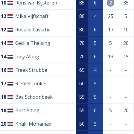
10
Rens van Bijsteren
85
6
2
35
12
Mika Vijfschaft
80
4
25
5
12
Rosalie Lassche
80
6
17
10
14
Cecilia Theising
70
5
5
20
14
Joey Alting
70
6
13
15
16
Freek Strubbe
65
4
-
-
17
Riemer Jonker
60
5
-
-
18
Bas Schoonbeek
55
5
-
-
18
Bert Alting
55
6
5
20
20
Khalil Mohamad
50
3
-
-