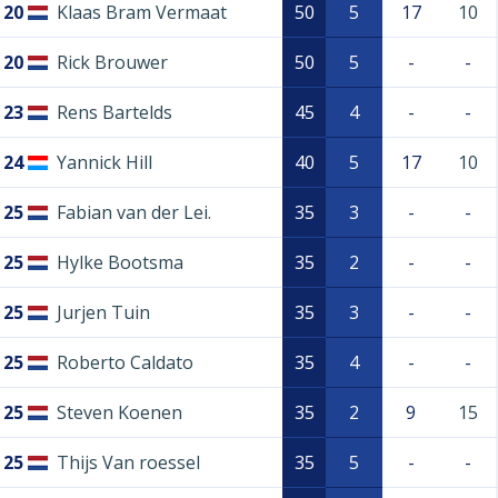
20
Klaas Bram Vermaat
50
5
17
10
20
Rick Brouwer
50
5
-
-
23
Rens Bartelds
45
4
-
-
24
Yannick Hill
40
5
17
10
25
Fabian van der Lei.
35
3
-
-
25
Hylke Bootsma
35
2
-
-
25
Jurjen Tuin
35
3
-
-
25
Roberto Caldato
35
4
-
-
25
Steven Koenen
35
2
9
15
25
Thijs Van roessel
35
5
-
-