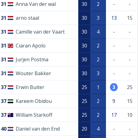
31
Anna Van der wal
30
2
-
-
31
arno staal
30
3
13
15
31
Camille van der Vaart
30
4
-
-
31
Ciaran Apolo
30
2
-
-
31
Jurjen Postma
30
2
-
-
31
Wouter Bakker
30
3
-
-
37
Erwin Buiter
25
1
3
25
37
Kareem Obidou
25
2
9
15
37
William Starkoff
25
2
17
10
40
Daniel van den End
20
4
-
-