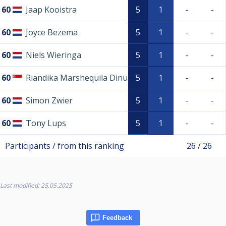
60
Jaap Kooistra
5
1
-
-
60
Joyce Bezema
5
1
-
-
60
Niels Wieringa
5
1
-
-
60
Riandika Marshequila Dinu
5
1
-
-
60
Simon Zwier
5
1
-
-
60
Tony Lups
5
1
-
-
Participants / from this ranking
26 / 26
Last modified: 25.05.2025
Feedback