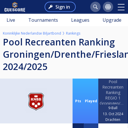
Sign in
Live
Tournaments
Leagues
Upgrade
Koninklijke Nederlandse Biljartbond
Rankings
Pool Recreanten Ranking
Groningen/Drenthe/Friesla
2024/2025
Pool
Recreanten
Ranking
REGIO 1
Pts
Played
Groningen/Dren
9-Ball
#1 2024/2025
13. Oct 2024
Drachten