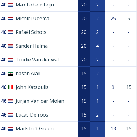
40
Max Lobensteijn
20
2
-
-
40
Michiel Udema
20
2
25
5
40
Rafaël Schots
20
2
-
-
40
Sander Halma
20
4
-
-
40
Trudie Van der wal
20
2
-
-
46
hasan Alali
15
2
-
-
46
John Katsoulis
15
1
9
15
46
Jurjen Van der Molen
15
1
-
-
46
Lucas De roos
15
2
-
-
46
Mark In 't Groen
15
1
13
15