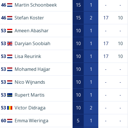
46
Martin Schoonbeek
15
1
-
-
46
Stefan Koster
15
2
17
10
53
Ameen Abashar
10
1
-
-
53
Daryian Soobiah
10
1
17
10
53
Lisa Reurink
10
1
17
10
53
Mohamed Hajjar
10
1
-
-
53
Nico Wijnands
10
1
-
-
53
Rupert Martis
10
1
-
-
53
Victor Didraga
10
2
-
-
60
Emma Wieringa
5
1
-
-