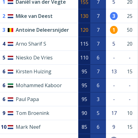
1
Daniël van der Vegte
7
5
20
155
2
Mike van Deest
130
7
3
25
3
Antoine Deleersnijder
120
7
1
50
4
Arno Sharif S
115
7
5
20
5
Niesko De Vries
110
6
-
-
6
Kirsten Huizing
95
7
13
15
6
Mohammed Kaboor
95
6
-
-
6
Paul Papa
95
3
-
-
9
Tom Broenink
90
5
17
10
10
Mark Neef
85
6
9
15