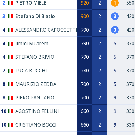
2
PIETRO MIELE
920
2
1
550
3
Stefano Di Blasio
900
2
3
420
4
ALESSANDRO CAPOCCETTI
790
2
3
420
4
Jimmi Muaremi
790
2
5
370
4
STEFANO BRIVIO
790
2
5
370
7
LUCA BUCCHI
740
2
5
370
8
MAURIZIO ZEDDA
700
2
5
370
8
PIERO PANTANO
700
2
9
330
10
AGOSTINO FELLINI
660
2
9
330
10
CRISTIANO BOCCI
660
2
9
330