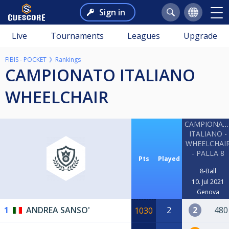
Sign in
Live
Tournaments
Leagues
Upgrade
FIBIS - POCKET
Rankings
CAMPIONATO ITALIANO
WHEELCHAIR
CAMPIONAT
ITALIANO -
WHEELCHAI
- PALLA 8
Pts
Played
8-Ball
10. Jul 2021
Genova
1
ANDREA SANSO'
2
2
480
1030