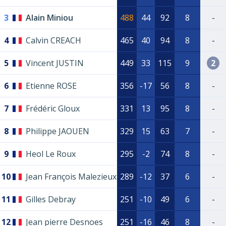
3
Alain Miniou
488
44
92
8
-
4
Calvin CREACH
465
40
94
8
-
5
Vincent JUSTIN
449
33
115
9
2
6
Etienne ROSE
356
-17
56
8
-
7
Frédéric Gloux
331
13
95
8
-
8
Philippe JAOUEN
329
15
63
7
-
9
Heol Le Roux
295
-2
74
8
-
10
Jean François Malezieux
289
-12
37
6
-
11
Gilles Debray
251
-10
49
6
-
12
Jean pierre Desnoes
251
-16
46
8
-