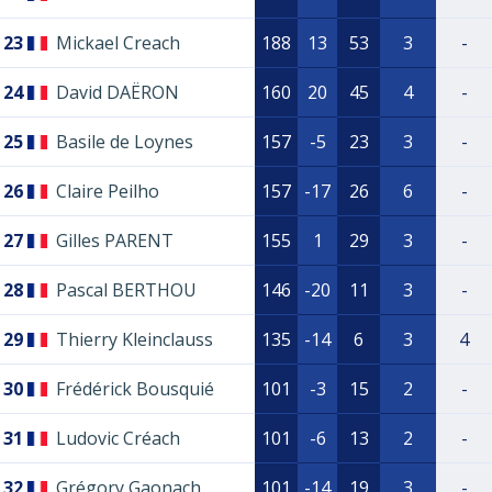
23
Mickael Creach
188
13
53
3
-
24
David DAËRON
160
20
45
4
-
25
Basile de Loynes
157
-5
23
3
-
26
Claire Peilho
157
-17
26
6
-
27
Gilles PARENT
155
1
29
3
-
28
Pascal BERTHOU
146
-20
11
3
-
29
Thierry Kleinclauss
135
-14
6
3
4
30
Frédérick Bousquié
101
-3
15
2
-
31
Ludovic Créach
101
-6
13
2
-
32
Grégory Gaonach
101
-14
19
3
-