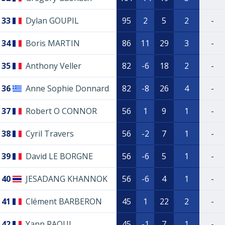
33
Dylan GOUPIL
95
2
5
2
-
34
Boris MARTIN
86
11
29
3
-
35
Anthony Veller
82
-6
18
2
-
36
Anne Sophie Donnard
82
-8
26
4
-
37
Robert O CONNOR
56
1
9
1
-
38
Cyril Travers
56
-2
7
1
-
39
David LE BORGNE
56
-6
5
1
-
40
JESADANG KHANNOK
56
-6
4
1
-
41
Clément BARBERON
45
1
22
2
-
42
Yann RAOUL
45
-1
7
1
-