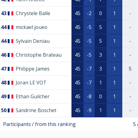
43
Chrystele Balle
45
-2
0
1
-
44
mickael joueo
45
-5
5
1
-
44
Sylvain Deniau
45
-5
5
1
-
46
Christophe Brateau
45
-5
3
1
-
47
Philippe James
45
-7
3
1
5
48
Joran LE VOT
45
-7
1
1
-
49
Ethan Guilcher
45
-8
0
1
-
50
Sandrine Boschet
45
-9
1
1
-
Participants / from this ranking
5 