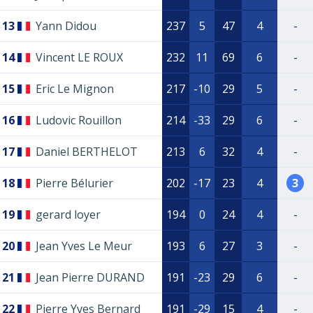
13
Yann Didou
237
5
47
4
-
14
Vincent LE ROUX
232
11
69
6
-
15
Eric Le Mignon
217
-10
29
5
-
16
Ludovic Rouillon
214
-33
29
6
-
17
Daniel BERTHELOT
213
6
32
4
-
18
Pierre Bélurier
202
-17
23
4
3
19
gerard loyer
194
0
24
4
-
20
Jean Yves Le Meur
193
6
27
3
-
21
Jean Pierre DURAND
191
-23
29
6
-
22
Pierre Yves Bernard
191
-29
15
4
-