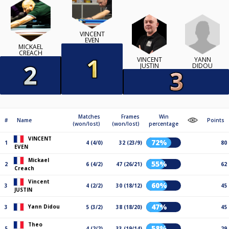
VINCENT
EVEN
MICKAEL
CREACH
YANN
VINCENT
DIDOU
JUSTIN
Matches
Frames
Win
#
Name
Points
(won/lost)
(won/lost)
percentage
VINCENT
72%
1
4 (4/0)
32 (23/9)
80
EVEN
Mickael
55%
2
6 (4/2)
47 (26/21)
62
Creach
Vincent
60%
3
4 (2/2)
30 (18/12)
45
JUSTIN
47%
Yann Didou
3
5 (3/2)
38 (18/20)
45
Theo
58%
5
4 (2/2)
33 (19/14)
29