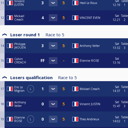
Sat
Table
Vincent
11
Heol Le Roux
JUSTIN
12:19
1
Sat
Table
Mickael
12
VINCENT EVEN
Creach
12:21
2
Loser round 1
Race to
5
Sat
Table
Philippe
14
Anthony Veller
JAOUEN
13:32
3
Sat
Calvin
15
Etienne ROSE
CREACH
13:16
Losers qualification
Race to
5
Sat
Table
Eric Le
17
L
Mickael Creach
Mignon
14:37
1
Sat
Table
Anthony
18
Vincent JUSTIN
Veller
15:47
3
Sat
Table
Etienne
19
L
Theo Andrieux
ROSE
14:02
1