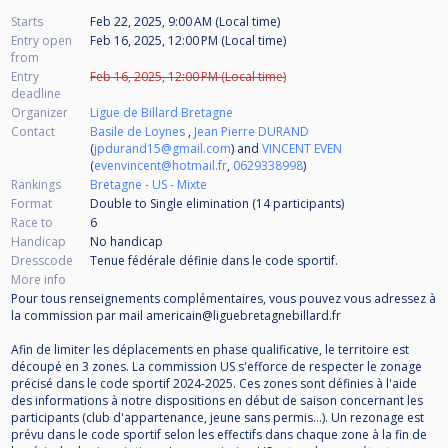
Starts
Feb 22, 2025, 9:00 AM (Local time)
Entry open
Feb 16, 2025, 12:00 PM (Local time)
from
Entry
Feb 16, 2025, 12:00 PM (Local time)
deadline
Organizer
Ligue de Billard Bretagne
Contact
Basile de Loynes
,
Jean Pierre DURAND
(
jpdurand15@gmail.com
) and
VINCENT EVEN
(
evenvincent@hotmail.fr
,
0629338998
)
Rankings
Bretagne - US - Mixte
Format
Double to Single elimination (14
participants
)
Race to
6
Handicap
No handicap
Dresscode
Tenue fédérale définie dans le code sportif.
More info
Pour tous renseignements complémentaires, vous pouvez vous adressez à
la commission par mail americain@liguebretagnebillard.fr
Afin de limiter les déplacements en phase qualificative, le territoire est
découpé en 3 zones. La commission US s'efforce de respecter le zonage
précisé dans le code sportif 2024-2025. Ces zones sont définies à l'aide
des informations à notre dispositions en début de saison concernant les
participants (club d'appartenance, jeune sans permis...). Un rezonage est
prévu dans le code sportif selon les effectifs dans chaque zone à la fin de