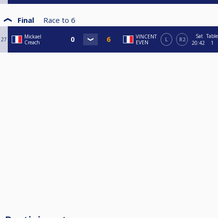
Final
Race to
6
Sat
Table
Mickael
VINCENT
27
L
R2
Creach
EVEN
20:42
1