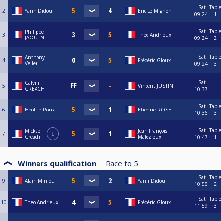
Sat
Table
2
Yann Didou
Eric Le Mignon
09:24
1
Sat
Table
Philippe
3
Theo Andrieux
JAOUEN
09:24
2
Sat
Table
Anthony
4
Frédéric Gloux
Veller
09:24
3
Sat
Calvin
5
Vincent JUSTIN
CREACH
10:37
Sat
Table
6
Heol Le Roux
Etienne ROSE
10:36
3
Sat
Table
Mickael
Jean François
7
L
Creach
Malezieux
10:47
1
Winners qualification
Race to
5
Sat
Table
9
Alain Miniou
Yann Didou
10:58
2
Sat
Table
10
Theo Andrieux
Frédéric Gloux
11:59
3