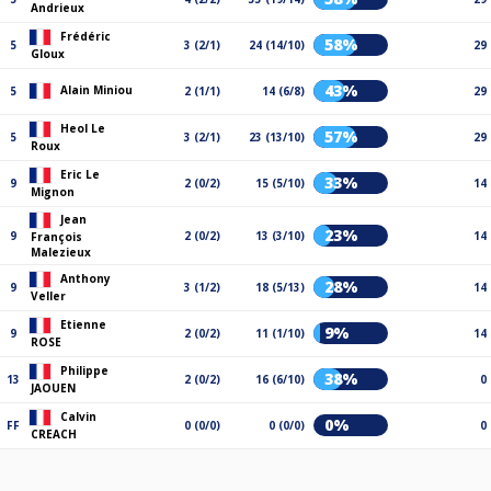
Andrieux
Frédéric
58%
5
3 (2/1)
24 (14/10)
29
Gloux
43%
Alain Miniou
5
2 (1/1)
14 (6/8)
29
Heol Le
57%
5
3 (2/1)
23 (13/10)
29
Roux
Eric Le
33%
9
2 (0/2)
15 (5/10)
14
Mignon
Jean
23%
9
2 (0/2)
13 (3/10)
14
François
Malezieux
Anthony
28%
9
3 (1/2)
18 (5/13)
14
Veller
Etienne
9%
9
2 (0/2)
11 (1/10)
14
ROSE
Philippe
38%
13
2 (0/2)
16 (6/10)
0
JAOUEN
Calvin
0%
FF
0 (0/0)
0 (0/0)
0
CREACH