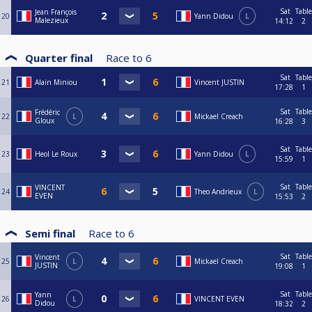
Sat
Table
Jean François
20
Yann Didou
L
Malezieux
14:12
2
Quarter final
Race to
6
Sat
Table
21
Alain Miniou
Vincent JUSTIN
17:28
1
Sat
Table
Frédéric
22
L
Mickael Creach
Gloux
16:28
3
Sat
Table
23
Heol Le Roux
Yann Didou
L
15:59
1
Sat
Table
VINCENT
24
Theo Andrieux
L
EVEN
15:53
2
Semi final
Race to
6
Sat
Table
Vincent
25
L
Mickael Creach
JUSTIN
19:08
1
Sat
Table
Yann
26
L
VINCENT EVEN
Didou
18:32
2