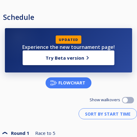
Schedule
UPDATED
Experience the new tournament page!
Try Beta version
FLOWCHART
Show walkovers
Round 1
Race to
5