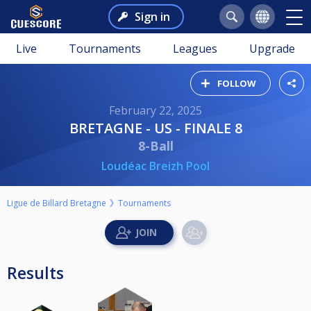
Sign in
Live
Tournaments
Leagues
Upgrade
FOLLOW
February 22, 2025
BRETAGNE - US - FINALE 8
8-Ball
Loudéac Breizh Pool
Ligue de Billard Bretagne
Tournaments
Results