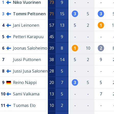
1
Niko Vuorinen
73
9
-
-
-
3
Tommi Peltonen
71
15
3
5
3
4
Jani Leinonen
57
13
5
2
1
1
5
Petteri Karapuu
45
9
-
-
-
6
Joonas Saloheimo
39
8
1
10
2
7
Jussi Puttonen
38
14
5
2
9
8
Jussi Jusa Salonen
28
5
-
-
-
9
Reino Näppi
20
7
3
5
5
10
Sami Valkama
13
5
-
-
7
11
Tuomas Elo
10
2
-
-
-