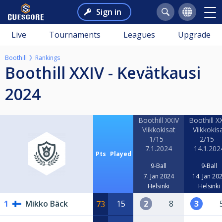
Sign in
Live
Tournaments
Leagues
Upgrade
Boothill
Rankings
Boothill XXIV - Kevätkausi
2024
Boothill XXIV
Boothill X
Viikkokisat
Viikkokis
1/15 -
2/15 -
7.1.2024
14.1.202
Pts
Played
9-Ball
9-Ball
7. Jan 2024
14. Jan 20
Helsinki
Helsinki
1
Mikko Bäck
15
2
8
3
73