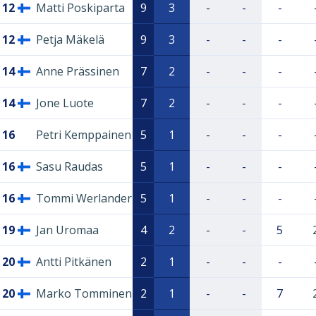
12
Matti Poskiparta
9
3
-
-
-
12
Petja Mäkelä
9
3
-
-
-
14
Anne Prässinen
7
2
-
-
-
14
Jone Luote
7
2
-
-
-
16
Petri Kemppainen
5
1
-
-
-
16
Sasu Raudas
5
1
-
-
-
16
Tommi Werlander
5
1
-
-
-
19
Jan Uromaa
4
2
-
-
5
20
Antti Pitkänen
2
1
-
-
-
20
Marko Tomminen
2
1
-
-
7