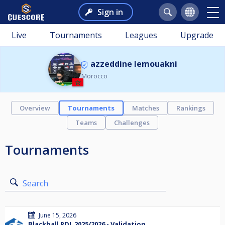
Sign in
Live
Tournaments
Leagues
Upgrade
azzeddine lemouakni
Morocco
Overview
Tournaments
Matches
Rankings
Teams
Challenges
Tournaments
Search
June 15, 2026
Blackball PDL 2025/2026 - Validation