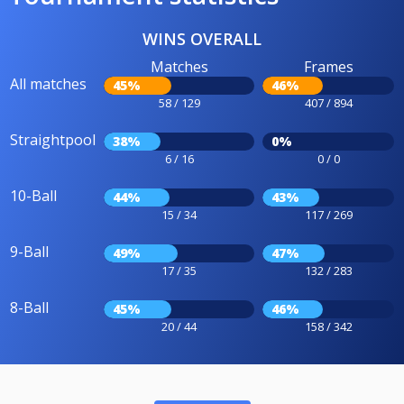
WINS OVERALL
Matches
Frames
All matches
45%
46%
58 / 129
407 / 894
Straightpool
38%
0%
6 / 16
0 / 0
10-Ball
44%
43%
15 / 34
117 / 269
9-Ball
49%
47%
17 / 35
132 / 283
8-Ball
45%
46%
20 / 44
158 / 342