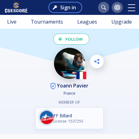
Sign in
Live
Tournaments
Leagues
Upgrade
FOLLOW
Yoann Pavier
France
MEMBER OF
FF Billard
License: 153725S