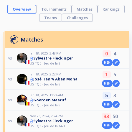
Overview
Tournaments
Matches
Rankings
Teams
Challenges
Matches
0
4
Jan 18, 2025, 3:48 PM
Sylvestre Fleckinger
vs
H2H
US TQ5 - Jeu de la 8
1
5
Jan 18, 2025, 2:22 PM
José Henry Aben Moha
vs
H2H
US TQ5 - Jeu de la 8
5
3
Jan 18, 2025, 11:24 AM
Goeroen Maaruf
vs
H2H
US TQ5 - Jeu de la 8
33
50
Nov 23, 2024, 2:24 PM
Sylvestre Fleckinger
vs
H2H
US TQ3 - Jeu de la 14-1