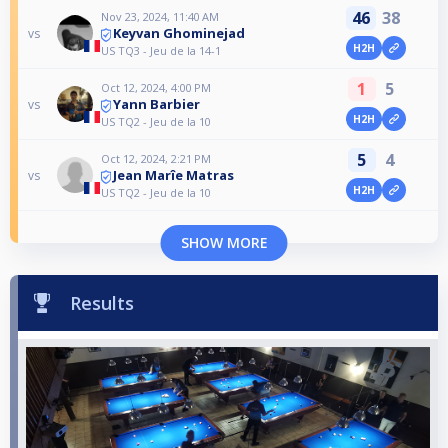
46
38
Nov 23, 2024, 11:40 AM
Keyvan Ghominejad
vs
H2H
US TQ3 - Jeu de la 14-1
1
5
Oct 12, 2024, 4:00 PM
Yann Barbier
vs
H2H
US TQ2 - Jeu de la 10
5
4
Oct 12, 2024, 2:21 PM
Jean Marîe Matras
vs
H2H
US TQ2 - Jeu de la 10
SHOW MORE
Results