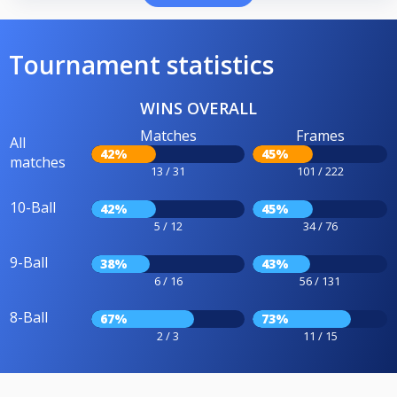
Tournament statistics
WINS OVERALL
Matches
Frames
All
42%
45%
matches
13 / 31
101 / 222
10-Ball
42%
45%
5 / 12
34 / 76
9-Ball
38%
43%
6 / 16
56 / 131
8-Ball
67%
73%
2 / 3
11 / 15