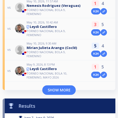
May 10, 2026, 11:57 AM
1
4
Nemesis Rodriguez (Veraguas)
vs
TORNEO NACIONAL BOLA 9,
H2H
FEMENINO
May 10, 2026, 10:42 AM
3
5
Leydi Castillero
vs
TORNEO NACIONAL BOLA 9,
H2H
FEMENINO
May 10, 2026, 9:30 AM
5
4
Mirian Julieta Arango (Coclé)
vs
TORNEO NACIONAL BOLA 9,
H2H
FEMENINO
May 9, 2026, 8:13 PM
1
5
Leydi Castillero
vs
TORNEO NACIONAL BOLA 10,
H2H
FEMENINO, MAYO 2026
SHOW MORE
Results
June 7 - June 9, 2026