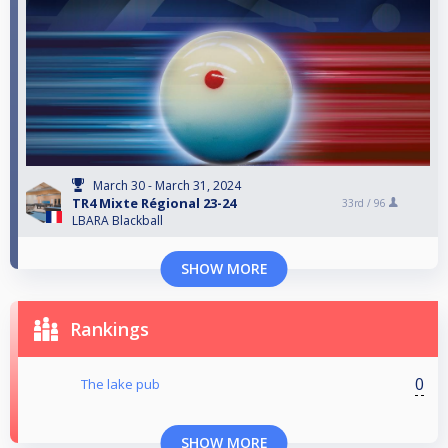
March 30 - March 31, 2024
TR4 Mixte Régional 23-24
33rd /
96
LBARA Blackball
SHOW MORE
Rankings
0
The lake pub
SHOW MORE