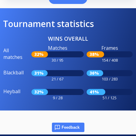
Tournament statistics
WINS OVERALL
Matches
Frames
All
32%
38%
matches
30 / 95
154 / 408
Blackball
31%
36%
21 / 67
103 / 283
Heyball
32%
41%
9 / 28
51 / 125
Feedback