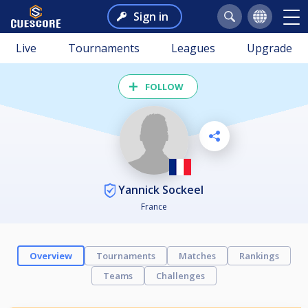
Sign in
Live
Tournaments
Leagues
Upgrade
FOLLOW
Yannick Sockeel
France
Overview
Tournaments
Matches
Rankings
Teams
Challenges