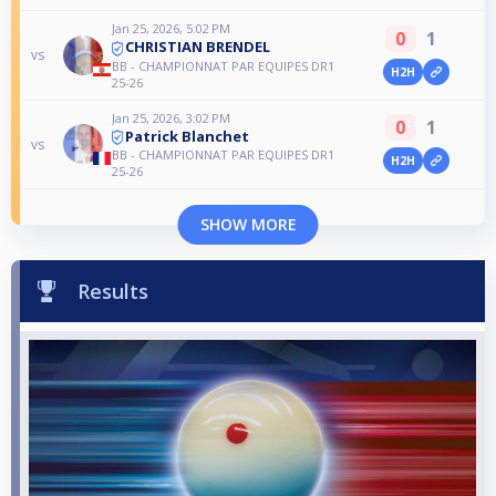
Jan 25, 2026, 5:02 PM
0
1
CHRISTIAN BRENDEL
vs
BB - CHAMPIONNAT PAR EQUIPES DR1
H2H
25-26
Jan 25, 2026, 3:02 PM
0
1
Patrick Blanchet
vs
BB - CHAMPIONNAT PAR EQUIPES DR1
H2H
25-26
SHOW MORE
Results