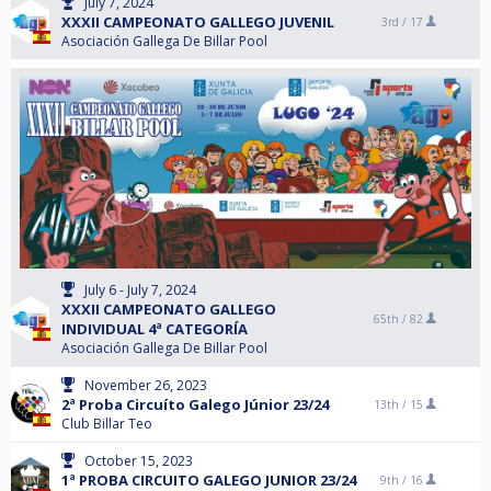
July 7, 2024
XXXII CAMPEONATO GALLEGO JUVENIL
3rd /
17
Asociación Gallega De Billar Pool
July 6 - July 7, 2024
XXXII CAMPEONATO GALLEGO
65th /
82
INDIVIDUAL 4ª CATEGORÍA
Asociación Gallega De Billar Pool
November 26, 2023
2ª Proba Circuíto Galego Júnior 23/24
13th /
15
Club Billar Teo
October 15, 2023
1ª PROBA CIRCUITO GALEGO JUNIOR 23/24
9th /
16